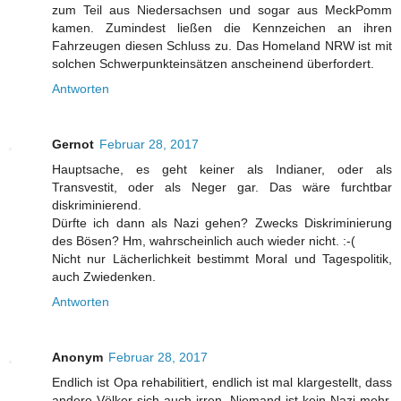
zum Teil aus Niedersachsen und sogar aus MeckPomm
kamen. Zumindest ließen die Kennzeichen an ihren
Fahrzeugen diesen Schluss zu. Das Homeland NRW ist mit
solchen Schwerpunkteinsätzen anscheinend überfordert.
Antworten
Gernot
Februar 28, 2017
Hauptsache, es geht keiner als Indianer, oder als
Transvestit, oder als Neger gar. Das wäre furchtbar
diskriminierend.
Dürfte ich dann als Nazi gehen? Zwecks Diskriminierung
des Bösen? Hm, wahrscheinlich auch wieder nicht. :-(
Nicht nur Lächerlichkeit bestimmt Moral und Tagespolitik,
auch Zwiedenken.
Antworten
Anonym
Februar 28, 2017
Endlich ist Opa rehabilitiert, endlich ist mal klargestellt, dass
andere Völker sich auch irren. Niemand ist kein Nazi mehr,