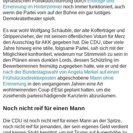
dynastischen Politikdurchführung durch
Erbfolge und
Ernennung im Hinterzimmer
noch immer funktioniert, auch
wenn die Partei vorn auf der Bühne ein gar lustiges
Demokratietheater spielt.
Es war wohl Wolfgang Schäuble, der alte Kofferträger und
Strippenzieher, der mit seinem öffentlichen Votum für Merz
den Ausschlag für AKK gegeben hat. Die CDU, über viele
Jahre hinweg eine stille, folgsame Partei, sah sich mit der
Möglichkeit konfrontiert, wiederum nur Stimmvieh zu sein in
den Plänen eines dunklen Lords, dessen Schützling im
Bewerberrennen freimütig zugegeben hatte, wie er und der
nach der Bundestagswahl von Angela Merkel auf einen
Frühstücksdirektorposten
abgeschobene
Mann ohne
Erinnerung
in den vergangenen Jahren eine Art
wohlmeinenden Coup d'État geplant hatten, um die
zusehends parteischädigende Kanzlerin abzuräumen.
Noch nicht reif für einen Mann
Die CDU ist noch nicht reif für einen Mann an der Spitze,
noch nicht reif für jemanden, der sein eigenes Geld verdient
und keinen Stuhl benötigt, um mit Trump auf Augenhöhe zu