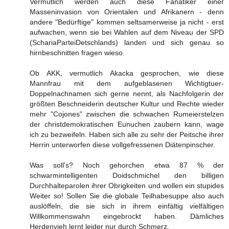
Vermutlich werden auch diese Fanatiker einer
Masseninvasion von Orientalen und Afrikanern - denn
andere "Bedürftige" kommen seltsamerweise ja nicht - erst
aufwachen, wenn sie bei Wahlen auf dem Niveau der SPD
(SchariaParteiDetschlands) landen und sich genau so
hirnbeschnitten fragen wieso.
Ob AKK, vermutlich Akacka gesprochen, wie diese
Mannfrau mit dem aufgeblasenen Wichtigtuer-
Doppelnachnamen sich gerne nennt, als Nachfolgerin der
größten Beschneiderin deutscher Kultur und Rechte wieder
mehr "Cojones" zwischen die schwachen Rumeierstelzen
der christdemokratischen Eunuchen zaubern kann, wage
ich zu bezweifeln. Haben sich alle zu sehr der Peitsche ihrer
Herrin unterworfen diese vollgefressenen Diätenpinscher.
Was soll's? Noch gehorchen etwa 87 % der
schwarmintelligenten Doidschmichel den billigen
Durchhalteparolen ihrer Obrigkeiten und wollen ein stupides
Weiter so! Sollen Sie die globale Teilhabesuppe also auch
auslöffeln, die sie sich in ihrem einfältig vielfältigen
Willkommenswahn eingebrockt haben. Dämliches
Herdenvieh lernt leider nur durch Schmerz.