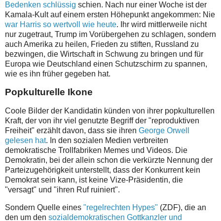
Bedenken schlüssig
schien. Nach nur einer Woche ist der
Kamala-Kult auf einem ersten Höhepunkt angekommen: Nie
war Harris so wertvoll wie heute
. Ihr wird mittlerweile nicht
nur zugetraut, Trump im Vorübergehen zu schlagen, sondern
auch Amerika zu heilen, Frieden zu stiften, Russland zu
bezwingen, die Wirtschaft in Schwung zu bringen und für
Europa wie Deutschland einen Schutzschirm zu spannen,
wie es ihn früher gegeben hat.
Popkulturelle Ikone
Coole Bilder der Kandidatin künden von ihrer popkulturellen
Kraft, der von ihr viel genutzte Begriff der "reproduktiven
Freiheit" erzählt davon, dass sie ihren
George Orwell
gelesen hat
. In den sozialen Medien verbreiten
demokratische Trollfabriken Memes und Videos. Die
Demokratin, bei der allein schon die verkürzte Nennung der
Parteizugehörigkeit unterstellt, dass der Konkurrent kein
Demokrat sein kann, ist keine Vize-Präsidentin, die
"versagt" und "ihren Ruf ruiniert".
Sondern Quelle eines
"regelrechten Hypes"
(ZDF), die an
den um den
sozialdemokratischen Gottkanzler und