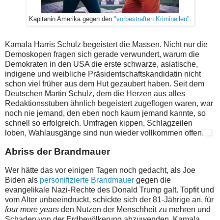
Kapitänin Amerika gegen den
"vorbestraften Kriminellen"
.
Kamala Harris Schulz begeistert die Massen. Nicht nur die
Demoskopen fragen sich gerade verwundert, warum die
Demokraten in den USA die erste schwarze, asiatische,
indigene und weibliche Präsidentschaftskandidatin nicht
schon viel früher aus dem Hut gezaubert haben. Seit dem
Deutschen Martin Schulz, dem die Herzen aus alles
Redaktionsstuben ähnlich begeistert zugeflogen waren, war
noch nie jemand, den eben noch kaum jemand kannte, so
schnell so erfolgreich. Umfragen kippen, Schlagzeilen
loben, Wahlausgänge sind nun wieder vollkommen offen.
Abriss der Brandmauer
Wer hätte das vor einigen Tagen noch gedacht, als Joe
Biden als
personifizierte Brandmauer
gegen die
evangelikale Nazi-Rechte des Donald Trump galt. Topfit und
vom Alter unbeeindruckt, schickte sich der 81-Jährige an, für
four more years
den Nutzen der Menschheit zu mehren und
Schaden von der Erdbevölkerung abzuwenden. Kamala