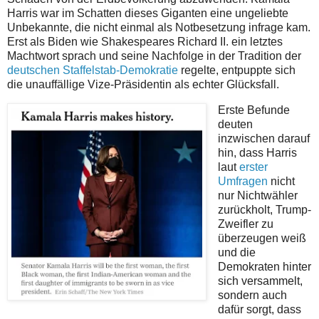
Harris war im Schatten dieses Giganten eine ungeliebte
Unbekannte, die nicht einmal als Notbesetzung infrage kam.
Erst als Biden wie Shakespeares Richard II. ein letztes
Machtwort sprach und seine Nachfolge in der Tradition der
deutschen Staffelstab-Demokratie
regelte, entpuppte sich
die unauffällige Vize-Präsidentin als echter Glücksfall.
Erste Befunde
deuten
inzwischen darauf
hin, dass Harris
laut
erster
Umfragen
nicht
nur Nichtwähler
zurückholt, Trump-
Zweifler zu
überzeugen weiß
und die
Demokraten hinter
sich versammelt,
sondern auch
dafür sorgt, dass