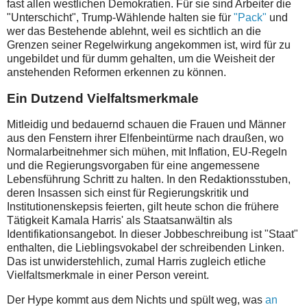
fast allen westlichen Demokratien. Für sie sind Arbeiter die
"Unterschicht", Trump-Wählende halten sie für
"Pack"
und
wer das Bestehende ablehnt, weil es sichtlich an die
Grenzen seiner Regelwirkung angekommen ist, wird für zu
ungebildet und für dumm gehalten, um die Weisheit der
anstehenden Reformen erkennen zu können.
Ein Dutzend Vielfaltsmerkmale
Mitleidig und bedauernd schauen die Frauen und Männer
aus den Fenstern ihrer Elfenbeintürme nach draußen, wo
Normalarbeitnehmer sich mühen, mit Inflation, EU-Regeln
und die Regierungsvorgaben für eine angemessene
Lebensführung Schritt zu halten. In den Redaktionsstuben,
deren Insassen sich einst für Regierungskritik und
Institutionenskepsis feierten, gilt heute schon die frühere
Tätigkeit Kamala Harris' als Staatsanwältin als
Identifikationsangebot. In dieser Jobbeschreibung ist "Staat"
enthalten, die Lieblingsvokabel der schreibenden Linken.
Das ist unwiderstehlich, zumal Harris zugleich etliche
Vielfaltsmerkmale in einer Person vereint.
Der Hype kommt aus dem Nichts und spült weg, was
an