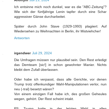
Ich entsinne mich noch dunkel, war es die "ABC-Zeitung"?
Wie sich der fünfjährige Lenin tapfer durch eine Schar
aggressiver Gänse durcharbeitet.
Später durch John Stave (1929-1993) plagiiert: Auf
Wiedersehen zu Weihnachten in Berlin, ihr Mistviehcher!
Antworten
irgendwer
Juli 29, 2024
Die Umfragen müssen nur plausibel sein. Den Rest erledigt
das Demteam [sic!] in schon gewohnter Manier. Nichts
bleibt dem Zufall überlassen.
Oder habe ich verpasst, dass alle Gerichte, vor denen
Trump trotz offenkundiger Wahl-Manipulationen verlor, nun
neu (-tral) besetzt wären?
Von einem einzigen Fall habe ich, des großen Geheules
wegen, gehört. Der Rest scheint intakt.
PS: Trump hatte in der letzten Wahl in allen