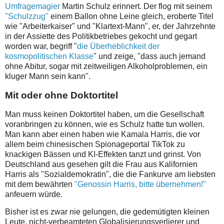
Umfragemagier
Martin Schulz erinnert. Der flog mit seinem
"Schulzzug"
einem Ballon ohne Leine gleich, eroberte Titel
wie "Arbeiterkaiser" und "Klartext-Mann", er, der Jahrzehnte
in der Assiette des Politikbetriebes gekocht und gegart
worden war, begriff "
die Überheblichkeit der
kosmopolitischen Klasse
" und zeige, "dass auch jemand
ohne Abitur, sogar mit zeitweiligen Alkoholproblemen, ein
kluger Mann sein kann".
Mit oder ohne Doktortitel
Man muss keinen Doktortitel haben, um die Gesellschaft
voranbringen zu können, wie es Schulz hatte tun wollen.
Man kann aber einen haben wie Kamala Harris, die vor
allem beim chinesischen Spionageportal TikTok zu
knackigen Bässen und KI-Effekten tanzt und grinst. Von
Deutschland aus gesehen gilt die Frau aus Kalifornien
Harris als "Sozialdemokratin", die die Fankurve am liebsten
mit dem bewährten
"Genossin Harris, bitte übernehmen!"
anfeuern würde.
Bisher ist es zwar nie gelungen, die gedemütigten kleinen
Leute, nicht-verbeamteten Globalisierungsverlierer und