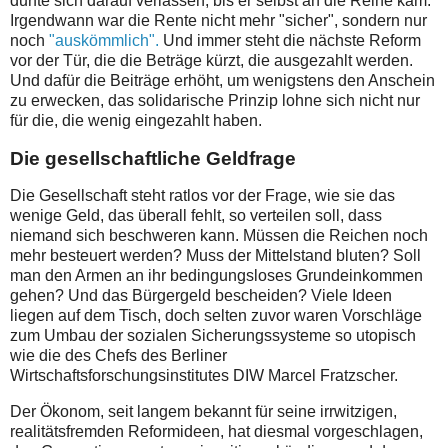
durfte sich darauf verlassen, bis er selbst an die Reihe kam.
Irgendwann war die Rente nicht mehr "sicher", sondern nur
noch
"auskömmlich".
Und immer steht die nächste Reform
vor der Tür, die die Beträge kürzt, die ausgezahlt werden.
Und dafür die Beiträge erhöht, um wenigstens den Anschein
zu erwecken, das solidarische Prinzip lohne sich nicht nur
für die, die wenig eingezahlt haben.
Die gesellschaftliche Geldfrage
Die Gesellschaft steht ratlos vor der Frage, wie sie das
wenige Geld, das überall fehlt, so verteilen soll, dass
niemand sich beschweren kann. Müssen die Reichen noch
mehr besteuert werden? Muss der Mittelstand bluten? Soll
man den Armen an ihr bedingungsloses Grundeinkommen
gehen? Und das Bürgergeld bescheiden? Viele Ideen
liegen auf dem Tisch, doch selten zuvor waren Vorschläge
zum Umbau der sozialen Sicherungssysteme so utopisch
wie die des Chefs des Berliner
Wirtschaftsforschungsinstitutes DIW Marcel Fratzscher.
Der Ökonom, seit langem bekannt für seine irrwitzigen,
realitätsfremden Reformideen, hat diesmal vorgeschlagen,