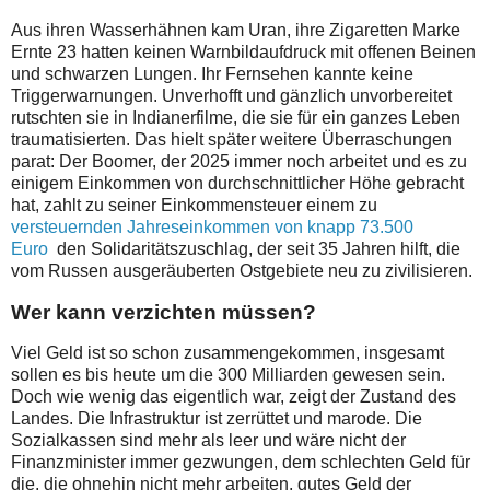
Aus ihren Wasserhähnen kam Uran, ihre Zigaretten Marke
Ernte 23 hatten keinen Warnbildaufdruck mit offenen Beinen
und schwarzen Lungen. Ihr Fernsehen kannte keine
Triggerwarnungen. Unverhofft und gänzlich unvorbereitet
rutschten sie in Indianerfilme, die sie für ein ganzes Leben
traumatisierten. Das hielt später weitere Überraschungen
parat: Der Boomer, der 2025 immer noch arbeitet und es zu
einigem Einkommen von durchschnittlicher Höhe gebracht
hat, zahlt zu seiner Einkommensteuer einem zu
versteuernden Jahreseinkommen von knapp 73.500
Euro
den Solidaritätszuschlag, der seit 35 Jahren hilft, die
vom Russen ausgeräuberten Ostgebiete neu zu zivilisieren.
Wer kann verzichten müssen?
Viel Geld ist so schon zusammengekommen, insgesamt
sollen es bis heute um die 300 Milliarden gewesen sein.
Doch wie wenig das eigentlich war, zeigt der Zustand des
Landes. Die Infrastruktur ist zerrüttet und marode. Die
Sozialkassen sind mehr als leer und wäre nicht der
Finanzminister immer gezwungen, dem schlechten Geld für
die, die ohnehin nicht mehr arbeiten, gutes Geld der