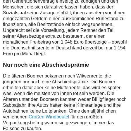
den Generationenvertrag einseitig zu kündigen und den
Menschen, die sich darauf verlassen haben, dass der
Sozialstaat seine Zusage einhält, ihnen aus dem von ihnen
eingezahlten Geldern einen auskömmlichen Ruhestand zu
finanzieren, alle Besitzstände einfach wegzunehmen.
Ungerecht sei die Vorstellung, jedem Rentner den Teil
seiner Altersbezüge extra zu besteuern, der einen
monatlichen Freibetrag von 1.048 Euro übersteige – obwohl
die Durchschnittsrente in Deutschland derzeit bei nur 1.154
Euro pro Monat liegt.
Nur noch eine Abschiedsprämie
Die älteren Boomer bekamen noch Witwenrente, die
jüngeren nur noch eine Abschiedsprämie. Die Boomer
erhielten dafür aber keine Mütterrente, das wird es später
was, wenn die meisten von ihnen tot sein werden. Die
Älteren unter den Boomern kannten weder Billigflieger noch
Sabbatjahr, ihre Autos hatten keine Klimaanlage und ihre
Autobahnen keine Leitplanken. Ohne den alljährlichen
verliehenen
Großen Windbeutel
für den größten
Verpackungsbetrug waren sie gezwungen, immer das
Falsche zu kaufen.