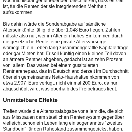
Nochnichtsolangehierlebenden beschließen, dass es Zeit
ist, für die Renten der sie integrierenden Mehrheit
aufzukommen.
Bis dahin würde die Sonderabgabe auf sämtliche
Alterseinkünfte fällig, die über 1.048 Euro liegen. Zahlen
müsste also nur, wer im Alter ein hohes Einkommen durch
die gesetzliche Rente, eine private Altersvorsorge,
womöglich ein Leben lang zusammengeraffte Kapitalerträge
oder gar Mieten hat. Er soll künftig einen kleinen Teil davon
an ärmere Rentner abgeben, gedacht ist an zehn Prozent
von allem. Das wären bei einem gutsituierten
Rentnerehepaar, das in Deutschland derzeit im Durchschnitt
über ein gemeinsames Netto-Haushaltseinkommen von
etwa 2.907 Euro verfügt, nicht einmal 200 Euro, da nur
abgeschöpft wird, was oberhalb des Freibetrages liegt.
Unmittelbare Effekte
Treffen würde die Altersstrafabgabe vor allem die, die sich
aus Misstrauen dem staatlichen Rentensystem gegenüber
vielleicht schon ein Leben lang ein sogenanntes "zweites
Standbein" für den Ruhestand zusammengetrickst haben.