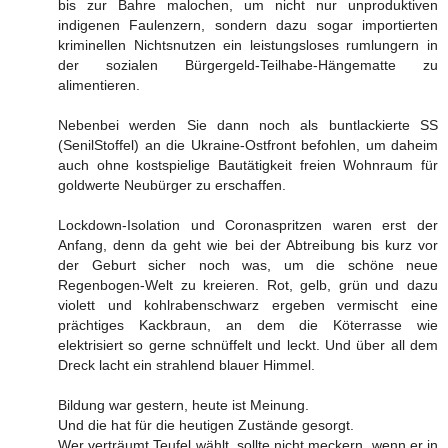
bis zur Bahre malochen, um nicht nur unproduktiven
indigenen Faulenzern, sondern dazu sogar importierten
kriminellen Nichtsnutzen ein leistungsloses rumlungern in
der sozialen Bürgergeld-Teilhabe-Hängematte zu
alimentieren.
Nebenbei werden Sie dann noch als buntlackierte SS
(SenilStoffel) an die Ukraine-Ostfront befohlen, um daheim
auch ohne kostspielige Bautätigkeit freien Wohnraum für
goldwerte Neubürger zu erschaffen.
Lockdown-Isolation und Coronaspritzen waren erst der
Anfang, denn da geht wie bei der Abtreibung bis kurz vor
der Geburt sicher noch was, um die schöne neue
Regenbogen-Welt zu kreieren. Rot, gelb, grün und dazu
violett und kohlrabenschwarz ergeben vermischt eine
prächtiges Kackbraun, an dem die Köterrasse wie
elektrisiert so gerne schnüffelt und leckt. Und über all dem
Dreck lacht ein strahlend blauer Himmel.
Bildung war gestern, heute ist Meinung.
Und die hat für die heutigen Zustände gesorgt.
Wer verträumt Teufel wählt, sollte nicht meckern, wenn er in