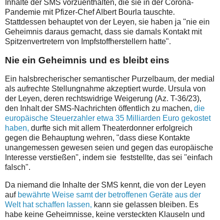
Inhalte der SMS vorzuenthalten, die sie in der Corona-
Pandemie mit Pfizer-Chef Albert Bourla tauschte.
Stattdessen behauptet von der Leyen, sie haben ja "nie ein
Geheimnis daraus gemacht, dass sie damals Kontakt mit
Spitzenvertretern von Impfstoffherstellern hatte".
Nie ein Geheimnis und es bleibt eins
Ein halsbrecherischer semantischer Purzelbaum, der medial
als aufrechte Stellungnahme akzeptiert wurde. Ursula von
der Leyen, deren rechtswidrige Weigerung (Az. T-36/23),
den Inhalt der SMS-Nachrichten öffentlich zu machen,
die
europäische Steuerzahler etwa 35 Milliarden Euro gekostet
haben,
durfte sich mit allem Theaterdonner erfolgreich
gegen die Behauptung wehren, "dass diese Kontakte
unangemessen gewesen seien und gegen das europäische
Interesse verstießen", indem sie feststellte, das sei "einfach
falsch".
Da niemand die Inhalte der SMS kennt, die von der Leyen
auf
bewährte Weise samt der betroffenen Geräte aus der
Welt hat schaffen lassen,
kann sie gelassen bleiben. Es
habe keine Geheimnisse, keine versteckten Klauseln und