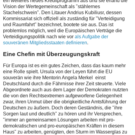
ein weiteres neues Kreditprogramm aus und sie erfand die
Vision der Wertegemeinschaft als "stählernes
Stachelschwein". Den Litauer Andrius Kubiliusr, dessen
Kommissariat sich offiziell als zuständig für "Verteidigung
und Raumfahrt" bezeichnet, bootete sie aus. Das ist
problemlos möglich, weil die Europäischen Verträge die
Verteidigungspolitik nach wie vor
als Aufgabe der
souveränen Mitgliedsstaaten definieren
.
Eine Chefin mit Überzeugungskraft
Für Europa ist es ein gutes Zeichen, dass das kaum mehr
eine Rolle spielt. Ursula von der Leyen führt die EU
souverän wie ihre Mentorin Angela Merkel einst
Deutschland durch die Fährnisse ihrer Zeit steuerte. Viele
Abgeordnete auch aus dem Lager der Demokraten nutzten
die von den Rechtsextremen aufgeworfene Gelegenheit
zwar, ihren Unmut über die obrigkeitliche Amtsführung der
Deutschen zu äußern. Doch deren Geständnis, die "ihre
Sorgen laut und deutlich" zu hören und ihr Versprechen,
"immer an gemeinsamen Lösungen arbeiten mit pro-
demokratischen und pro-europäischen Kräften in diesem
Haus" zu arbeiten, genügten, den Sturm im Wasserglas zu