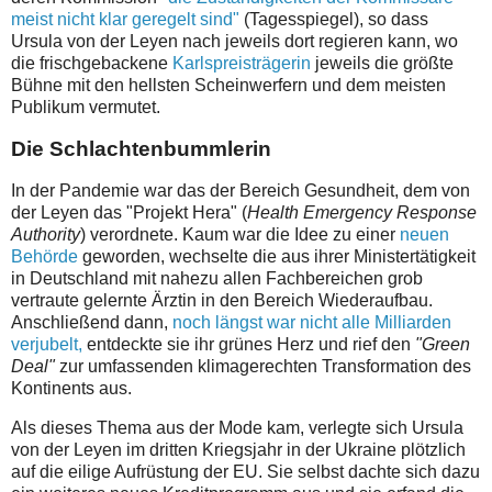
meist nicht klar geregelt sind"
(Tagesspiegel), so dass
Ursula von der Leyen nach jeweils dort regieren kann, wo
die frischgebackene
Karlspreisträgerin
jeweils die größte
Bühne mit den hellsten Scheinwerfern und dem meisten
Publikum vermutet.
Die Schlachtenbummlerin
In der Pandemie war das der Bereich Gesundheit, dem von
der Leyen das "Projekt Hera" (
Health Emergency Response
Authority
)
verordnete. Kaum war die Idee zu einer
neuen
Behörde
geworden, wechselte die aus ihrer Ministertätigkeit
in Deutschland mit nahezu allen Fachbereichen grob
vertraute gelernte Ärztin in den Bereich Wiederaufbau.
Anschließend dann,
noch längst war nicht alle Milliarden
verjubelt,
entdeckte sie ihr grünes Herz und rief den
"Green
Deal"
zur umfassenden klimagerechten Transformation des
Kontinents aus.
Als dieses Thema aus der Mode kam, verlegte sich Ursula
von der Leyen im dritten Kriegsjahr in der Ukraine plötzlich
auf die eilige Aufrüstung der EU. Sie selbst dachte sich dazu