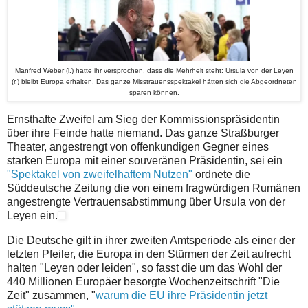
Manfred Weber (l.) hatte ihr versprochen, dass die Mehrheit steht: Ursula von der Leyen
(r.) bleibt Europa erhalten. Das ganze Misstrauensspektakel hätten sich die Abgeordneten
sparen können.
Ernsthafte Zweifel am Sieg der Kommissionspräsidentin
über ihre Feinde hatte niemand. Das ganze Straßburger
Theater, angestrengt von offenkundigen Gegner eines
starken Europa mit einer souveränen Präsidentin, sei ein
"Spektakel von zweifelhaftem Nutzen"
ordnete die
Süddeutsche Zeitung die von einem fragwürdigen Rumänen
angestrengte Vertrauensabstimmung über Ursula von der
Leyen ein.
Die Deutsche gilt in ihrer zweiten Amtsperiode als einer der
letzten Pfeiler, die Europa in den Stürmen der Zeit aufrecht
halten "Leyen oder leiden", so fasst die um das Wohl der
440 Millionen Europäer besorgte Wochenzeitschrift "Die
Zeit" zusammen, "
warum die EU ihre Präsidentin jetzt