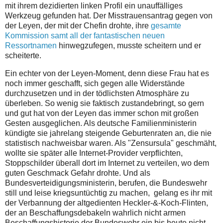
mit ihrem dezidierten linken Profil ein unauffälliges
Werkzeug gefunden hat. Der Misstrauensantrag gegen von
der Leyen, der mit der Chefin drohte, ihre
gesamte
Kommission samt all der fantastischen neuen
Ressortnamen
hinwegzufegen, musste scheitern und er
scheiterte.
Ein echter von der Leyen-Moment, denn diese Frau hat es
noch immer geschafft, sich gegen alle Widerstände
durchzusetzen und in der tödlichsten Atmosphäre zu
überleben. So wenig sie faktisch zustandebringt, so gern
und gut hat von der Leyen das immer schon mit großen
Gesten ausgeglichen. Als deutsche Familienministerin
kündigte sie jahrelang steigende Geburtenraten an, die nie
statistisch nachweisbar waren. Als "Zensursula" geschmäht,
wollte sie später alle Internet-Provider verpflichten,
Stoppschilder überall dort im Internet zu verteilen, wo dem
guten Geschmack Gefahr drohte. Und als
Bundesverteidigungsministerin, berufen, die Bundeswehr
still und leise kriegsuntüchtig zu machen, gelang es ihr mit
der Verbannung der altgedienten Heckler-&-Koch-Flinten,
der an Beschaffungsdebakeln wahrlich nicht armen
Beschaffungshistorie der Bundeswehr ein bis heute nicht