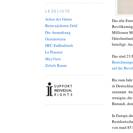
LESELISTE
Achse des Guten
Das alte Euro
Beim nächsten Geld
Bevölkerungs
Die Anmerkung
Millionen Me
Griechenland
Geiernotizen
beteiligt: A
HFC-Fußballwelt
Le Penseur
Das sind 23 
MeyView
Berechnungen
Zettels Raum
auf die Bev
Bis zum Jahr
in Deutschla
zunimmt. Aus
wenigen, die
Burundi, dem
In Europa ab
Restdeutsche
von rund 85