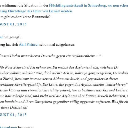
 schlimmer die Situation in der
Flüchtlingsunterkunft in Schneeberg, wo nun scho
elang Flüchtlinge das Opfer von Gewalt werden
.
m gibt es dort keine Bannmeile?
UST 01, 2015
er
hat gesagt…
erg hat sich
Akif Pirincci
schon mal ausgelassen:
diesem Herbst marschieren Deutsche gegen ein Asylantenheim …“
für Nazi-Schweine! Ich nehme an, Du meinst das Asylantenheim, welchem Du
nüber wohnst, Sibylle? Wie, doch nicht? Ach so, hab's ja ganz vergessen, Du wohns
en Zürich, bestimmt im renovierten Altbau mit Stuck, und gegenüber ist dieses
berühmte Juweliergeschäft. Die Leute, die gegen das Asylantenheim „marschieren“
tsche können nun einmal nicht richtig gehen), tun es bestimmt aus Jux und Dollerei
 sie halt scheiße sind, und nicht weil die Asylanten ihre Frauen sexuell belästigen, 
en handeln und ihren Gastgebern gegenüber völlig aggressiv auftreten. Was für ei
, diese Deutschen!
UST 01, 2015
 Anmerkung
hat gesagt…