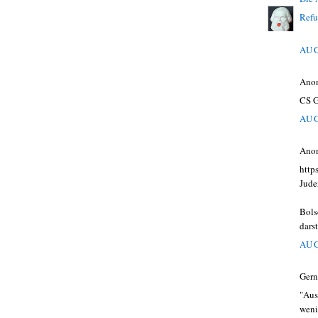
Refu
AUG
Ano
CS G
AUG
Ano
http
Jude
Bols
dars
AUG
Gern
"Aus
weni