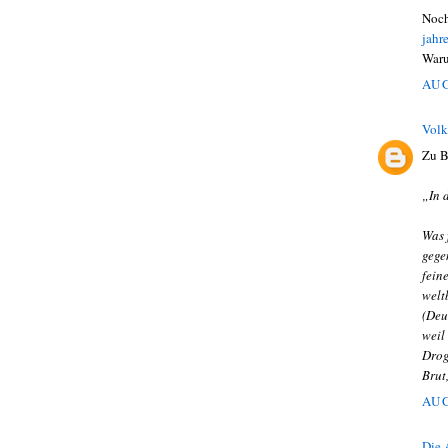
Noch
jahr
Waru
AUG
Volk
Zu B
„In 
Was 
gege
fein
welt
(Deu
weil
Drog
Brut
AUG
Die