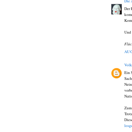
Die
Der 
komm
Komm
Und 
Flüc
AUG
Volk
Ein 
Sach
Nein
verb
Nati
Zum 
Trot
Dies
losg