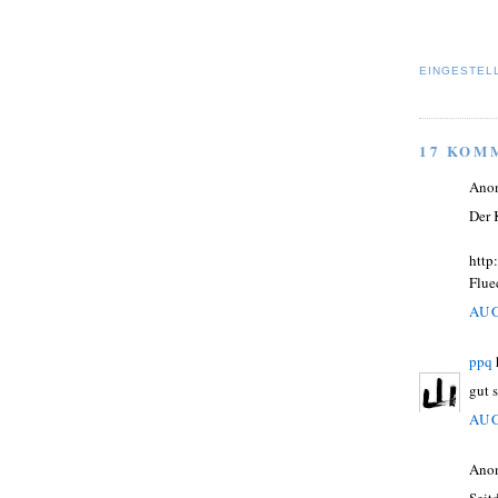
EINGESTEL
17 KOM
Ano
Der 
http
Flue
AUG
ppq
gut s
AUG
Ano