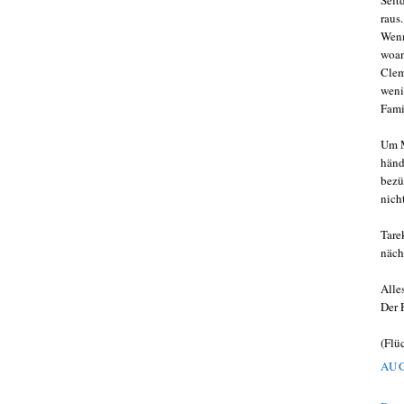
Seit
raus.
Wenn
woan
Clem
weni
Fami
Um M
händ
bezü
nich
Tare
näch
Alle
Der 
(Flü
AUG