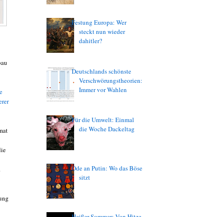
Festung Europa: Wer
steckt nun wieder
dahitler?
bau
Deutschlands schönste
Verschwörungstheorien:
Immer vor Wahlen
e
rer
Für die Umwelt: Einmal
die Woche Dackeltag
mat
die
Ode an Putin: Wo das Böse
.
sitzt
rung
Heißer Sommer: Von Hitze