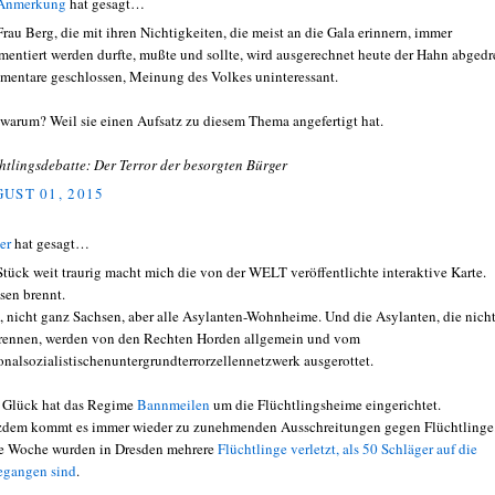
 Anmerkung
hat gesagt…
Frau Berg, die mit ihren Nichtigkeiten, die meist an die Gala erinnern, immer
entiert werden durfte, mußte und sollte, wird ausgerechnet heute der Hahn abgedr
entare geschlossen, Meinung des Volkes uninteressant.
warum? Weil sie einen Aufsatz zu diesem Thema angefertigt hat.
htlingsdebatte: Der Terror der besorgten Bürger
UST 01, 2015
er
hat gesagt…
Stück weit traurig macht mich die von der WELT veröffentlichte interaktive Karte.
sen brennt.
, nicht ganz Sachsen, aber alle Asylanten-Wohnheime. Und die Asylanten, die nich
rennen, werden von den Rechten Horden allgemein und vom
onalsozialistischenuntergrundterrorzellennetzwerk ausgerottet.
Glück hat das Regime
Bannmeilen
um die Flüchtlingsheime eingerichtet.
zdem kommt es immer wieder zu zunehmenden Ausschreitungen gegen Flüchtlinge
e Woche wurden in Dresden mehrere
Flüchtlinge verletzt, als 50 Schläger auf die
egangen sind
.