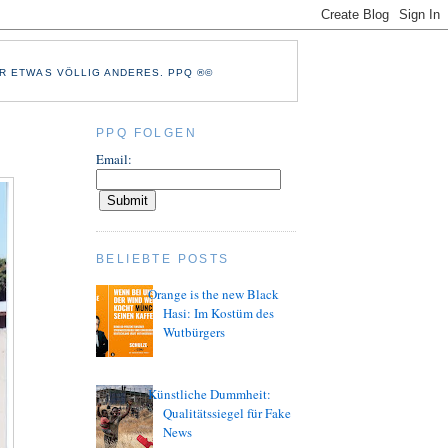
R ETWAS VÖLLIG ANDERES. PPQ ®©
PPQ FOLGEN
Email:
BELIEBTE POSTS
Orange is the new Black
Hasi: Im Kostüm des
Wutbürgers
Künstliche Dummheit:
Qualitätssiegel für Fake
News