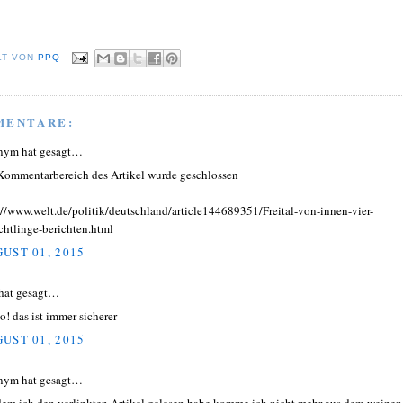
LT VON
PPQ
MENTARE:
nym hat gesagt…
Kommentarbereich des Artikel wurde geschlossen
://www.welt.de/politik/deutschland/article144689351/Freital-von-innen-vier-
chtlinge-berichten.html
UST 01, 2015
hat gesagt…
o! das ist immer sicherer
UST 01, 2015
nym hat gesagt…