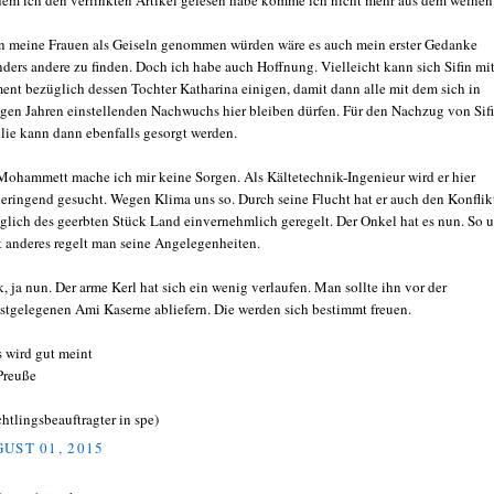
dem ich den verlinkten Artikel gelesen habe komme ich nicht mehr aus dem weinen
 meine Frauen als Geiseln genommen würden wäre es auch mein erster Gedanke
ders andere zu finden. Doch ich habe auch Hoffnung. Vielleicht kann sich Sifin mi
ent bezüglich dessen Tochter Katharina einigen, damit dann alle mit dem sich in
gen Jahren einstellenden Nachwuchs hier bleiben dürfen. Für den Nachzug von Sif
lie kann dann ebenfalls gesorgt werden.
ohammett mache ich mir keine Sorgen. Als Kältetechnik-Ingenieur wird er hier
eringend gesucht. Wegen Klima uns so. Durch seine Flucht hat er auch den Konflik
glich des geerbten Stück Land einvernehmlich geregelt. Der Onkel hat es nun. So 
t anderes regelt man seine Angelegenheiten.
k, ja nun. Der arme Kerl hat sich ein wenig verlaufen. Man sollte ihn vor der
stgelegenen Ami Kaserne abliefern. Die werden sich bestimmt freuen.
s wird gut meint
Preuße
chtlingsbeauftragter in spe)
UST 01, 2015