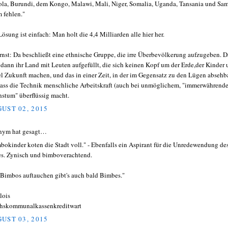
la, Burundi, dem Kongo, Malawi, Mali, Niger, Somalia, Uganda, Tansania und Sa
 fehlen."
Lösung ist einfach: Man holt die 4,4 Milliarden alle hier her.
rnst: Da beschließt eine ethnische Gruppe, die irre Überbevölkerung aufzugeben. D
 dann ihr Land mit Leuten aufgefüllt, die sich keinen Kopf um der Erde,der Kinder
l Zukunft machen, und das in einer Zeit, in der im Gegensatz zu den Lügen absehb
 dass die Technik menschliche Arbeitskraft (auch bei unmöglichem, "immerwährend
stum" überflüssig macht.
UST 02, 2015
nym hat gesagt…
bokinder koten die Stadt voll." - Ebenfalls ein Aspirant für die Unredewendung de
es. Zynisch und bimboverachtend.
Bimbos auftauchen gibt's auch bald Bimbes."
lois
hskommunalkassenkreditwart
UST 03, 2015