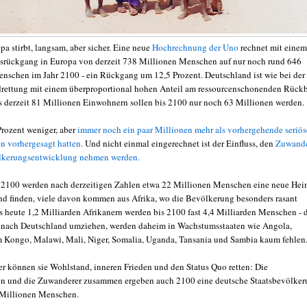
pa stirbt, langsam, aber sicher. Eine neue
Hochrechnung der Uno
rechnet mit einem
rückgang in Europa von derzeit 738 Millionen Menschen auf nur noch rund 646
nschen im Jahr 2100 - ein Rückgang um 12,5 Prozent. Deutschland ist wie bei der
rettung mit einem überproportional hohen Anteil am ressourcenschonenden Rück
us derzeit 81 Millionen Einwohnern sollen bis 2100 nur noch 63 Millionen werden.
Prozent weniger, aber
immer noch ein paar Millionen mehr als vorhergehende seriös
 vorhergesagt hatten.
Und nicht einmal eingerechnet ist der Einfluss, den
Zuwande
ölkerungsentwicklung nehmen werden.
 2100 werden nach derzeitigen Zahlen etwa 22 Millionen Menschen eine neue Hei
nd finden, viele davon kommen aus Afrika, wo die Bevölkerung besonders rasant
 heute 1,2 Milliarden Afrikanern werden bis 2100 fast 4,4 Milliarden Menschen - 
 nach Deutschland umziehen, werden daheim in Wachstumsstaaten wie Angola,
 Kongo, Malawi, Mali, Niger, Somalia, Uganda, Tansania und Sambia kaum fehlen
er können sie Wohlstand, inneren Frieden und den Status Quo retten: Die
n und die Zuwanderer zusammen ergeben auch 2100 eine deutsche Staatsbevölke
 Millionen Menschen.