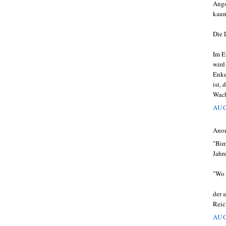
Ango
kaum
Die 
Im E
wird
Enke
ist,
Wach
AUG
Ano
"Bim
Jahr
"Wo 
der a
Reic
AUG