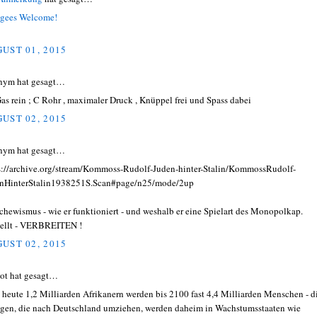
gees Welcome!
UST 01, 2015
nym hat gesagt…
as rein ; C Rohr , maximaler Druck , Knüppel frei und Spass dabei
UST 02, 2015
nym hat gesagt…
s://archive.org/stream/Kommoss-Rudolf-Juden-hinter-Stalin/KommossRudolf-
nHinterStalin1938251S.Scan#page/n25/mode/2up
chewismus - wie er funktioniert - und weshalb er eine Spielart des Monopolkap.
tellt - VERBREITEN !
UST 02, 2015
ot hat gesagt…
 heute 1,2 Milliarden Afrikanern werden bis 2100 fast 4,4 Milliarden Menschen - d
gen, die nach Deutschland umziehen, werden daheim in Wachstumsstaaten wie