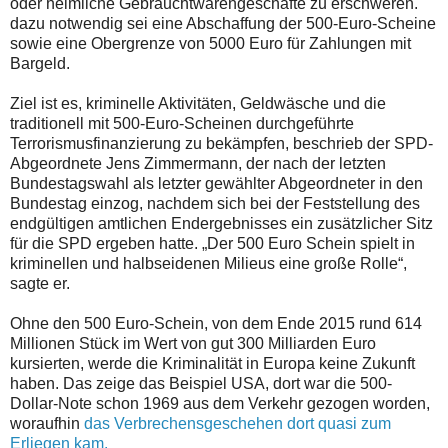
oder heimliche Gebrauchtwarengeschäfte zu erschweren.
dazu notwendig sei eine Abschaffung der 500-Euro-Scheine
sowie eine Obergrenze von 5000 Euro für Zahlungen mit
Bargeld.
Ziel ist es, kriminelle Aktivitäten, Geldwäsche und die
traditionell mit 500-Euro-Scheinen durchgeführte
Terrorismusfinanzierung zu bekämpfen, beschrieb der SPD-
Abgeordnete Jens Zimmermann, der nach der letzten
Bundestagswahl als letzter gewählter Abgeordneter in den
Bundestag einzog, nachdem sich bei der Feststellung des
endgültigen amtlichen Endergebnisses ein zusätzlicher Sitz
für die SPD ergeben hatte. „Der 500 Euro Schein spielt in
kriminellen und halbseidenen Milieus eine große Rolle“,
sagte er.
Ohne den 500 Euro-Schein, von dem Ende 2015 rund 614
Millionen Stück im Wert von gut 300 Milliarden Euro
kursierten, werde die Kriminalität in Europa keine Zukunft
haben. Das zeige das Beispiel USA, dort war die 500-
Dollar-Note schon 1969 aus dem Verkehr gezogen worden,
woraufhin
das Verbrechensgeschehen dort quasi zum
Erliegen kam.