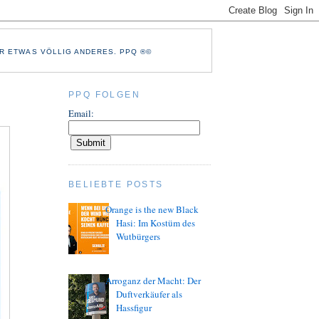
R ETWAS VÖLLIG ANDERES. PPQ ®©
PPQ FOLGEN
Email:
BELIEBTE POSTS
Orange is the new Black
Hasi: Im Kostüm des
Wutbürgers
Arroganz der Macht: Der
Duftverkäufer als
Hassfigur