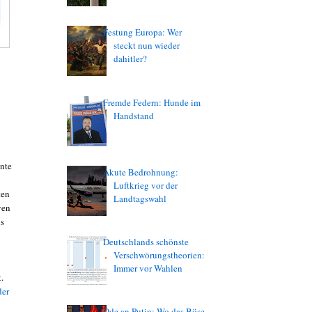
Festung Europa: Wer
steckt nun wieder
dahitler?
Fremde Federn: Hunde im
Handstand
nnte
Akute Bedrohnung:
Luftkrieg vor der
ten
Landtagswahl
ven
us
Deutschlands schönste
Verschwörungstheorien:
Immer vor Wahlen
.
der
Ode an Putin: Wo das Böse