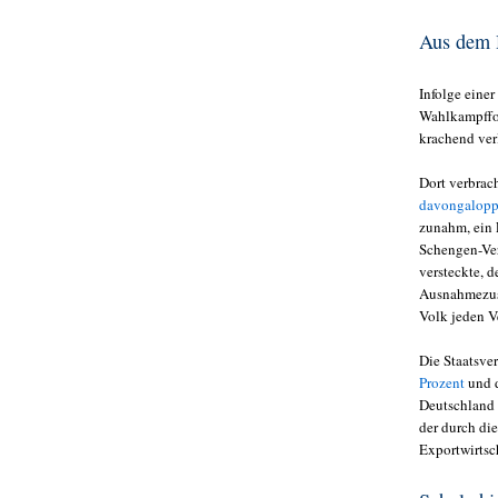
Aus dem 
Infolge einer
Wahlkampffo
krachend ver
Dort verbrach
davongalopp
zunahm, ein F
Schengen-Ver
versteckte, 
Ausnahmezust
Volk jeden Ve
Die Staatsve
Prozent
und d
Deutschland 
der durch di
Exportwirtsc