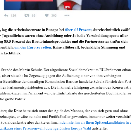
t, lag die Arbeitslosenrate in Europa bei
über elf Prozent
, durchschnittlich zwölf
r Jugendlichen waren ohne Ausbildung oder Job, die Verschuldungsquote aller
g 85,5 Prozent des Bruttoinlandsproduktes und die Partnerstaaten trafen sich
entlich,
um den Euro zu retten
. Krise allüberall, bedenkliche Stimmung und
n Lichtblick.
e Stunde des Martin Schulz. Der altgediente Sozialdemokrat im EU-Parlament erka
, als er sie sah: Im Gegenzug gegen die Aufhebung einer von ihm verhängten
r Beschlüsse der damaligen Kommission Barroso handelte Schulz für sich den Pos
chen Parlamentspräsidenten aus. Die informelle Einigung zwischen den Konservati
aldemokraten im Parlament war die Eintrittskarte des gescheiterten Buchhändler a
ie große Politik.
äter, die Krise hatte sich unter der Ägide des Mannes, der von sich gern und ohne
ehauptet, er wäre beinahe mal Profifußballer geworden, immer nur weiter verschärft
 Sozialdemkratie aber dankte es ihm,
indem sie ihn als ihren Spitzenkandidaten in 
 Karikatur einer Personenwahl durchgeführten Europa-Wahl
aufstellte.