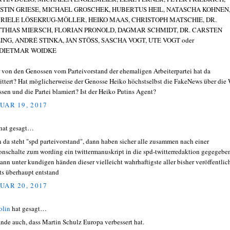
STIN GRIESE, MICHAEL GROSCHEK, HUBERTUS HEIL, NATASCHA KOHNEN
RIELE LÖSEKRUG-MÖLLER, HEIKO MAAS, CHRISTOPH MATSCHIE, DR.
THIAS MIERSCH, FLORIAN PRONOLD, DAGMAR SCHMIDT, DR. CARSTEN
LING, ANDRÉ STINKA, JAN STÖSS, SASCHA VOGT, UTE VOGT oder
 DIETMAR WOIDKE
r von den Genossen vom Parteivorstand der ehemaligen Arbeiterpartei hat da
ittert? Hat möglicherweise der Genosse Heiko höchstselbst die FakeNews über die 
ssen und die Partei blamiert? Ist der Heiko Putins Agent?
UAR 19, 2017
hat gesagt…
 da steht "spd parteivorstand", dann haben sicher alle zusammen nach einer
fonschalte zum wording ein twittermanuskript in die spd-twitterredaktion gegegebe
ann unter kundigen händen dieser vielleicht wahrhaftigste aller bisher veröffentlic
ts überhaupt entstand
UAR 20, 2017
olin
hat gesagt…
finde auch, dass Martin Schulz Europa verbessert hat.