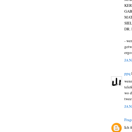
KER
GAB
MAT
SIE
DR.
- we
getw
ergo
JAN
ppq
wenn
tele
wo d
twee
JAN
Frag
Ich 