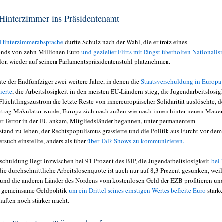
Hinterzimmer ins Präsidentenamt
Hinterzimmerabsprache
durfte Schulz nach der Wahl, die er trotz eines
nds von zehn Millionen Euro
und gezielter Flirts mit längst überholten Nationali
lor, wieder auf seinem Parlamentspräsidentenstuhl platznehmen.
te der Endfünfziger zwei weitere Jahre, in denen die
Staatsverschuldung in Europa
ierte
, die Arbeitslosigkeit in den meisten EU-Ländern stieg, die Jugendarbeitslosig
lüchtlingszustrom die letzte Reste von innereuropäischer Solidarität auslöschte, d
trag Makulatur wurde, Europa sich nach außen wie nach innen hinter neuen Maue
der Terror in der EU ankam, Mitgliedsländer begannen, unter permanentem
and zu leben, der Rechtspopulismus grassierte und die Politik aus Furcht vor dem
rsuch einstellte, anders als über
über Talk Shows zu kommunizieren.
rschuldung liegt inzwischen bei 91 Prozent des BIP, die Jugendarbeitslosigkeit
bei
ie durchschnittliche Arbeitslosenquote ist auch nur auf 8,3 Prozent gesunken, weil
und die anderen Länder des Nordens vom kostenlosen Geld der EZB profitieren un
e gemeinsame Geldpolitik
um ein Drittel seines einstigen Wertes befreite Euro
stark
haften noch stärker macht.