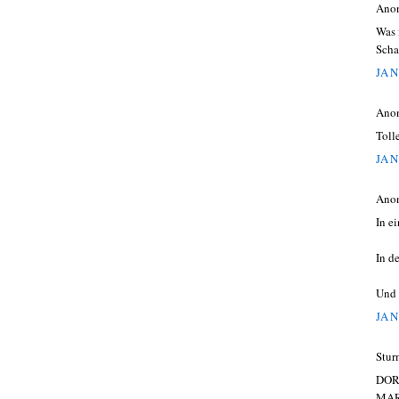
Ano
Was 
Scha
JAN
Ano
Tolle
JAN
Ano
In e
In d
Und 
JAN
Stur
DOR
MAR