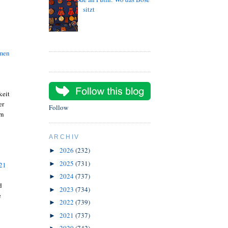
sitzt
smen
keit
er
Follow
rn
ARCHIV
2026
(232)
►
2025
(731)
►
 21
2024
(737)
►
d
2023
(734)
►
e
2022
(739)
►
2021
(737)
►