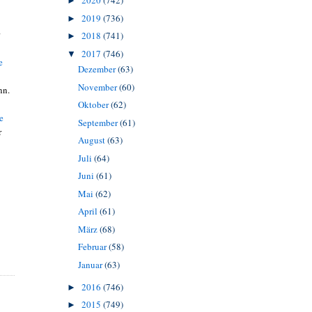
2020
(742)
►
2019
(736)
►
2018
(741)
►
2017
(746)
▼
e
Dezember
(63)
November
(60)
nn.
Oktober
(62)
e
September
(61)
r
August
(63)
Juli
(64)
Juni
(61)
Mai
(62)
April
(61)
März
(68)
Februar
(58)
Januar
(63)
2016
(746)
►
2015
(749)
►