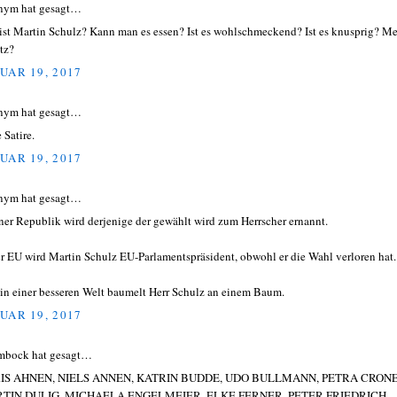
nym hat gesagt…
ist Martin Schulz? Kann man es essen? Ist es wohlschmeckend? Ist es knusprig? M
tz?
UAR 19, 2017
nym hat gesagt…
 Satire.
UAR 19, 2017
nym hat gesagt…
iner Republik wird derjenige der gewählt wird zum Herrscher ernannt.
er EU wird Martin Schulz EU-Parlamentspräsident, obwohl er die Wahl verloren hat.
in einer besseren Welt baumelt Herr Schulz an einem Baum.
UAR 19, 2017
mbock hat gesagt…
IS AHNEN, NIELS ANNEN, KATRIN BUDDE, UDO BULLMANN, PETRA CRONE
TIN DULIG, MICHAELA ENGELMEIER, ELKE FERNER, PETER FRIEDRICH,