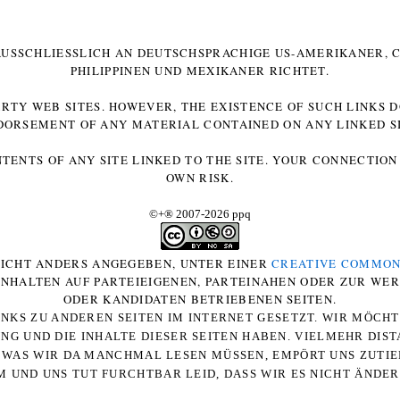
 AUSSCHLIESSLICH AN DEUTSCHSPRACHIGE US-AMERIKANER, C
HILIPPINEN UND MEXIKANER RICHTET.
ARTY WEB SITES. HOWEVER, THE EXISTENCE OF SUCH LINKS 
DORSEMENT OF ANY MATERIAL CONTAINED ON ANY LINKED SI
NTENTS OF ANY SITE LINKED TO THE SITE. YOUR CONNECTION 
OWN RISK.
©+
®
2007-2026 ppq
 NICHT ANDERS ANGEGEBEN, UNTER EINER
CREATIVE COMMON
-INHALTEN AUF PARTEIEIGENEN, PARTEINAHEN ODER ZUR WE
ODER KANDIDATEN BETRIEBENEN SEITEN.
NKS ZU ANDEREN SEITEN IM INTERNET GESETZT. WIR MÖCH
UNG UND DIE INHALTE DIESER SEITEN HABEN. VIELMEHR DI
WAS WIR DA MANCHMAL LESEN MÜSSEN, EMPÖRT UNS ZUTIEF
 UND UNS TUT FURCHTBAR LEID, DASS WIR ES NICHT ÄNDE