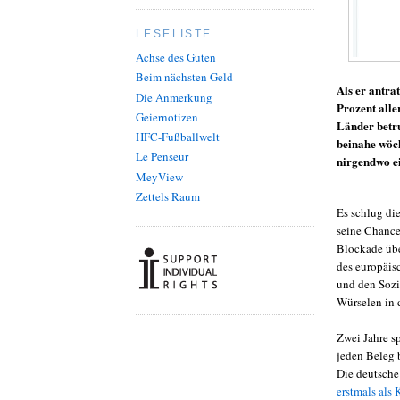
LESELISTE
Achse des Guten
Beim nächsten Geld
Als er antra
Die Anmerkung
Prozent alle
Geiernotizen
Länder betru
HFC-Fußballwelt
beinahe wöch
Le Penseur
nirgendwo ei
MeyView
Zettels Raum
Es schlug di
seine Chance
Blockade übe
des europäis
und den Sozi
Würselen in d
Zwei Jahre sp
jeden Beleg b
Die deutsche
erstmals als