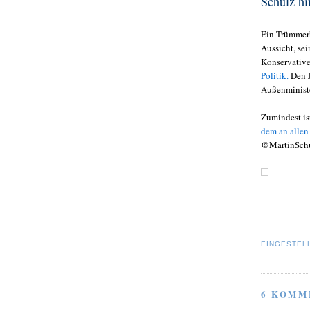
Schulz hi
Ein Trümmerh
Aussicht, se
Konservativ
Politik.
Den J
Außenminister
Zumindest ist
dem an allen
@MartinSchul
EINGESTEL
6 KOMM