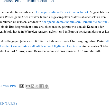
nterlässt einen Trümmerhaufen
aufen, der für Schulz auch
keine persönliche Perspektive mehr bot.
Angesichts der
inen Posten gemäß des vor drei Jahren ausgekungelten Staffelstabwechsels zu den
en räumen zu müssen, entdeckte
der Spezialdemokrat nun sein Herz für die national
ob als Bundespräsident hätte er sich ebenso zugetraut wie den als Kanzler oder
. Schulz hat ja in Würselen regieren gelernt und in Europa bewiesen, dass er es ka
 das die gegen jede Realität öffentlich demonstrierte Überzeugung seiner Partei,
di
 Fronten Gescheiterten anlässlich seiner kläglichen Demission
ein beherztes "Liebe
z, Du hast #Europa zum Besseren verändert. Wir danken Dir!" hinterherruft.
LT VON
PPQ
ENTARE: