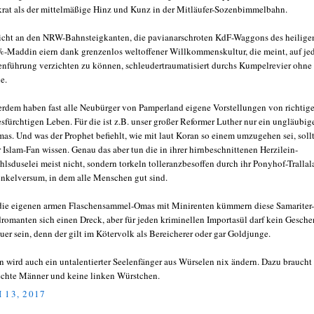
rat als der mittelmäßige Hinz und Kunz in der Mitläufer-Sozenbimmelbahn.
icht an den NRW-Bahnsteigkanten, die pavianarschroten KdF-Waggons des heilige
-Maddin eiern dank grenzenlos weltoffener Willkommenskultur, die meint, auf je
enführung verzichten zu können, schleudertraumatisiert durchs Kumpelrevier ohne
e.
rdem haben fast alle Neubürger von Pamperland eigene Vorstellungen von richtig
esfürchtigen Leben. Für die ist z.B. unser großer Reformer Luther nur ein ungläubig
as. Und was der Prophet befiehlt, wie mit laut Koran so einem umzugehen sei, soll
r Islam-Fan wissen. Genau das aber tun die in ihrer hirnbeschnittenen Herzilein-
hlsduselei meist nicht, sondern torkeln tolleranzbesoffen durch ihr Ponyhof-Trallal
nkelversum, in dem alle Menschen gut sind.
ie eigenen armen Flaschensammel-Omas mit Minirenten kümmern diese Samariter-
romanten sich einen Dreck, aber für jeden kriminellen Importasül darf kein Gesch
euer sein, denn der gilt im Kötervolk als Bereicherer oder gar Goldjunge.
n wird auch ein untalentierter Seelenfänger aus Würselen nix ändern. Dazu braucht 
echte Männer und keine linken Würstchen.
 13, 2017