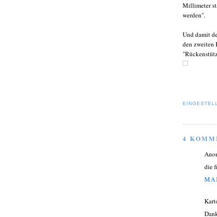
Millimeter s
werden".
Und damit de
den zweiten P
"Rückenstütz
EINGESTEL
4 KOMM
Ano
die 
MAI
Kart
Dank