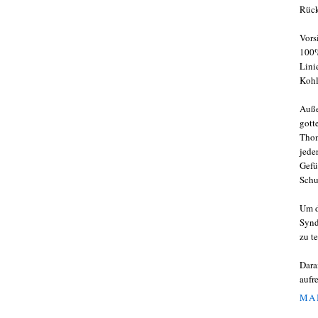
Rück
Vors
100%
Lini
Kohl
Auße
gott
Thom
jede
Gefü
Schu
Um d
Synd
zu t
Dara
aufr
MAI