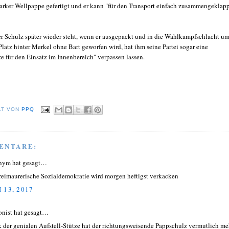
tarker Wellpappe gefertigt und er kann "für den Transport einfach zusammengeklap
r Schulz später wieder steht, wenn er ausgepackt und in die Wahlkampfschlacht u
latz hinter Merkel ohne Bart geworfen wird, hat ihm seine Partei sogar eine
e für den Einsatz im Innenbereich" verpassen lassen.
LT VON
PPQ
ENTARE:
nym hat gesagt…
freimaurerische Sozialdemokratie wird morgen heftigst verkacken
 13, 2017
onist hat gesagt…
 der genialen Aufstell-Stütze hat der richtungsweisende Pappschulz vermutlich me