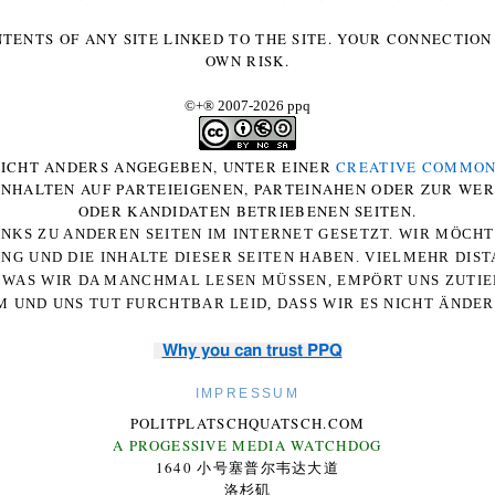
NTENTS OF ANY SITE LINKED TO THE SITE. YOUR CONNECTION 
OWN RISK.
©+
®
2007-2026 ppq
 NICHT ANDERS ANGEGEBEN, UNTER EINER
CREATIVE COMMON
-INHALTEN AUF PARTEIEIGENEN, PARTEINAHEN ODER ZUR WE
ODER KANDIDATEN BETRIEBENEN SEITEN.
NKS ZU ANDEREN SEITEN IM INTERNET GESETZT. WIR MÖCH
UNG UND DIE INHALTE DIESER SEITEN HABEN. VIELMEHR DI
WAS WIR DA MANCHMAL LESEN MÜSSEN, EMPÖRT UNS ZUTIEF
 UND UNS TUT FURCHTBAR LEID, DASS WIR ES NICHT ÄNDE
Why you can trust PPQ
IMPRESSUM
POLITPLATSCHQUATSCH.COM
A PROGESSIVE MEDIA WATCHDOG
1640 小号塞普尔韦达大道
洛杉矶