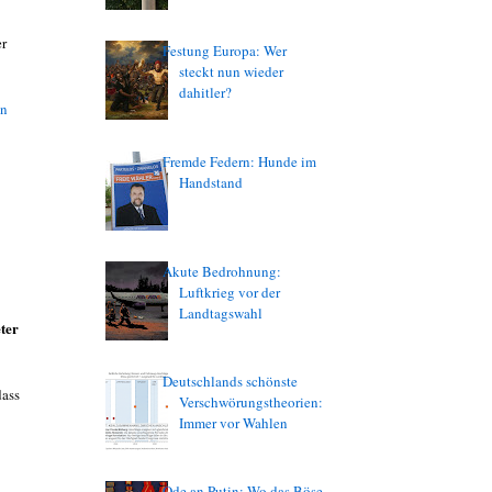
er
Festung Europa: Wer
steckt nun wieder
dahitler?
in
Fremde Federn: Hunde im
Handstand
Akute Bedrohnung:
Luftkrieg vor der
Landtagswahl
ter
Deutschlands schönste
dass
Verschwörungstheorien:
Immer vor Wahlen
Ode an Putin: Wo das Böse