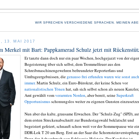
WIR SPRECHEN VERSCHIEDENE SPRACHEN. MEINEN ABE
 13. MAI 2017
 Merkel mit Bart: Pappkamerad Schulz jetzt mit Rückenstüt
Er tanzte dann doch nur ein paar Wochen, hochgejazzt von der eige
Begeisterung über sich selbst, dem Trommelfeuer aus den
Schreibmaschinengewehren befreundeter Reporterfans und
Umfrageergebnissen, die
genauso frei erfunden waren wie sonst auc
immer.
Martin Schulz, ein Euro-Bürokrat, der keine Scheu vor
nationalistischen Tönen
hat, sah sich selbst schon als neuen Kanzler,
Amt gewählt vom
verarmten Norden
, aber bereit, seine
Superkraft
Opportunismus
schonungslos weiter zu eigenen Gunsten einzusetze
Nun aber das kalte, grausame Erwachen. Der "Schulz-Zug" (SPD), au
dem ersten Streckenabschnitt zur Bundestagswahl beklatscht und
begeistert gefeiert, schnauft schon weit vor der Sommerpause wie ei
DDR-Lok T 20 am Berg. Erst an der Saar die Schornsteinverstopfung
Dann der Achsenbruch von Schleswig-Holstein. Der Kandidat ist