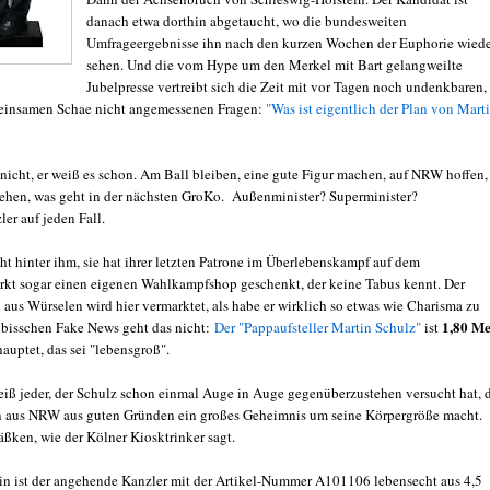
danach etwa dorthin abgetaucht, wo die bundesweiten
Umfrageergebnisse ihn nach den kurzen Wochen der Euphorie wied
sehen. Und die vom Hype um den Merkel mit Bart gelangweilte
Jubelpresse vertreibt sich die Zeit mit vor Tagen noch undenkbaren,
meinsamen Schae nicht angemessenen Fragen:
"Was ist eigentlich der Plan von Mart
nicht, er weiß es schon. Am Ball bleiben, eine gute Figur machen, auf NRW hoffen,
ehen, was geht in der nächsten GroKo. Außenminister? Superminister?
er auf jeden Fall.
eht hinter ihm, sie hat ihrer letzten Patrone im Überlebenskampf auf dem
t sogar einen eigenen Wahlkampfshop geschenkt, der keine Tabus kennt. Der
us Würselen wird hier vermarktet, als habe er wirklich so etwas wie Charisma zu
1,80 Me
 bisschen Fake News geht das nicht:
Der "Pappaufsteller Martin Schulz"
ist
auptet, das sei "lebensgroß".
eiß jeder, der Schulz schon einmal Auge in Auge gegenüberzustehen versucht hat, 
 aus NRW aus guten Gründen ein großes Geheimnis um seine Körpergröße macht.
äßken, wie der Kölner Kiosktrinker sagt.
n ist der angehende Kanzler mit der Artikel-Nummer A101106 lebensecht aus 4,5