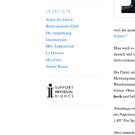
LESELISTE
Achse des Guten
Beim nächsten Geld
weil der ge
Die Anmerkung
Schulz?"
Geiernotizen
HFC-Fußballwelt
Man weiß es 
Le Penseur
danach mal s
MeyView
Gottvizekanzl
Zettels Raum
Die Partei st
Meinungsmark
Wundermann a
bieten. Ohne
hoch
und beh
Allerdings w
der Napoleon
1,80? Ein Sp
Aber immerhi