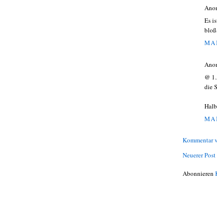
Ano
Es i
bloß
MAI
Ano
@ 1.
die 
Halb
MAI
Kommentar v
Neuerer Post
Abonnieren