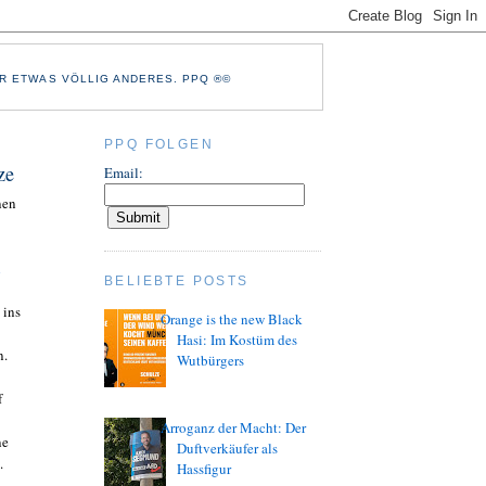
R ETWAS VÖLLIG ANDERES. PPQ ®©
PPQ FOLGEN
ze
Email:
nen
h
BELIEBTE POSTS
 ins
Orange is the new Black
Hasi: Im Kostüm des
n.
Wutbürgers
f
Arroganz der Macht: Der
ne
Duftverkäufer als
.
Hassfigur