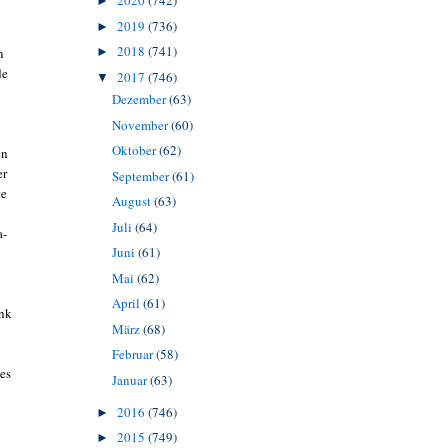
2020
(742)
►
2019
(736)
►
2018
(741)
►
n
de
2017
(746)
▼
Dezember
(63)
November
(60)
Oktober
(62)
en
er
September
(61)
te
August
(63)
Juli
(64)
a-
Juni
(61)
Mai
(62)
April
(61)
enk
März
(68)
Februar
(58)
es
Januar
(63)
2016
(746)
►
2015
(749)
►