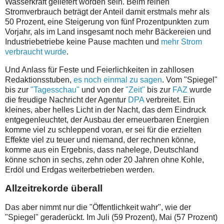
Wasserkraft geliefert worden sein. Beim reinen
Stromverbrauch beträgt der Anteil damit erstmals mehr als
50 Prozent, eine Steigerung von fünf Prozentpunkten zum
Vorjahr, als im Land insgesamt noch mehr Bäckereien und
Industriebetriebe keine Pause machten und
mehr Strom
verbraucht wurde
.
Und Anlass für Feste und Feierlichkeiten in zahllosen
Redaktionsstuben,
es noch einmal zu sagen
. Vom "Spiegel"
bis zur
"Tagesschau"
und von der
"Zeit"
bis zur
FAZ
wurde
die freudige Nachricht der Agentur
DPA
verbreitet. Ein
kleines, aber helles Licht in der Nacht, das dem Eindruck
entgegenleuchtet, der Ausbau der erneuerbaren Energien
komme viel zu schleppend voran, er sei für die erzielten
Effekte viel zu teuer und niemand, der rechnen könne,
komme aus ein Ergebnis, dass nahelege, Deutschland
könne schon in sechs, zehn oder 20 Jahren ohne Kohle,
Erdöl und Erdgas weiterbetrieben werden.
Allzeitrekorde überall
Das aber nimmt nur die "Öffentlichkeit wahr", wie der
"Spiegel" geraderückt. Im Juli (59 Prozent), Mai (57 Prozent)