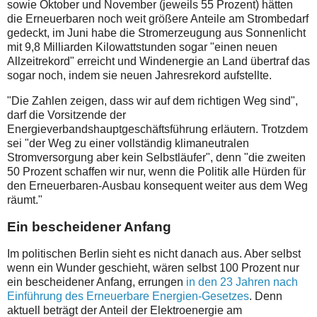
sowie Oktober und November (jeweils 55 Prozent) hätten
die Erneuerbaren noch weit größere Anteile am Strombedarf
gedeckt, im Juni habe die Stromerzeugung aus Sonnenlicht
mit 9,8 Milliarden Kilowattstunden sogar "einen neuen
Allzeitrekord" erreicht und Windenergie an Land übertraf das
sogar noch, indem sie neuen Jahresrekord aufstellte.
"Die Zahlen zeigen, dass wir auf dem richtigen Weg sind",
darf die Vorsitzende der
Energieverbandshauptgeschäftsführung erläutern. Trotzdem
sei "der Weg zu einer vollständig klimaneutralen
Stromversorgung aber kein Selbstläufer", denn "die zweiten
50 Prozent schaffen wir nur, wenn die Politik alle Hürden für
den Erneuerbaren-Ausbau konsequent weiter aus dem Weg
räumt."
Ein bescheidener Anfang
Im politischen Berlin sieht es nicht danach aus. Aber selbst
wenn ein Wunder geschieht, wären selbst 100 Prozent nur
ein bescheidener Anfang, errungen
in den 23 Jahren nach
Einführung des Erneuerbare Energien-Gesetzes
. Denn
aktuell beträgt der Anteil der Elektroenergie am