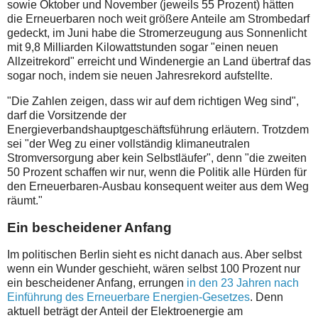
sowie Oktober und November (jeweils 55 Prozent) hätten
die Erneuerbaren noch weit größere Anteile am Strombedarf
gedeckt, im Juni habe die Stromerzeugung aus Sonnenlicht
mit 9,8 Milliarden Kilowattstunden sogar "einen neuen
Allzeitrekord" erreicht und Windenergie an Land übertraf das
sogar noch, indem sie neuen Jahresrekord aufstellte.
"Die Zahlen zeigen, dass wir auf dem richtigen Weg sind",
darf die Vorsitzende der
Energieverbandshauptgeschäftsführung erläutern. Trotzdem
sei "der Weg zu einer vollständig klimaneutralen
Stromversorgung aber kein Selbstläufer", denn "die zweiten
50 Prozent schaffen wir nur, wenn die Politik alle Hürden für
den Erneuerbaren-Ausbau konsequent weiter aus dem Weg
räumt."
Ein bescheidener Anfang
Im politischen Berlin sieht es nicht danach aus. Aber selbst
wenn ein Wunder geschieht, wären selbst 100 Prozent nur
ein bescheidener Anfang, errungen
in den 23 Jahren nach
Einführung des Erneuerbare Energien-Gesetzes
. Denn
aktuell beträgt der Anteil der Elektroenergie am