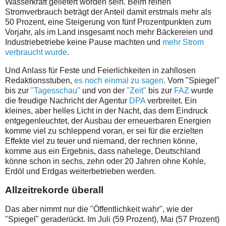
Wasserkraft geliefert worden sein. Beim reinen
Stromverbrauch beträgt der Anteil damit erstmals mehr als
50 Prozent, eine Steigerung von fünf Prozentpunkten zum
Vorjahr, als im Land insgesamt noch mehr Bäckereien und
Industriebetriebe keine Pause machten und
mehr Strom
verbraucht wurde
.
Und Anlass für Feste und Feierlichkeiten in zahllosen
Redaktionsstuben,
es noch einmal zu sagen
. Vom "Spiegel"
bis zur
"Tagesschau"
und von der
"Zeit"
bis zur
FAZ
wurde
die freudige Nachricht der Agentur
DPA
verbreitet. Ein
kleines, aber helles Licht in der Nacht, das dem Eindruck
entgegenleuchtet, der Ausbau der erneuerbaren Energien
komme viel zu schleppend voran, er sei für die erzielten
Effekte viel zu teuer und niemand, der rechnen könne,
komme aus ein Ergebnis, dass nahelege, Deutschland
könne schon in sechs, zehn oder 20 Jahren ohne Kohle,
Erdöl und Erdgas weiterbetrieben werden.
Allzeitrekorde überall
Das aber nimmt nur die "Öffentlichkeit wahr", wie der
"Spiegel" geraderückt. Im Juli (59 Prozent), Mai (57 Prozent)