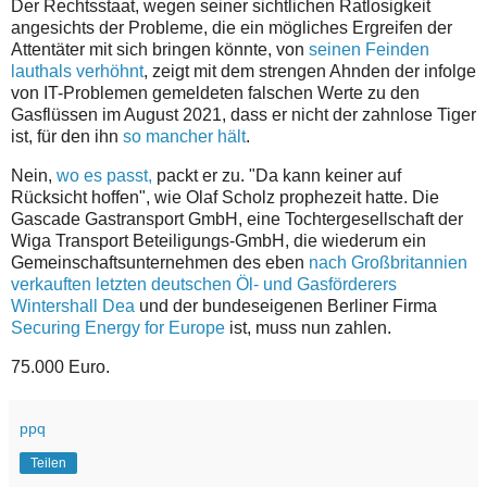
Der Rechtsstaat, wegen seiner sichtlichen Ratlosigkeit
angesichts der Probleme, die ein mögliches Ergreifen der
Attentäter mit sich bringen könnte, von
seinen Feinden
lauthals verhöhnt
, zeigt mit dem strengen Ahnden der infolge
von IT-Problemen gemeldeten falschen Werte zu den
Gasflüssen im August 2021, dass er nicht der zahnlose Tiger
ist, für den ihn
so mancher hält
.
Nein,
wo es passt,
packt er zu. "Da kann keiner auf
Rücksicht hoffen", wie Olaf Scholz prophezeit hatte.
Die
Gascade Gastransport GmbH, eine Tochtergesellschaft der
Wiga Transport Beteiligungs-GmbH, die wiederum ein
Gemeinschaftsunternehmen des eben
nach Großbritannien
verkauften letzten deutschen Öl- und Gasförderers
Wintershall Dea
und der bundeseigenen Berliner Firma
Securing Energy for Europe
ist, muss nun zahlen.
75.000 Euro.
ppq
Teilen