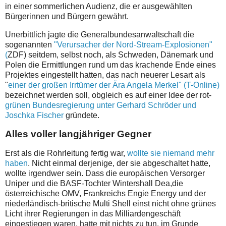
in einer sommerlichen Audienz, die er ausgewählten
Bürgerinnen und Bürgern gewährt.
Unerbittlich jagte die Generalbundesanwaltschaft die
sogenannten
"Verursacher der Nord-Stream-Explosionen"
(
ZDF) seitdem, selbst noch, als Schweden, Dänemark und
Polen die Ermittlungen rund um das krachende Ende eines
Projektes eingestellt hatten, das nach neuerer Lesart als
"
einer der großen Irrtümer der Ära Angela Merkel" (T-Online)
bezeichnet werden soll, obgleich es auf einer Idee der rot-
grünen Bundesregierung unter Gerhard Schröder und
Joschka Fischer
gründete.
Alles voller langjähriger Gegner
Erst als die Rohrleitung fertig war,
wollte sie niemand mehr
haben
. Nicht einmal derjenige, der sie abgeschaltet hatte,
wollte irgendwer sein. Dass die europäischen Versorger
Uniper und die BASF-Tochter Wintershall Dea,die
österreichische OMV, Frankreichs Engie Energy und der
niederländisch-britische Multi Shell einst nicht ohne grünes
Licht ihrer Regierungen in das Milliardengeschäft
eingestiegen waren, hatte mit nichts zu tun, im Grunde