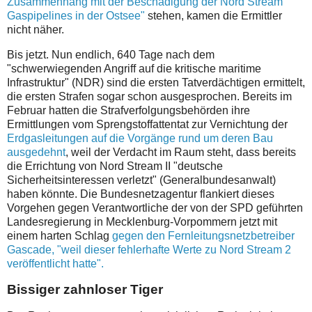
Zusammenhang mit der Beschädigung der Nord Stream
Gaspipelines in der Ostsee"
stehen, kamen die Ermittler
nicht näher.
Bis jetzt. Nun endlich, 640 Tage nach dem
"
schwerwiegenden Angriff auf die kritische maritime
Infrastruktur" (NDR) sind die ersten Tatverdächtigen ermittelt,
die ersten Strafen sogar schon ausgesprochen. Bereits im
Februar hatten die Strafverfolgungsbehörden ihre
Ermittlungen vom Sprengstoffattentat zur Vernichtung der
Erdgasleitungen auf die Vorgänge rund um deren Bau
ausgedehnt
, weil der Verdacht im Raum steht, dass bereits
die Errichtung von Nord Stream II "
deutsche
Sicherheitsinteressen verletzt" (Generalbundesanwalt)
haben könnte. Die Bundesnetzagentur flankiert dieses
Vorgehen gegen Verantwortliche der von der SPD geführten
Landesregierung in Mecklenburg-Vorpommern jetzt mit
einem harten Schlag
gegen den Fernleitungsnetzbetreiber
Gascade, "weil dieser fehlerhafte Werte zu Nord Stream 2
veröffentlicht hatte".
Bissiger zahnloser Tiger