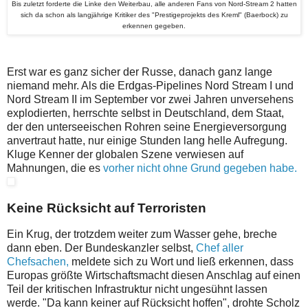
Bis zuletzt forderte die Linke den Weiterbau, alle anderen Fans von Nord-Stream 2 hatten
sich da schon als langjährige Kritiker des "Prestigeprojekts des Kreml" (Baerbock) zu
erkennen gegeben.
Erst war es ganz sicher der Russe, danach ganz lange
niemand mehr. Als die Erdgas-Pipelines Nord Stream I und
Nord Stream II im September vor zwei Jahren unversehens
explodierten, herrschte selbst in Deutschland, dem Staat,
der den unterseeischen Rohren seine Energieversorgung
anvertraut hatte, nur einige Stunden lang helle Aufregung.
Kluge Kenner der globalen Szene verwiesen auf
Mahnungen, die es
vorher nicht ohne Grund gegeben habe.
Keine Rücksicht auf Terroristen
Ein Krug, der trotzdem weiter zum Wasser gehe, breche
dann eben. Der Bundeskanzler selbst,
Chef aller
Chefsachen,
meldete sich zu Wort und ließ erkennen, dass
Europas größte Wirtschaftsmacht diesen Anschlag auf einen
Teil der kritischen Infrastruktur nicht ungesühnt lassen
werde. "Da kann keiner auf Rücksicht hoffen", drohte Scholz