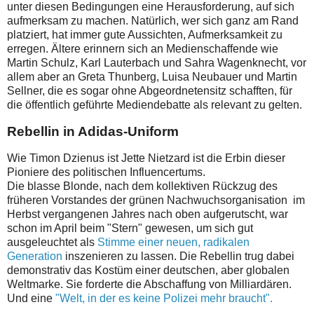
unter diesen Bedingungen eine Herausforderung, auf sich
aufmerksam zu machen. Natürlich, wer sich ganz am Rand
platziert, hat immer gute Aussichten, Aufmerksamkeit zu
erregen. Ältere erinnern sich an Medienschaffende wie
Martin Schulz, Karl Lauterbach und Sahra Wagenknecht, vor
allem aber an Greta Thunberg, Luisa Neubauer und Martin
Sellner, die es sogar ohne Abgeordnetensitz schafften, für
die öffentlich geführte Mediendebatte als relevant zu gelten.
Rebellin in Adidas-Uniform
Wie Timon Dzienus ist Jette Nietzard ist die Erbin dieser
Pioniere des politischen Influencertums.
Die blasse Blonde, nach dem kollektiven Rückzug des
früheren Vorstandes der grünen Nachwuchsorganisation im
Herbst vergangenen Jahres nach oben aufgerutscht, war
schon im April beim "Stern" gewesen, um sich gut
ausgeleuchtet als
Stimme einer neuen, radikalen
Generation
inszenieren zu lassen. Die Rebellin trug dabei
demonstrativ das Kostüm einer deutschen, aber globalen
Weltmarke. Sie forderte die Abschaffung von Milliardären.
Und eine
"Welt, in der es keine Polizei mehr braucht".