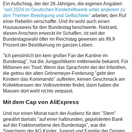
Ein Aufschlag, der der 26-Jährigen, die eigenen Angaben
"seit 2024 im Deutschen Kinderhilfswerk unter anderem zu
den Themen Beteiligung und Geflüchtete"
arbeitet, den Ruf
einer Rebellin verschaffte. Und ihr wohl auch einen
Hausausweis für den Bundestag beschwerte. Nietzard,
diesen Anschein erweckt ihr Schaffen, ist seit der
Bundestagswahl öfter im Reichstag gewesen als 99,9
Prozent der Bevölkerung im ganzen Leben.
"Ich persönlich bin kein großer Fan der Kantine im
Bundestag", hat die Jungpolitikerin mittlerweile bekannt. Für
Millionen ein Trost: Wenn das Sprachrohr der der Infantilen,
die getreu der alten Grönemeyer-Forderung "gebt den
Kindern das Kommando" auftreten, keinen Geschmack am
Kollektivessen der Volksvertreter findet, dann haben die
Massen dort wohl nichts verpasst.
Mit dem Cap von AliExpress
Und nur einen Monat nach der Audienz für den "Stern"
gewährt damals "auf einer halbrunden, gepolsterten Bank
auf der Fraktionsebene des Bundestags", war die
Sprecherin der AG Kinder, Jugend und Familie der Grünen