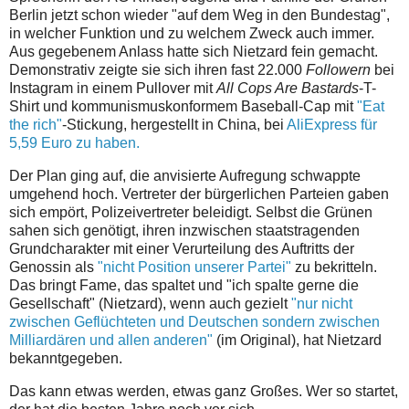
Berlin jetzt schon wieder "auf dem Weg in den Bundestag",
in welcher Funktion und zu welchem Zweck auch immer.
Aus gegebenem Anlass hatte sich Nietzard fein gemacht.
Demonstrativ zeigte sie sich ihren fast 22.000
Followern
bei
Instagram in einem Pullover mit
All Cops Are Bastards
-T-
Shirt und kommunismuskonformem Baseball-Cap mit
"Eat
the rich"
-Stickung, hergestellt in China, bei
AliExpress für
5,59 Euro zu haben.
Der Plan ging auf, die anvisierte Aufregung schwappte
umgehend hoch. Vertreter der bürgerlichen Parteien gaben
sich empört, Polizeivertreter beleidigt. Selbst die Grünen
sahen sich genötigt, ihren inzwischen staatstragenden
Grundcharakter mit einer Verurteilung des Auftritts der
Genossin als
"nicht Position unserer Partei"
zu bekritteln.
Das bringt Fame, das spaltet
und "ich spalte gerne die
Gesellschaft" (Nietzard), wenn auch gezielt
"nur nicht
zwischen Geflüchteten und Deutschen sondern zwischen
Milliardären und allen anderen"
(im Original), hat Nietzard
bekanntgegeben.
Das kann etwas werden, etwas ganz Großes. Wer so startet,