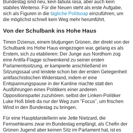
Bundestag sind neu, kein
tabula rasa
, aber auch kein
stabiles Weiterso. Für die Neuen steht als erste Aufgabe,
sich als Figuren in die
tägliche Politsoap
einzuführen, um
die möglichst schnell kein Weg mehr herumführt.
Von der Schulbank ins Hohe Haus
Timon Dzienus, einem blutjungen Grünen, der direkt von der
Schulbank ins Hohe Haus eingezogen war, gelang es als
Erstem, sich zu etablieren: Der Junge aus Nordhorn zog
eine Antifa-Flagge schwenkend zu seiner ersten
Parlamentssitzung, er kampierte anschließend im
Sitzungssaal und leistete schon bei der ersten Gelegenheit
antifaschistischen Widerstand, indem er eine
Entspannungspause in der Kantine machte statt den
Ausführungen eines Politikers einer anderen
Oppositionspartei zuzuhören. selbst der Linken-Politiker
Luke Hoß blieb da nur der Weg zum "Focus", um frischen
Wind in den Bundestag zu bringen.
Für eine Hauptdarstellerin wie Jette Nietzard, die
Fernsehteams zwar im Bundestag empfängt, als Chefin der
Grünen Jugend aber keinen Sitz im Parlament hat, ist es