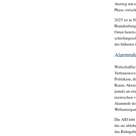
Anstieg um ei
Phase zwisch
2025 ist in 
Brandenburg 
Osten bereits
schiefangesc
der früheren
Alarmrufe
Wirtschaftli
Vertrauensve
Politikern, 
Raum. Aktuell
jemals an ei
inzwischen v
Alarmrufe de
Weltuntergan
Die AfD lebt
die sie able
das Ruhrgebie