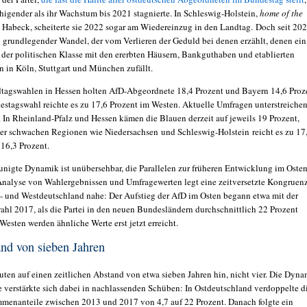
igender als ihr Wachstum bis 2021 stagnierte. In Schleswig-Holstein,
home of the
Habeck, scheiterte sie 2022 sogar am Wiedereinzug in den Landtag. Doch seit 20
in grundlegender Wandel, der vom Verlieren der Geduld bei denen erzählt, denen ein
der politischen Klasse mit den ererbten Häusern, Bankguthaben und etablierten
 in Köln, Stuttgart und München zufällt.
tagswahlen in Hessen holten AfD-Abgeordnete 18,4 Prozent und Bayern 14,6 Proz
estagswahl reichte es zu 17,6 Prozent im Westen. Aktuelle Umfragen unterstreiche
. In Rheinland-Pfalz und Hessen kämen die Blauen derzeit auf jeweils 19 Prozent,
sher schwachen Regionen wie Niedersachsen und Schleswig-Holstein reicht es zu 17
16,3 Prozent.
unigte Dynamik ist unübersehbar, die Parallelen zur früheren Entwicklung im Oste
Analyse von Wahlergebnissen und Umfragewerten legt eine zeitversetzte Kongruen
- und Westdeutschland nahe: Der Aufstieg der AfD im Osten begann etwa mit der
hl 2017, als die Partei in den neuen Bundesländern durchschnittlich 22 Prozent
 Westen werden ähnliche Werte erst jetzt erreicht.
and von sieben Jahren
uten auf einen zeitlichen Abstand von etwa sieben Jahren hin, nicht vier. Die Dyn
 verstärkte sich dabei in nachlassenden Schüben: In Ostdeutschland verdoppelte d
mmenanteile zwischen 2013 und 2017 von 4,7 auf 22 Prozent. Danach folgte ein