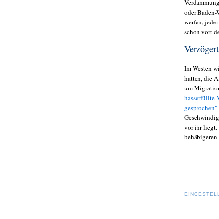
Verdammung z
oder Baden-W
werfen, jede
schon vort d
Verzögert
Im Westen wir
hatten, die A
um Migration
hasserfüllt
gesprochen"
Geschwindigk
vor ihr liegt.
behäbigeren 
EINGESTEL