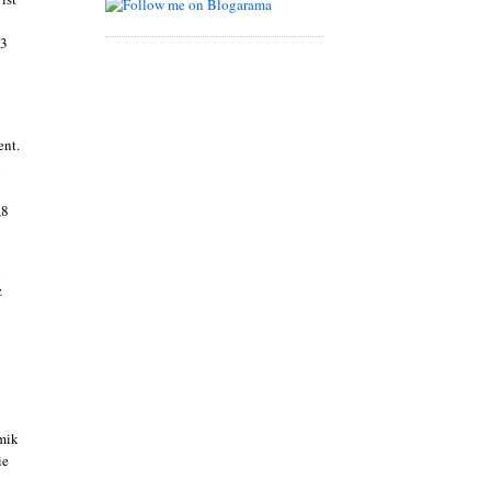
23
ent.
n
,8
n
z
amik
ie