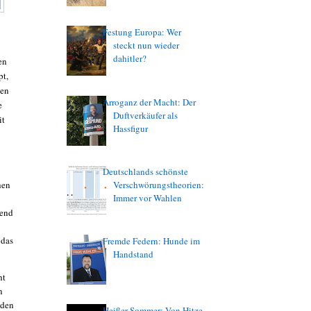
Festung Europa: Wer
steckt nun wieder
dahitler?
en
pt,
den
Arroganz der Macht: Der
e
Duftverkäufer als
it
Hassfigur
Deutschlands schönste
Verschwörungstheorien:
hen
Immer vor Wahlen
hend
 das
Fremde Federn: Hunde im
Handstand
ht
n
 den
Heißer Sommer: Von Hitze