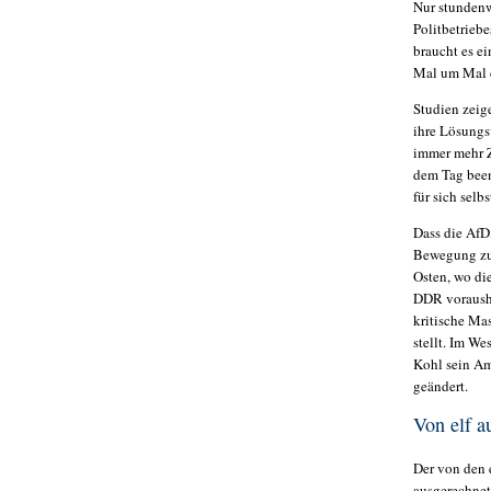
Nur stundenwe
Politbetriebe
braucht es e
Mal um Mal 
Studien zeig
ihre Lösungs
immer mehr Z
dem Tag been
für sich selb
Dass die AfD,
Bewegung zu 
Osten, wo di
DDR vorausha
kritische Mas
stellt. Im We
Kohl sein Am
geändert.
Von elf a
Der von den 
ausgerechnet 