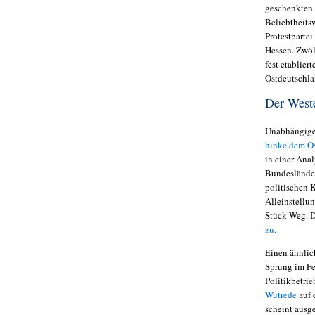
geschenkten V
Beliebtheits
Protestparte
Hessen. Zwöl
fest etablie
Ostdeutschla
Der Weste
Unabhängige 
hinke dem Os
in einer Anal
Bundesländer
politischen K
Alleinstellun
Stück Weg. D
zu.
Einen ähnlich
Sprung im Fe
Politikbetri
Wutrede
auf 
scheint ausg