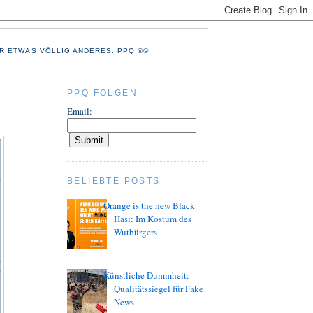
R ETWAS VÖLLIG ANDERES. PPQ ®©
PPQ FOLGEN
Email:
BELIEBTE POSTS
Orange is the new Black
Hasi: Im Kostüm des
Wutbürgers
Künstliche Dummheit:
Qualitätssiegel für Fake
News