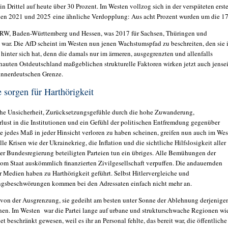
n Drittel auf heute über 30 Prozent. Im Westen vollzog sich in der verspäteten erst
en 2021 und 2025 eine ähnliche Verdopplung: Aus acht Prozent wurden um die 1
NRW, Baden-Württemberg und Hessen, was 2017 für Sachsen, Thüringen und
war. Die AfD scheint im Westen nun jenen Wachstumspfad zu beschreiten, den sie 
 hinter sich hat, denn die damals nur im ärmeren, ausgegrenzten und allenfalls
hauten Ostdeutschland maßgeblichen strukturelle Faktoren wirken jetzt auch jensei
 innerdeutschen Grenze.
 sorgen für Harthörigkeit
che Unsicherheit, Zurücksetzungsgefühle durch die hohe Zuwanderung,
rlust in die Institutionen und ein Gefühl der politischen Entfremdung gegenüber
die jedes Maß in jeder Hinsicht verloren zu haben scheinen, greifen nun auch im We
e Krisen wie der Ukrainekrieg, die Inflation und die sichtliche Hilfslosigkeit aller
ner Bundesregierung beteiligten Parteien tun ein übriges. Alle Bemühungen der
om Staat auskömmlich finanzierten Zivilgesellschaft verpuffen. Die andauernden
r Medien haben zu Harthörigkeit geführt. Selbst Hitlervergleiche und
gsbeschwörungen kommen bei den Adressaten einfach nicht mehr an.
 von der Ausgrenzung, sie gedeiht am besten unter Sonne der Ablehnung derjenige
hnen. Im Westen war die Partei lange auf urbane und strukturschwache Regionen wi
t beschränkt gewesen, weil es ihr an Personal fehlte, das bereit war, die öffentliche