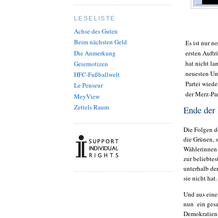
LESELISTE
Achse des Guten
Beim nächsten Geld
Es ist nur n
Die Anmerkung
ersten Auftr
hat nicht la
Geiernotizen
neuesten Umf
HFC-Fußballwelt
Partei wied
Le Penseur
der Merz-Par
MeyView
Zettels Raum
Ende der
Die Folgen d
die Grünen, 
Wählerinnen 
zur beliebte
unterhalb de
sie nicht hat
Und aus eine
nun ein gesa
Demokratien 