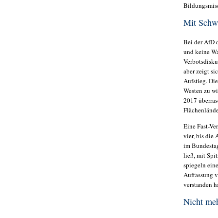
Bildungsmise
Mit Schw
Bei der AfD 
und keine Wa
Verbotsdiskus
aber zeigt s
Aufstieg. Die
Westen zu wi
2017 überras
Flächenlände
Eine Fast-Ve
vier, bis die
im Bundestag
ließ, mit Sp
spiegeln ein
Auffassung vo
verstanden h
Nicht meh