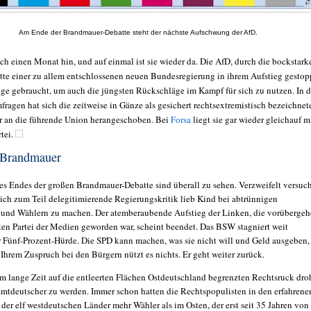
Am Ende der Brandmauer-Debatte steht der nächste Aufschwung der AfD.
och einen Monat hin, und auf einmal ist sie wieder da. Die AfD, durch die bockstark
itte einer zu allem entschlossenen neuen Bundesregierung in ihrem Aufstieg gestop
nge gebraucht, um auch die jüngsten Rückschläge im Kampf für sich zu nutzen. In 
ragen hat sich die zeitweise in Gänze als gesichert rechtsextremistisch bezeichnet
er an die führende Union herangeschoben. Bei
Forsa
liegt sie gar wieder gleichauf m
tei.
 Brandmauer
es Endes der großen Brandmauer-Debatte sind überall zu sehen. Verzweifelt versuc
sich zum Teil delegitimierende Regierungskritik lieb Kind bei abtrünnigen
und Wählern zu machen. Der atemberaubende Aufstieg der Linken, die vorüberge
sten Partei der Medien geworden war, scheint beendet. Das BSW stagniert weit
r Fünf-Prozent-Hürde. Die SPD kann machen, was sie nicht will und Geld ausgeben,
. Ihrem Zuspruch bei den Bürgern nützt es nichts. Er geht weiter zurück.
m lange Zeit auf die entleerten Flächen Ostdeutschland begrenzten Rechtsruck dro
mtdeutscher zu werden. Immer schon hatten die Rechtspopulisten in den erfahrene
der elf westdeutschen Länder mehr Wähler als im Osten, der erst seit 35 Jahren von