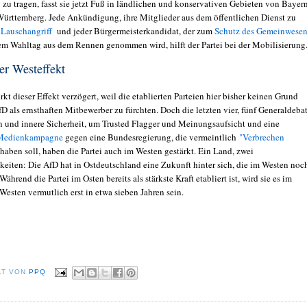
u tragen, fasst sie jetzt Fuß in ländlichen und konservativen Gebieten von Bayer
ürttemberg. Jede Ankündigung, ihre Mitglieder aus dem öffentlichen Dienst zu
r
Lauschangriff
und jeder Bürgermeisterkandidat, der zum
Schutz des Gemeinwesen
em Wahltag aus dem Rennen genommen wird, hilft der Partei bei der Mobilisierung
er Westeffekt
kt dieser Effekt verzögert, weil die etablierten Parteien hier bisher keinen Grund
fD als ernsthaften Mitbewerber zu fürchten. Doch die letzten vier, fünf Generaldeba
 und innere Sicherheit, um Trusted Flagger und Meinungsaufsicht und eine
e Medienkampagne
gegen eine Bundesregierung, die vermeintlich
"Verbrechen
haben soll, haben die Partei auch im Westen gestärkt. Ein Land, zwei
eiten: Die AfD hat in Ostdeutschland eine Zukunft hinter sich, die im Westen noc
 Während die Partei im Osten bereits als stärkste Kraft etabliert ist, wird sie es im
Westen vermutlich erst in etwa sieben Jahren sein.
LT VON
PPQ