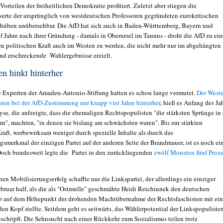
orteilen der freiheitlichen Demokratie profitiert. Zuletzt aber stiegen die
werte der ursprünglich von westdeutschen Professoren gegründeten eurokritischen
i hüben unübersehbar. Die AfD hat sich auch in Baden-Württemberg, Bayern und
f Jahre nach ihrer Gründung - damals in Oberursel im Taunus - droht die AfD zu ein
rten politischen Kraft auch im Westen zu werden, die nicht mehr nur im abgehängten
nd erschreckende Wahlergebnisse erzielt.
n hinkt hinterher
Experten der Amadeu-Antonio-Stiftung hatten es schon lange vermutet.
Der West
ten bei der AfD-Zustimmung nur knapp vier Jahre hinterher
, hieß es Anfang des Ja
yse, die aufzeigte, dass die ehemaligen Rechtspopulisten "die stärksten Sprünge in
n", machten, "in denen sie bislang am schwächsten waren". Bis zur stärkten
raft, werbewirksam weniger durch spezielle Inhalte als durch das
gsmerkmal der einzigen Partei auf der anderen Seite der Brandmauer, ist es noch ei
och bundesweit legte die Partei in den zurückliegenden
zwölf Monaten fünf Proz
en Mobilisierungserfolg schaffte nur die Linkspartei, der allerdings ein einziger
bruar half, als die als "Ostmulle" geschmähte Heidi Reichinnek den deutschen
eb auf dem Höhepunkt der drohenden Machtübernahme der Rechtsfaschisten mit ein
den Kopf stellte. Seitdem geht es seitwärts, das Wählerpotential der Linkspopuliste
eschöpft. Die Sehnsucht nach einer Rückkehr zum Sozialismus teilen trotz