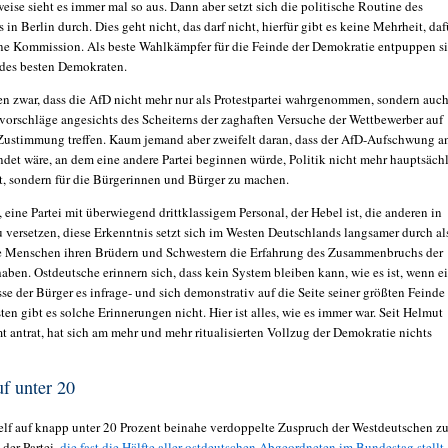
ise sieht es immer mal so aus. Dann aber setzt sich die politische Routine des
s in Berlin durch. Dies geht nicht, das darf nicht, hierfür gibt es keine Mehrheit, daf
ine Kommission. Als beste Wahlkämpfer für die Feinde der Demokratie entpuppen s
des besten Demokraten.
en zwar, dass die AfD nicht mehr nur als Protestpartei wahrgenommen, sondern auc
vorschläge angesichts des Scheiterns der zaghaften Versuche der Wettbewerber auf
ustimmung treffen. Kaum jemand aber zweifelt daran, dass der AfD-Aufschwung a
det wäre, an dem eine andere Partei beginnen würde, Politik nicht mehr hauptsäch
st, sondern für die Bürgerinnen und Bürger zu machen.
 eine Partei mit überwiegend drittklassigem Personal, der Hebel ist, die anderen in
versetzen, diese Erkenntnis setzt sich im Westen Deutschlands langsamer durch al
e Menschen ihren Brüdern und Schwestern die Erfahrung des Zusammenbruchs der
ben. Ostdeutsche erinnern sich, dass kein System bleiben kann, wie es ist, wenn e
se der Bürger es infrage- und sich demonstrativ auf die Seite seiner größten Feinde
sten gibt es solche Erinnerungen nicht. Hier ist alles, wie es immer war. Seit Helmut
t antrat, hat sich am mehr und mehr ritualisierten Vollzug der Demokratie nichts
uf unter 20
elf auf knapp unter 20 Prozent beinahe verdoppelte Zuspruch der Westdeutschen z
der Partei,
die fast die Hälfte aller ostdeutschen Abgeordneten im Bundestag stellt
,