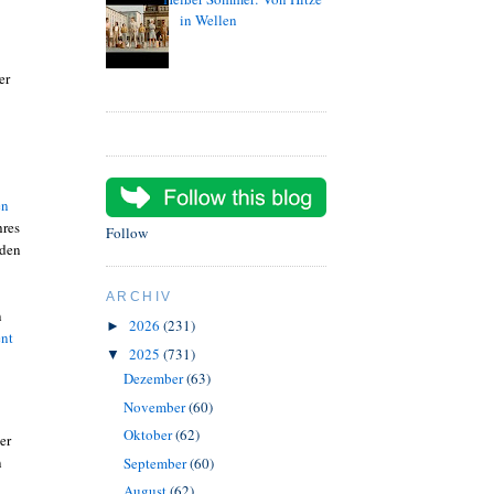
in Wellen
er
en
hres
Follow
 den
ARCHIV
n
2026
(231)
►
ent
2025
(731)
▼
Dezember
(63)
November
(60)
Oktober
(62)
er
n
September
(60)
August
(62)