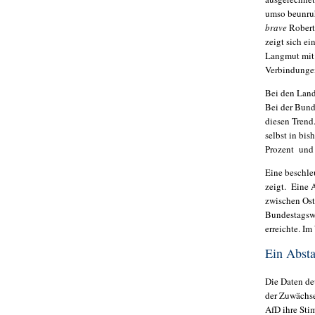
umso beunruh
brave
Robert 
zeigt sich e
Langmut mit 
Verbindungen
Bei den Land
Bei der Bund
diesen Trend
selbst in bi
Prozent und 
Eine beschle
zeigt. Eine 
zwischen Ost
Bundestagswa
erreichte. Im
Ein Abst
Die Daten de
der Zuwächse
AfD ihre Sti