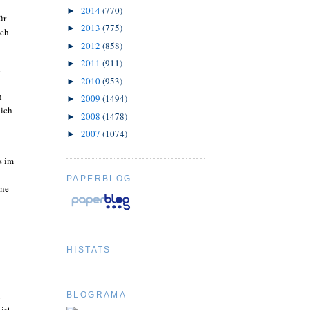
2014
(770)
►
ür
2013
(775)
►
ich
2012
(858)
►
2011
(911)
►
h
2010
(953)
►
n
2009
(1494)
►
lich
2008
(1478)
►
2007
(1074)
►
s im
PAPERBLOG
ine
HISTATS
u
BLOGRAMA
 ist