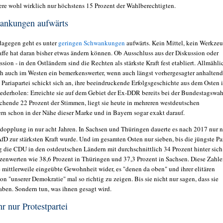
re wohl wirklich nur höchstens 15 Prozent der Wahlberechtigten.
ankungen aufwärts
dagegen geht es unter
geringen Schwankungen
aufwärts. Kein Mittel, kein Werkze
ffe hat daran bisher etwas ändern können. Ob Ausschluss aus der Diskussion oder
sion - in den Ostländern sind die Rechten als stärkste Kraft fest etabliert. Allmähli
ich auch im Westen ein bemerkenswerter, wenn auch längst vorhergesagter anhaltend
 Pariapartei schickt sich an, ihre beeindruckende Erfolgsgeschichte aus dem Osten 
ederholen: Erreichte sie auf dem Gebiet der Ex-DDR bereits bei der Bundestagswah
chende 22 Prozent der Stimmen, liegt sie heute in mehreren westdeutschen
rn schon in der Nähe dieser Marke und in Bayern sogar exakt darauf.
rdopplung in nur acht Jahren. In Sachsen und Thüringen dauerte es nach 2017 nur 
 AfD zur stärksten Kraft wurde. Und im gesamten Osten nur sieben, bis die jüngste Pa
 die CDU in den ostdeutschen Ländern mit durchschnittlich 34 Prozent hinter sich
itzenwerten wie 38,6 Prozent in Thüringen und 37,3 Prozent in Sachsen. Diese Zahl
e mittlerweile eingeübte Gewohnheit wider, es "denen da oben" und ihrer elitären
n "unserer Demokratie" mal so richtig zu zeigen. Bis sie nicht nur sagen, dass sie
aben. Sondern tun, was ihnen gesagt wird.
r nur Protestpartei