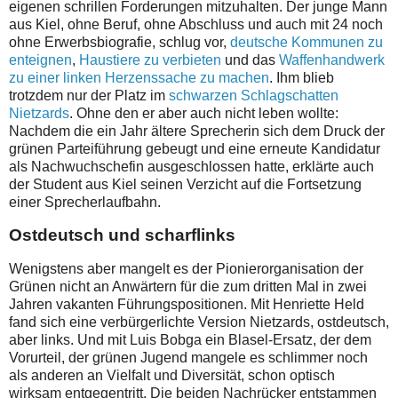
eigenen schrillen Forderungen mitzuhalten. Der junge Mann
aus Kiel, ohne Beruf, ohne Abschluss und auch mit 24 noch
ohne Erwerbsbiografie, schlug vor,
deutsche Kommunen zu
enteignen
,
Haustiere zu verbieten
und das
Waffenhandwerk
zu einer linken Herzenssache zu machen
. Ihm blieb
trotzdem nur der Platz im
schwarzen Schlagschatten
Nietzards
. Ohne den er aber auch nicht leben wollte:
Nachdem die ein Jahr ältere Sprecherin sich dem Druck der
grünen Parteiführung gebeugt und eine erneute Kandidatur
als Nachwuchschefin ausgeschlossen hatte, erklärte auch
der Student aus Kiel seinen Verzicht auf die Fortsetzung
einer Sprecherlaufbahn.
Ostdeutsch und scharflinks
Wenigstens aber mangelt es der Pionierorganisation der
Grünen nicht an Anwärtern für die zum dritten Mal in zwei
Jahren vakanten Führungspositionen. Mit Henriette Held
fand sich eine verbürgerlichte Version Nietzards, ostdeutsch,
aber links. Und mit Luis Bobga ein Blasel-Ersatz, der dem
Vorurteil, der grünen Jugend mangele es schlimmer noch
als anderen an Vielfalt und Diversität, schon optisch
wirksam entgegentritt. Die beiden Nachrücker entstammen