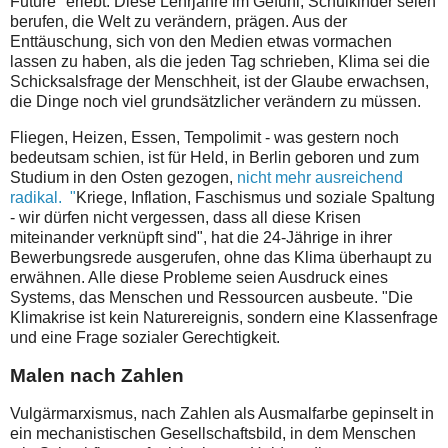
Future" erlebt. Diese Lehrjahre im Gefühl, Schulkinder seien
berufen, die Welt zu verändern, prägen. Aus der
Enttäuschung, sich von den Medien etwas vormachen
lassen zu haben, als die jeden Tag schrieben, Klima sei die
Schicksalsfrage der Menschheit, ist der Glaube erwachsen,
die Dinge noch viel grundsätzlicher verändern zu müssen.
Fliegen, Heizen, Essen, Tempolimit - was gestern noch
bedeutsam schien, ist für Held, in Berlin geboren und zum
Studium in den Osten gezogen,
nicht mehr ausreichend
radikal. "
Kriege, Inflation, Faschismus und soziale Spaltung
- wir dürfen nicht vergessen, dass all diese Krisen
miteinander verknüpft sind", hat die 24-Jährige in ihrer
Bewerbungsrede ausgerufen, ohne das Klima überhaupt zu
erwähnen. Alle diese Probleme seien Ausdruck eines
Systems, das Menschen und Ressourcen ausbeute. "Die
Klimakrise ist kein Naturereignis, sondern eine Klassenfrage
und eine Frage sozialer Gerechtigkeit.
Malen nach Zahlen
Vulgärmarxismus, nach Zahlen als Ausmalfarbe gepinselt in
ein mechanistischen Gesellschaftsbild, in dem Menschen