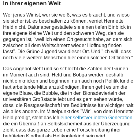
In ihrer eigenen Welt
Wer jenes Wir ist, wer sie weiß, was es braucht, und wieso
sie sicher ist, es beschaffen zu können, verriet Henriette
Held nicht. Dafür aber gestattete sie einen tiefen Einblick in
ihre eigene kleine Welt und den schweren Weg, den sie
gegangen ist, "weil ich einen Ort gesucht habe, an dem sich
zwischen all dem Weltschmerz wieder Hoffnung finden
lässt". Die Grüne Jugend war dieser Ort. Und "ich will, dass
noch viele weitere Menschen hier einen solchen Ort finden."
Das Angebot steht und so schlecht die Zahlen der Grünen
im Moment auch sind, Held und Bobga werden deshalb
nicht einknicken und beginnen, nun auch noch Politik für die
hart arbeitende Mitte anzukündigen. Ihnen geht es um die
eigene Blase, die Bubble, die in den Bionadevierteln der
universitären Großstädte lebt und es gern sehen würde,
dass die Restgesellschaft ihre Bedürfnisse für wichtiger hält
als alles andere. Im Mittelpunkt des "Wir", von dem Henriette
Held predigt, steht das Ich
einer selbstverliebten Generation
,
die ein Übermaß an Selbstsicherheit aus der Überzeugung
zieht, dass das ganze Leben eine Fortschreibung ihrer
behüteten Kindheit als Helikopterkind sein wird.