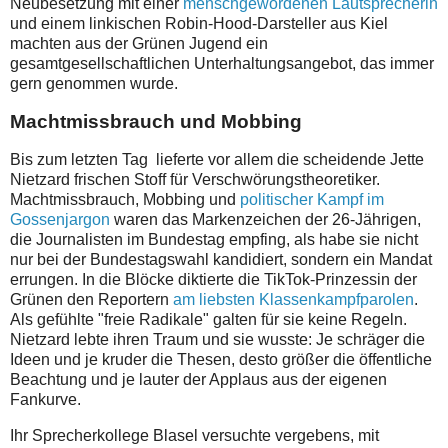
Neubesetzung mit einer
menschgewordenen Lautsprecherin
und einem linkischen Robin-Hood-Darsteller aus Kiel
machten aus der Grünen Jugend ein
gesamtgesellschaftlichen Unterhaltungsangebot, das immer
gern genommen wurde.
Machtmissbrauch und Mobbing
Bis zum letzten Tag lieferte vor allem die scheidende Jette
Nietzard frischen Stoff für Verschwörungstheoretiker.
Machtmissbrauch, Mobbing und
politischer Kampf im
Gossenjargon
waren das Markenzeichen der 26-Jährigen,
die Journalisten im Bundestag empfing, als habe sie nicht
nur bei der Bundestagswahl kandidiert, sondern ein Mandat
errungen. In die Blöcke diktierte die TikTok-Prinzessin der
Grünen den Reportern
am liebsten Klassenkampfparolen
.
Als gefühlte "freie Radikale" galten für sie keine Regeln.
Nietzard lebte ihren Traum und sie wusste: Je schräger die
Ideen und je kruder die Thesen, desto größer die öffentliche
Beachtung und je lauter der Applaus aus der eigenen
Fankurve.
Ihr Sprecherkollege Blasel versuchte vergebens, mit