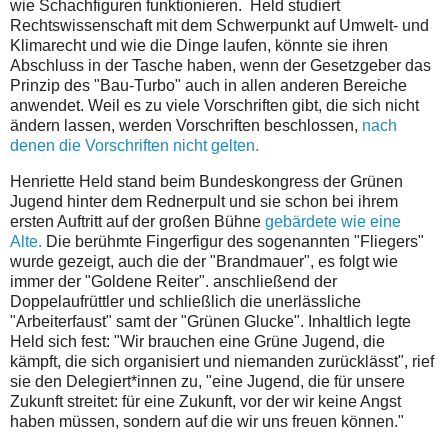
wie Schachfiguren funktionieren. Held studiert
Rechtswissenschaft mit dem Schwerpunkt auf Umwelt- und
Klimarecht und wie die Dinge laufen, könnte sie ihren
Abschluss in der Tasche haben, wenn der Gesetzgeber das
Prinzip des "Bau-Turbo" auch in allen anderen Bereiche
anwendet. Weil es zu viele Vorschriften gibt, die sich nicht
ändern lassen, werden Vorschriften beschlossen,
nach
denen die Vorschriften nicht gelten.
Henriette Held stand beim Bundeskongress der Grünen
Jugend hinter dem Rednerpult und sie schon bei ihrem
ersten Auftritt auf der großen Bühne
gebärdete wie eine
Alte.
Die berühmte Fingerfigur des sogenannten "Fliegers"
wurde gezeigt, auch die der "Brandmauer", es folgt wie
immer der "Goldene Reiter". anschließend der
Doppelaufrüttler und schließlich die unerlässliche
"Arbeiterfaust" samt der "Grünen Glucke". Inhaltlich legte
Held sich fest: "Wir brauchen eine Grüne Jugend, die
kämpft, die sich organisiert und niemanden zurücklässt", rief
sie den Delegiert*innen zu, "eine Jugend, die für unsere
Zukunft streitet: für eine Zukunft, vor der wir keine Angst
haben müssen, sondern auf die wir uns freuen können."