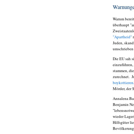
Warnunge
Warum bereit
überhaupt "a
Zweistaatenl
"Apartheid"
r
Juden, skandi
umschrieben
Die EU sah s
einzuführen,
stammen, die
zurechnet. J
boykottieren
Mörder, der 
Annalena Bae
Benjamin Net
"lebensnotwe
wieder Lager
Hilfsgüter li
Bevölkerung