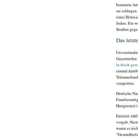
benannte Ant
sie schlugen
eines Holoca
Juden. Ein we
Straßen gege
Das letz
Unverständni
Gazastreifen
in frisch gew
einmal darüb
Trümmerlands
verspotten.
Deutsche Nac
Familienmitg
Hungersnot i
Entsetzt zäh
vorgab. Niem
waren es nic
"Gesundheits