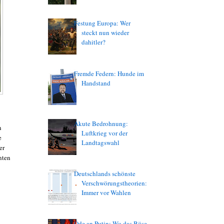
Festung Europa: Wer
steckt nun wieder
dahitler?
Fremde Federn: Hunde im
Handstand
Akute Bedrohnung:
n
Luftkrieg vor der
e
Landtagswahl
er
nten
Deutschlands schönste
Verschwörungstheorien:
Immer vor Wahlen
Ode an Putin: Wo das Böse