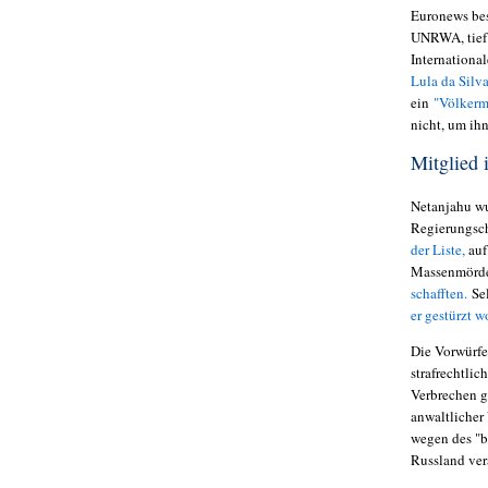
Euronews bes
UNRWA, tief 
International
Lula da Silv
ein
"Völkerm
nicht, um ih
Mitglied
Netanjahu wu
Regierungsch
der Liste,
auf
Massenmörde
schafften.
Sel
er gestürzt w
Die Vorwürfe
strafrechtlic
Verbrechen g
anwaltlicher
wegen des "b
Russland ver