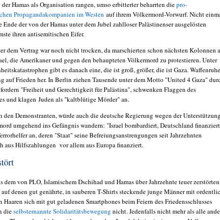
 der Hamas als Organisation rangen, umso erbitterter beharrten die
pro-
ischen Propagandakompanien im Westen
auf ihrem Völkermord-Vorwurf. Nicht einm
e Ende der von der Hamas unter dem Jubel zahlloser Palästinenser ausgelösten
ste ihren antisemitischen Eifer.
ter dem Vertrag war noch nicht trocken, da marschierten schon nächsten Kolonnen a
ael, die Amerikaner und gegen den behaupteten Völkermord zu protestieren. Unter
eitskatastrophen gibt es danach eine, die ist groß, größer, die ist Gaza. Waffenruh
g auf Frieden her. In Berlin ziehen Tausende unter dem Motto "United 4 Gaza" dur
e fordern "Freiheit und Gerechtigkeit für Palästina", schwenken Flaggen des
tes und klagen Juden als "kaltblütige Mörder" an.
h den Demonstranten, würde auch die deutsche Regierung wegen der Unterstützun
mord umgehend ins Gefängnis wandern: "Israel bombardiert, Deutschland finanziert
errorhelfer an, deren "Staat" seine Befreiungsanstrengungen seit Jahrzehnten
ch aus Hilfszahlungen vor allem aus Europa finanziert.
stört
us dem von PLO, Islamischem Dschihad und Hamas über Jahrzehnte teuer zerstörten
, auf denen gut genährte, in sauberen T-Shirts steckende junge Männer mit ordentli
n Haaren sich mit gut geladenen Smartphones beim Feiern des Friedensschlusses
n die
selbsternannte Solidaritätsbewegung
nicht. Jedenfalls nicht mehr als alle and