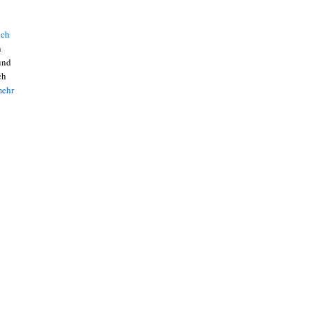
uch
n
und
ch
mehr