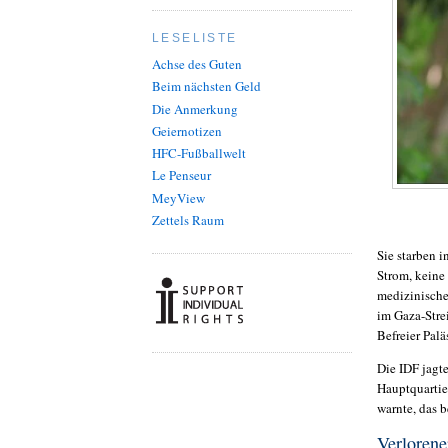
LESELISTE
Achse des Guten
Beim nächsten Geld
Die Anmerkung
Geiernotizen
HFC-Fußballwelt
Le Penseur
MeyView
Zettels Raum
Sie starben i
Strom, keine
medizinische
im Gaza-Strei
Befreier Palä
Die IDF jagte
Hauptquartie
warnte, das 
Verloren