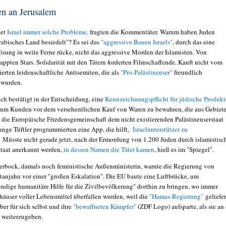
n an Jerusalem
et
Israel immer solche Probleme,
fragten die Kommentäter. Warum haben Juden
rabisches Land besiedelt"? Es sei das
"aggressive Bauen Israels"
, durch das eine
ösung in weite Ferne rücke, nicht das aggressive Morden der Islamisten. Von
appten Stars. Solidarität mit den Tätern forderten Filmschaffende. Kauft nicht vom
erten leidenschaftliche Antisemiten, die als
"Pro-Palästinenser"
freundlich
 wurden.
ich bestätigt in der Entscheidung, eine
Kennzeichnungspflicht für jüdische Produkt
 um Kunden vor dem versehentlichen Kauf von Waren zu bewahren, die aus Gebiet
 die Europäische Friedensgemeinschaft dem nicht existierenden Palästinenserstaat
unge Tüftler programmierten eine App, die hilft,
Israelunterstützer zu
.
Müsste nicht gerade jetzt, nach der Ermordung von 1.200 Juden durch islamistisc
Staat anerkannt werden,
in dessen Namen die Täter kamen
, hieß es im "Spiegel".
rbock, damals noch feministische Außenministerin, warnte die Regierung von
anjahu vor einer "großen Eskalation". Die EU baute eine Luftbrücke, um
ndige humanitäre Hilfe für die Zivilbevölkerung" dorthin zu bringen, wo immer
häuser voller Lebensmittel überfallen wurden, weil die
"Hamas-Regierung"
geliefer
eber für sich selbst und ihre
"bewaffneten Kämpfer"
(ZDF Logo) aufsparte, als sie an
 weiterzugeben.