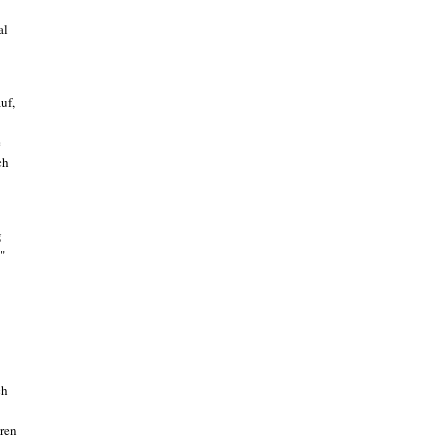
al
uf,
e
ch
g
"
ch
eren