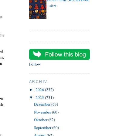
sitzt
is
die
ael
hs,
en
Follow
ARCHIV
2026
(232)
►
2025
(731)
on
▼
ch
Dezember
(63)
November
(60)
Oktober
(62)
September
(60)
u
August
(62)