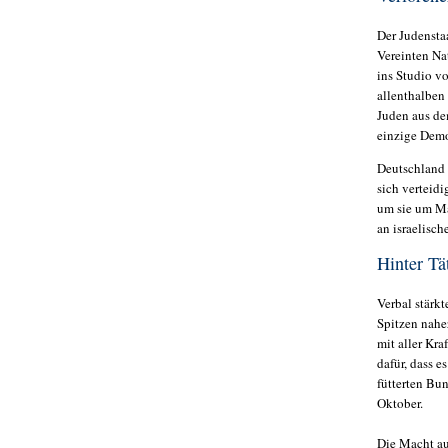
Der Judensta
Vereinten Na
ins Studio v
allenthalben
Juden aus dem
einzige Demo
Deutschland h
sich verteidi
um sie um Mä
an israelisch
Hinter T
Verbal stärk
Spitzen nahe
mit aller Kra
dafür, dass 
fütterten Bu
Oktober.
Die Macht auf