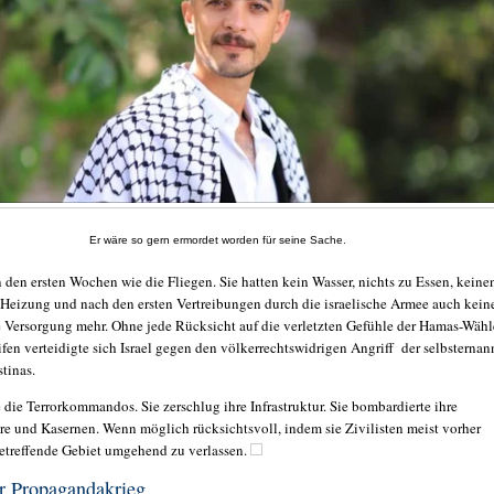
Er wäre so gern ermordet worden für seine Sache.
n den ersten Wochen wie die Fliegen. Sie hatten kein Wasser, nichts zu Essen, keine
 Heizung und nach den ersten Vertreibungen durch die israelische Armee auch kein
 Versorgung mehr. Ohne jede Rücksicht auf die verletzten Gefühle der Hamas-Wähl
fen verteidigte sich Israel gegen den völkerrechtswidrigen Angriff der selbsternan
stinas.
 die Terrorkommandos. Sie zerschlug ihre Infrastruktur. Sie bombardierte ihre
re und Kasernen. Wenn möglich rücksichtsvoll, indem sie Zivilisten meist vorher
betreffende Gebiet umgehend zu verlassen.
er Propagandakrieg