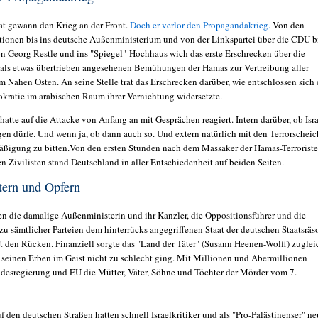
at gewann den Krieg an der Front.
Doch er verlor den Propagandakrieg.
Von den
tionen bis ins deutsche Außenministerium und von der Linkspartei über die CDU b
on Georg Restle und ins "Spiegel"-Hochhaus wich das erste Erschrecken über die
 als etwas übertrieben angesehenen Bemühungen der Hamas zur Vertreibung aller
 Nahen Osten. An seine Stelle trat das Erschrecken darüber, wie entschlossen sich 
kratie im arabischen Raum ihrer Vernichtung widersetzte.
atte auf die Attacke von Anfang an mit Gesprächen reagiert. Intern darüber, ob Isr
gen dürfe. Und wenn ja, ob dann auch so. Und extern natürlich mit den Terrorscheic
ßigung zu bitten.Von den ersten Stunden nach dem Massaker der Hamas-Terrorist
en Zivilisten stand Deutschland in aller Entschiedenheit auf beiden Seiten.
ätern und Opfern
ten die damalige Außenministerin und ihr Kanzler, die Oppositionsführer und die
zu sämtlicher Parteien dem hinterrücks angegriffenen Staat der deutschen Staatsräs
ft den Rücken. Finanziell sorgte das "Land der Täter" (Susann Heenen-Wolff) zuglei
es seinen Erben im Geist nicht zu schlecht ging. Mit Millionen und Abermillionen
ndesregierung und EU die Mütter, Väter, Söhne und Töchter der Mörder vom 7.
 den deutschen Straßen hatten schnell Israelkritiker und als "Pro-Palästinenser" ne