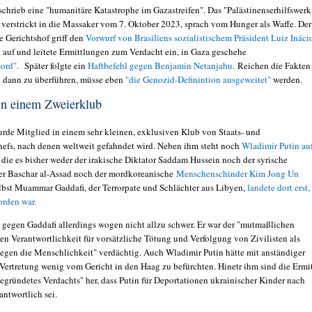
chrieb eine "humanitäre Katastrophe im Gazastreifen". Das "Palästinenserhilfswerk
verstrickt in die Massaker vom 7. Oktober 2023, sprach vom Hunger als Waffe. Der
e Gerichtshof griff den
Vorwurf von Brasiliens sozialistischem Präsident Luiz Ináci
a
auf und leitete Ermittlungen zum Verdacht ein, in Gaza geschehe
ord".
Später folgte ein
Haftbefehl gegen Benjamin Netanjahu.
Reichen die Fakten
n dann zu überführen, müsse eben
"die Genozid-Definintion ausgeweitet"
werden.
 in einem Zweierklub
rde Mitglied in einem sehr kleinen, exklusiven Klub von Staats- und
efs, nach denen weltweit gefahndet wird. Neben ihm steht noch
Wladimir Putin au
 die es bisher weder der irakische Diktator Saddam Hussein noch der syrische
r Baschar al-Assad noch der mordkoreanische
Menschenschinder Kim Jong Un
bst Muammar Gaddafi, der Terrorpate und Schlächter aus Libyen,
landete dort erst,
orden war.
 gegen Gaddafi allerdings wogen nicht allzu schwer. Er war der "mutmaßlichen
hen Verantwortlichkeit für vorsätzliche Tötung und Verfolgung von Zivilisten als
egen die Menschlichkeit" verdächtig. Auch Wladimir Putin hätte mit anständiger
 Vertretung wenig vom Gericht in den Haag zu befürchten. Hinetr ihm sind die Ermit
egründetes Verdachts" her, dass Putin für Deportationen ukrainischer Kinder nach
antwortlich sei.