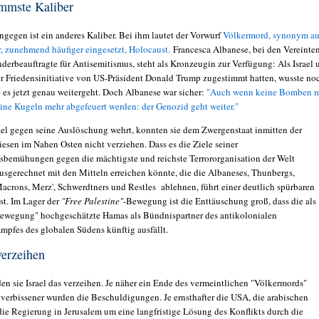
immste Kaliber
ngegen ist ein anderes Kaliber. Bei ihm lautet der Vorwurf
Völkermord, synonym a
, zunehmend häufiger eingesetzt, Holocaust.
Francesca Albanese, bei den Vereinte
derbeauftragte für Antisemitismus, steht als Kronzeugin zur Verfügung: Als Israel 
r Friedensinitiative von US-Präsident Donald Trump zugestimmt hatten, wusste no
 es jetzt genau weitergeht. Doch Albanese war sicher:
"Auch wenn keine Bomben 
eine Kugeln mehr abgefeuert werden: der Genozid geht weiter."
rael gegen seine Auslöschung wehrt, konnten sie dem Zwergenstaat inmitten der
iesen im Nahen Osten nicht verziehen. Dass es die Ziele seiner
sbemühungen gegen die mächtigste und reichste Terrororganisation der Welt
sgerechnet mit den Mitteln erreichen könnte, die die Albaneses, Thunbergs,
acrons, Merz', Schwerdtners und Restles ablehnen, führt einer deutlich spürbaren
st. Im Lager der
"Free Palestine"
-Bewegung ist die Enttäuschung groß, dass die als
ewegung" hochgeschätzte Hamas als Bündnispartner des antikolonialen
mpfes des globalen Südens künftig ausfällt.
verzeihen
en sie Israel das verzeihen. Je näher ein Ende des vermeintlichen "Völkermords"
o verbissener wurden die Beschuldigungen. Je ernsthafter die USA, die arabischen
die Regierung in Jerusalem um eine langfristige Lösung des Konflikts durch die