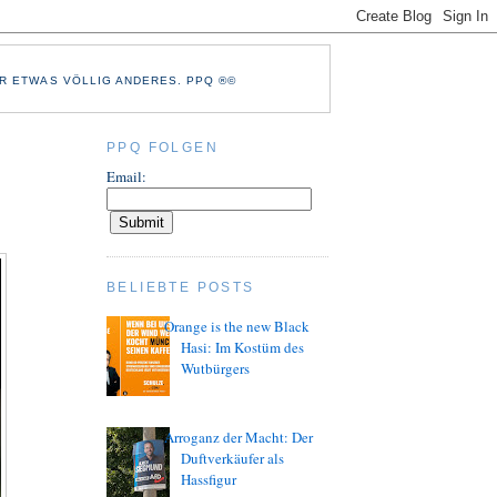
R ETWAS VÖLLIG ANDERES. PPQ ®©
PPQ FOLGEN
Email:
BELIEBTE POSTS
Orange is the new Black
Hasi: Im Kostüm des
Wutbürgers
Arroganz der Macht: Der
Duftverkäufer als
Hassfigur