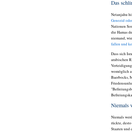
Das schl
Netanjahu hi
Genozid oder
Nationen Son
die Hamas de
niemand, wie
fallen und k
Dass sich Is
arabischen R
Verteidigung
womöglich au
Baerbocks, M
Friedensunlu
"Befreiungsb
Befreiungska
Niemals 
Niemals werd
rückte, dest
Staaten und 