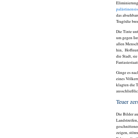
Eliminierung
palästinens
das absehbar
Tragödie brem
Die Tinte un
um gegen Isr
allen Menschh
hin, Hoffnun
die Stadt, si
Fantasiestaa
Ginge es nac
eines Völker
klagten die T
ausschließli
Teuer zer
Die Bilder a
Landstreifen
geschnittene
zeigen, störe