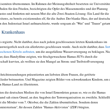
isemiten übernommen. Im Rahmen der Meinungsfreiheit besetzten sie Universitäte
 Juden für den Frieden, bezichtigten die Opfer des Massenmordes und der Planung
ustes und forderten mit neuem Mut die alte Zwei-Staaten-Lösung: Ein Land für die
iteres, zu bereits existierenden elf, für die Araber. Der blanke Hass, der auf deutsch
n den Judenstaat Israel aufmarschierte, wurde sorgsam als "Wut" und "Trauer" getar
te Krankenhaus
s regierte. Nicht darüber, dass nach jedem geschlossenen letzten Krankenhaus im
 unweigerlich noch ein allerletztes geschlossen wurde. Auch nicht darüber, dass
Ärz
aschenen Kitteln auftraten,
um die ausgefallene Wasserversorgung zu beklagen. Ni
er, dass Handyfilme zeigten, wie frischgewaschene Hamas-SUVs durch die
chaft kurvten, als wollten sie den Mangel an Strom- und Treibstoffversorgung
hrichtensendungen präsentierten am liebsten ältere Frauen, die getötete
lieder betrauerten. Und Magazine zeigten Bilder von schwerkranken Kindern, um 
n Hamas-Land zu illustrieren.
lten die deutschen Medien die von Israel Ermordeten genau so, wie es die Hamas
and sah einen Grund, an den Angaben der Terrororganisation zu zweifeln. Schließl
ht die Mörder vom 7. Oktober, die die Zahlen übermittelten. Sondern deren
ministerium", für dessen Zahlen "Hamas-Aktivisten" (ZDF) bürgten.