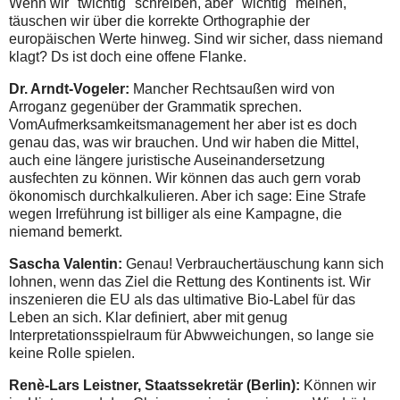
Wenn wir "twichtig" schreiben, aber "wichtig" meinen,
täuschen wir über die korrekte Orthographie der
europäischen Werte hinweg. Sind wir sicher, dass niemand
klagt? Ds ist doch eine offene Flanke.
Dr. Arndt-Vogeler:
Mancher Rechtsaußen wird von
Arroganz gegenüber der Grammatik sprechen.
VomAufmerksamkeitsmanagement her aber ist es doch
genau das, was wir brauchen. Und wir haben die Mittel,
auch eine längere juristische Auseinandersetzung
ausfechten zu können. Wir können das auch gern vorab
ökonomisch durchkalkulieren. Aber ich sage: Eine Strafe
wegen Irreführung ist billiger als eine Kampagne, die
niemand bemerkt.
Sascha Valentin:
Genau! Verbrauchertäuschung kann sich
lohnen, wenn das Ziel die Rettung des Kontinents ist. Wir
inszenieren die EU als das ultimative Bio-Label für das
Leben an sich. Klar definiert, aber mit genug
Interpretationsspielraum für Abwweichungen, so lange sie
keine Rolle spielen.
Renè-Lars Leistner, Staatssekretär (Berlin):
Können wir