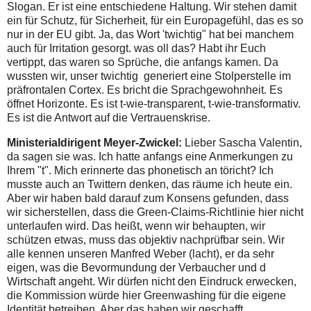
Slogan. Er ist eine entschiedene Haltung. Wir stehen damit
ein für Schutz, für Sicherheit, für ein Europagefühl, das es so
nur in der EU gibt. Ja, das Wort 'twichtig" hat bei manchem
auch für Irritation gesorgt. was oll das? Habt ihr Euch
vertippt, das waren so Sprüche, die anfangs kamen. Da
wussten wir, unser twichtig generiert eine Stolperstelle im
präfrontalen Cortex. Es bricht die Sprachgewohnheit. Es
öffnet Horizonte. Es ist t-wie-transparent, t-wie-transformativ.
Es ist die Antwort auf die Vertrauenskrise.
Ministerialdirigent Meyer-Zwickel:
Lieber Sascha Valentin,
da sagen sie was. Ich hatte anfangs eine Anmerkungen zu
Ihrem "t". Mich erinnerte das phonetisch an töricht? Ich
musste auch an Twittern denken, das räume ich heute ein.
Aber wir haben bald darauf zum Konsens gefunden, dass
wir sicherstellen, dass die Green-Claims-Richtlinie hier nicht
unterlaufen wird. Das heißt, wenn wir behaupten, wir
schützen etwas, muss das objektiv nachprüfbar sein. Wir
alle kennen unseren Manfred Weber (lacht), er da sehr
eigen, was die Bevormundung der Verbaucher und d
Wirtschaft angeht. Wir dürfen nicht den Eindruck erwecken,
die Kommission würde hier Greenwashing für die eigene
Identität betreiben. Aber das haben wir geschafft.