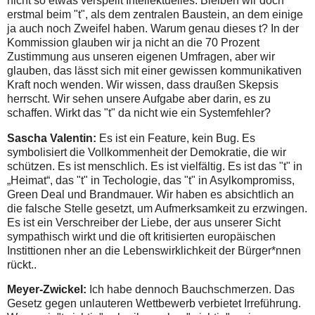
nicht so etwas verspeilt Intellektuelles. Bleiben wir doch
erstmal beim "t", als dem zentralen Baustein, an dem einige
ja auch noch Zweifel haben. Warum genau dieses t? In der
Kommission glauben wir ja nicht an die 70 Prozent
Zustimmung aus unseren eigenen Umfragen, aber wir
glauben, das lässt sich mit einer gewissen kommunikativen
Kraft noch wenden. Wir wissen, dass draußen Skepsis
herrscht. Wir sehen unsere Aufgabe aber darin, es zu
schaffen. Wirkt das "t" da nicht wie ein Systemfehler?
Sascha Valentin:
Es ist ein Feature, kein Bug. Es
symbolisiert die Vollkommenheit der Demokratie, die wir
schützen. Es ist menschlich. Es ist vielfältig. Es ist das "t" in
„Heimat“, das "t" in Techologie, das "t" in Asylkompromiss,
Green Deal und Brandmauer. Wir haben es absichtlich an
die falsche Stelle gesetzt, um Aufmerksamkeit zu erzwingen.
Es ist ein Verschreiber der Liebe, der aus unserer Sicht
sympathisch wirkt und die oft kritisierten europäischen
Instittionen nher an die Lebenswirklichkeit der Bürger*nnen
rückt..
Meyer-Zwickel:
Ich habe dennoch Bauchschmerzen. Das
Gesetz gegen unlauteren Wettbewerb verbietet Irreführung.