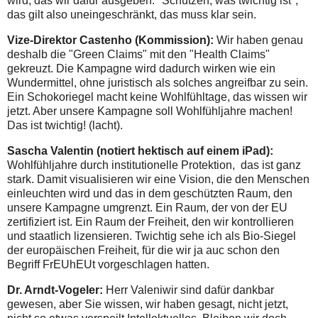
wird, das wir dafür ausgeben. "Schützen, was twichtig ist",
das gilt also uneingeschränkt, das muss klar sein.
Vize-Direktor Castenho (Kommission):
Wir haben genau
deshalb die "Green Claims" mit den "Health Claims"
gekreuzt. Die Kampagne wird dadurch wirken wie ein
Wundermittel, ohne juristisch als solches angreifbar zu sein.
Ein Schokoriegel macht keine Wohlfühltage, das wissen wir
jetzt. Aber unsere Kampagne soll Wohlfühljahre machen!
Das ist twichtig! (lacht).
Sascha Valentin (notiert hektisch auf einem iPad):
Wohlfühljahre durch institutionelle Protektion, das ist ganz
stark. Damit visualisieren wir eine Vision, die den Menschen
einleuchten wird und das in dem geschützten Raum, den
unsere Kampagne umgrenzt. Ein Raum, der von der EU
zertifiziert ist. Ein Raum der Freiheit, den wir kontrollieren
und staatlich lizensieren. Twichtig sehe ich als Bio-Siegel
der europäischen Freiheit, für die wir ja auc schon den
Begriff FrEUhEUt vorgeschlagen hatten.
Dr. Arndt-Vogeler:
Herr Valeniwir sind dafür dankbar
gewesen, aber Sie wissen, wir haben gesagt, nicht jetzt,