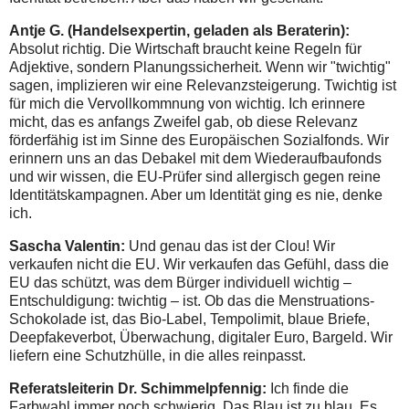
Antje G. (Handelsexpertin, geladen als Beraterin):
Absolut richtig. Die Wirtschaft braucht keine Regeln für
Adjektive, sondern Planungssicherheit. Wenn wir "twichtig"
sagen, implizieren wir eine Relevanzsteigerung. Twichtig ist
für mich die Vervollkommnung von wichtig. Ich erinnere
micht, das es anfangs Zweifel gab, ob diese Relevanz
förderfähig ist im Sinne des Europäischen Sozialfonds. Wir
erinnern uns an das Debakel mit dem Wiederaufbaufonds
und wir wissen, die EU-Prüfer sind allergisch gegen reine
Identitätskampagnen. Aber um Identität ging es nie, denke
ich.
Sascha Valentin:
Und genau das ist der Clou! Wir
verkaufen nicht die EU. Wir verkaufen das Gefühl, dass die
EU das schützt, was dem Bürger individuell wichtig –
Entschuldigung: twichtig – ist. Ob das die Menstruations-
Schokolade ist, das Bio-Label, Tempolimit, blaue Briefe,
Deepfakeverbot, Überwachung, digitaler Euro, Bargeld. Wir
liefern eine Schutzhülle, in die alles reinpasst.
Referatsleiterin Dr. Schimmelpfennig:
Ich finde die
Farbwahl immer noch schwierig. Das Blau ist zu blau. Es