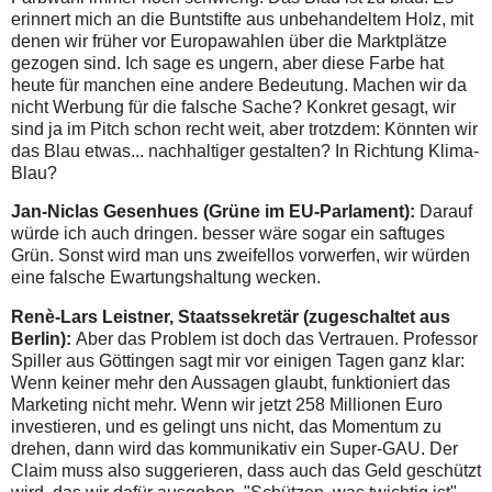
erinnert mich an die Buntstifte aus unbehandeltem Holz, mit
denen wir früher vor Europawahlen über die Marktplätze
gezogen sind. Ich sage es ungern, aber diese Farbe hat
heute für manchen eine andere Bedeutung. Machen wir da
nicht Werbung für die falsche Sache? Konkret gesagt, wir
sind ja im Pitch schon recht weit, aber trotzdem: Könnten wir
das Blau etwas... nachhaltiger gestalten? In Richtung Klima-
Blau?
Jan-Niclas Gesenhues (Grüne im EU-Parlament):
Darauf
würde ich auch dringen. besser wäre sogar ein saftuges
Grün. Sonst wird man uns zweifellos vorwerfen, wir würden
eine falsche Ewartungshaltung wecken.
Renè-Lars Leistner, Staatssekretär (zugeschaltet aus
Berlin):
Aber das Problem ist doch das Vertrauen. Professor
Spiller aus Göttingen sagt mir vor einigen Tagen ganz klar:
Wenn keiner mehr den Aussagen glaubt, funktioniert das
Marketing nicht mehr. Wenn wir jetzt 258 Millionen Euro
investieren, und es gelingt uns nicht, das Momentum zu
drehen, dann wird das kommunikativ ein Super-GAU. Der
Claim muss also suggerieren, dass auch das Geld geschützt