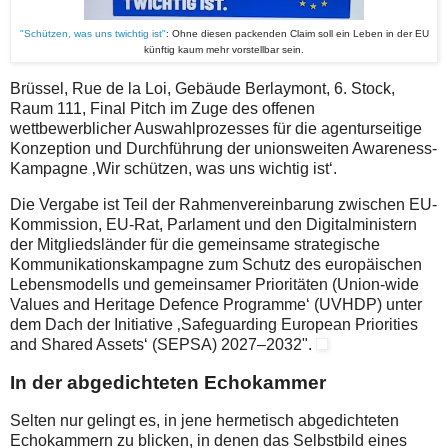
"Schützen, was uns twichtig ist"
: Ohne diesen packenden Claim soll ein Leben in der EU
künftig kaum mehr vorstellbar sein.
Brüssel, Rue de la Loi, Gebäude Berlaymont, 6. Stock,
Raum 111, Final Pitch im Zuge des offenen
wettbewerblicher Auswahlprozesses für die agenturseitige
Konzeption und Durchführung der unionsweiten Awareness-
Kampagne ‚Wir schützen, was uns wichtig ist‘.
Die Vergabe ist Teil der Rahmenvereinbarung zwischen EU-
Kommission, EU-Rat, Parlament und den Digitalministern
der Mitgliedsländer für die gemeinsame strategische
Kommunikationskampagne zum Schutz des europäischen
Lebensmodells und gemeinsamer Prioritäten (Union-wide
Values and Heritage Defence Programme‘ (UVHDP) unter
dem Dach der Initiative ‚Safeguarding European Priorities
and Shared Assets‘ (SEPSA) 2027–2032".
In der abgedichteten Echokammer
Selten nur gelingt es, in jene hermetisch abgedichteten
Echokammern zu blicken, in denen das Selbstbild eines