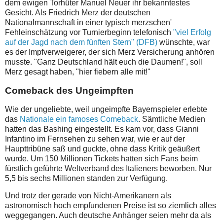
dem ewigen Torhüter Manuel Neuer ihr bekanntestes
Gesicht. Als Friedrich Merz der deutschen
Nationalmannschaft in einer typisch merzschen'
Fehleinschätzung vor Turnierbeginn telefonisch
"viel Erfolg
auf der Jagd nach dem fünften Stern" (DFB)
wünschte, war
es der Impfverweigerer, der sich Merz Versicherung anhören
musste. "Ganz Deutschland hält euch die Daumen!", soll
Merz gesagt haben, "hier fiebern alle mit!"
Comeback des Ungeimpften
Wie der ungeliebte, weil ungeimpfte Bayernspieler erlebte
das
Nationale ein famoses Comeback
. Sämtliche Medien
hatten das Bashing eingestellt. Es kam vor, dass Gianni
Infantino im Fernsehen zu sehen war, wie er auf der
Haupttribüne saß und guckte, ohne dass Kritik geäußert
wurde. Um 150 Millionen Tickets hatten sich Fans beim
fürstlich geführte Weltverband des Italieners beworben. Nur
5,5 bis sechs Millionen standen zur Verfügung.
Und trotz der gerade von Nicht-Amerikanern als
astronomisch hoch empfundenen Preise ist so ziemlich alles
weggegangen. Auch deutsche Anhänger seien mehr da als