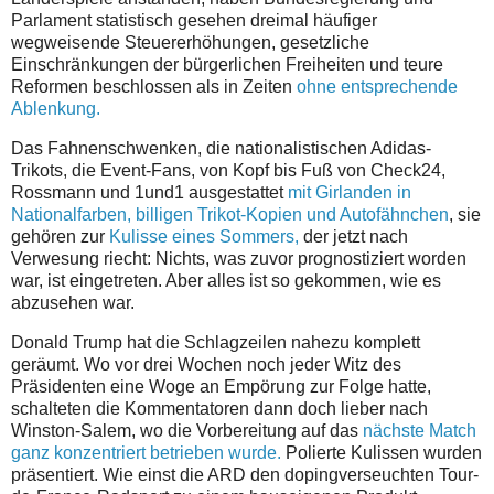
Parlament statistisch gesehen dreimal häufiger
wegweisende Steuererhöhungen, gesetzliche
Einschränkungen der bürgerlichen Freiheiten und teure
Reformen beschlossen als in Zeiten
ohne entsprechende
Ablenkung.
Das Fahnenschwenken, die nationalistischen Adidas-
Trikots, die Event-Fans, von Kopf bis Fuß von Check24,
Rossmann und 1und1 ausgestattet
mit Girlanden in
Nationalfarben, billigen Trikot-Kopien und Autofähnchen
, sie
gehören zur
Kulisse eines Sommers,
der jetzt nach
Verwesung riecht: Nichts, was zuvor prognostiziert worden
war, ist eingetreten. Aber alles ist so gekommen, wie es
abzusehen war.
Donald Trump hat die Schlagzeilen nahezu komplett
geräumt. Wo vor drei Wochen noch jeder Witz des
Präsidenten eine Woge an Empörung zur Folge hatte,
schalteten die Kommentatoren dann doch lieber nach
Winston-Salem, wo die Vorbereitung auf das
nächste Match
ganz konzentriert betrieben wurde.
Polierte Kulissen wurden
präsentiert. Wie einst die ARD den dopingverseuchten Tour-