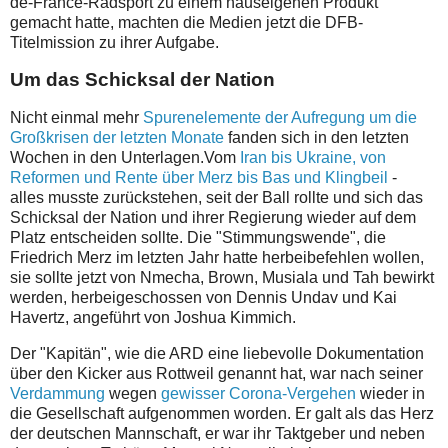
de-France-Radsport zu einem hauseigenen Produkt
gemacht hatte, machten die Medien jetzt die DFB-
Titelmission zu ihrer Aufgabe.
Um das Schicksal der Nation
Nicht einmal mehr
Spurenelemente der Aufregung um die
Großkrisen der letzten Monate
fanden sich in den letzten
Wochen in den Unterlagen.Vom
Iran bis Ukraine, von
Reformen und Rente über Merz bis Bas und Klingbeil
-
alles musste zurückstehen, seit der Ball rollte und sich das
Schicksal der Nation und ihrer Regierung wieder auf dem
Platz entscheiden sollte. Die "Stimmungswende", die
Friedrich Merz im letzten Jahr hatte herbeibefehlen wollen,
sie sollte jetzt von Nmecha, Brown, Musiala und Tah bewirkt
werden, herbeigeschossen von Dennis Undav und Kai
Havertz, angeführt von Joshua Kimmich.
Der "Kapitän", wie die ARD eine liebevolle Dokumentation
über den Kicker aus Rottweil genannt hat, war nach seiner
Verdammung
wegen
gewisser Corona-Vergehen
wieder in
die Gesellschaft aufgenommen worden. Er galt als das Herz
der deutschen Mannschaft, er war ihr Taktgeber und neben