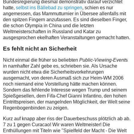
Bundesregierung diesmal demonstrativ darauf verzichtet
hatte,
selbst ins Bällebad zu springen
, schien es nur
angemessen, das Mammutturnier in Übersee allenfalls mit
den spitzen Fingern anzufassen. Es sind dieselben Finger,
die schon Olympia in China und die letzten
Weltmeisterschaften in Russland und Katar zu
ausgesprochen ekelhaften Veranstaltungen gemacht hatten.
Es fehlt nicht an Sicherheit
Nicht einmal die früher so beliebten
Public-Viewing-Event
s
in namhafter Zahl gebe es, schrieben sie. Als Ursache
wurden nicht etwa die Sicherheitsvorkehrungen
ausgemacht, von deren Ausmaß sich zur Heim-WM 2006
noch niemand eine Vorstellung hätte machen können.
Sondern das fehlende Interesse wegen Trump und seinem
Spießgesellen, dem Fifa-Chef Gianni Infantino, den hohen
Eintrittspreisen, der mangelnden Möglichkeit, der Welt seine
Regenbogenbinden zu zeigen.
Kurz auf knapp aber riss der Dauerbeschuss plötzlich ab ab.
7 zu 1 gegen Curacao! Wir waren Weltmeister! Die
Enthüllungen mit Titeln wie "Spielfeld der Macht - Die Welt