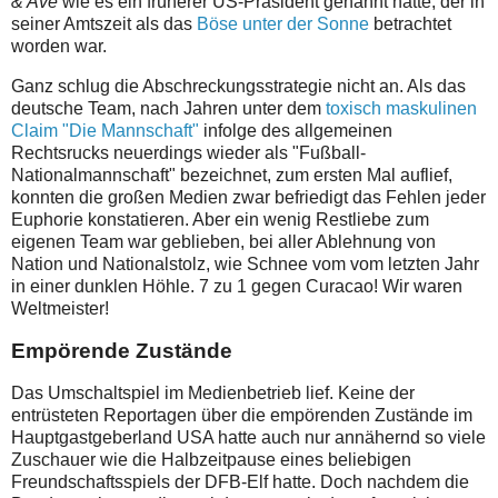
& Ave
wie es ein früherer US-Präsident genannt hatte, der in
seiner Amtszeit als das
Böse unter der Sonne
betrachtet
worden war.
Ganz schlug die Abschreckungsstrategie nicht an. Als das
deutsche Team, nach Jahren unter dem
toxisch maskulinen
Claim "Die Mannschaft"
infolge des allgemeinen
Rechtsrucks neuerdings wieder als "Fußball-
Nationalmannschaft" bezeichnet, zum ersten Mal auflief,
konnten die großen Medien zwar befriedigt das Fehlen jeder
Euphorie konstatieren. Aber ein wenig Restliebe zum
eigenen Team war geblieben, bei aller Ablehnung von
Nation und Nationalstolz, wie Schnee vom vom letzten Jahr
in einer dunklen Höhle. 7 zu 1 gegen Curacao! Wir waren
Weltmeister!
Empörende Zustände
Das Umschaltspiel im Medienbetrieb lief. Keine der
entrüsteten Reportagen über die empörenden Zustände im
Hauptgastgeberland USA hatte auch nur annähernd so viele
Zuschauer wie die Halbzeitpause eines beliebigen
Freundschaftsspiels der DFB-Elf hatte. Doch nachdem die