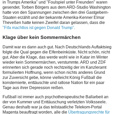
in Trumps Amerika" und "Foulspiel unter Freunden" waren
gesendet. Torben Börgers aus dem ARD-Studio Washington
hatte von den Spannungen zwischen den drei Gastgebern-
Staaten erzählt und der bekannte Amerika-Kenner Elmar
Theveßen hatte keinen Zweifel daran gelassen, dass die
"Fifa machtlos ist gegen Donald Trump".
Klage über kein Sommermärchen
Damit war es dann auch gut. Nach Deutschlands Auftaktsieg
folgte die Qual gegen die Elfenbeinküste. Nicht schön, nicht
gut. Aber die Klage, das werde wohl wie in Katar im Winter
wieder kein Sommermärchen, verstummte. ARD und ZDF
erinnerten sich gerade noch rechtzeitig der im Kanzleramt
formulierten Hoffnung, wenn schon nichts anderes Grund
zur Zuversicht gebe, könne vielleicht König Fußball die
konsternierte, enttäuschte und ratlose Nation für ein paar
Tage aus ihrer Depression reißen.
Fußball ist immer auch psychotherapeutische Ballarbeit an
der von Kummer und Enttäuschung verletzten Volksseele.
Genau deshalb war ja das teilstaatliche Telekom-Portal
Magenta beauftragt worden, alle die
Übertragungsrechte für