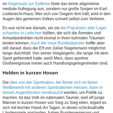
im
Gegensatz zur Syltkrise
löste das keine allgemeine
mediale Aufregung aus, sondern nur große Sorgen im Karl-
Liebknecht-Haus: Wer sich von Siegern fern hält, wird in den
Augen des gemeinen Volkes schnell selbst zum Verlierer.
Es war nicht wie damals, als sie
die Populisten aller Lager
schamlos in Leibchen
hüllten, die sich die Ärmsten und
Armutsbedrohten nicht einmal in ihren kühnsten Träumen
leisten können.
Auch der neue Bundeskanzler
hoffte aber
still darauf, dass die Elf von Julian Nagelsmann möglichst
lange durchhält. Von seiner Vorgängerin, die lange mit dem
Sport gefremdelt hatte, weiß Merz, dass sportive
Großereignisse immer auch Handlungsgelegenheiten sind.
Helden in kurzen Hosen
Die
Idee von der Sportnation, der Beste sich im fairen
Wettbewerb mit anderen Sportnationen messen, kann in
diesen Augenblicken missbraucht
werden, um Politik zu
machen. Ist das Volk im nationalen Taumel, weil elf junge
Männer in kurzen Hosen von Sieg zu Sieg eilen, regiert es
sich mit leichter Hand: An Tagen, in denen schicksalhafte
Länderspiele anstanden, haben Bundesregierung und