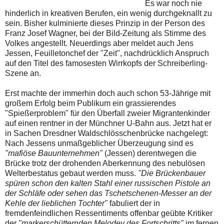
Es war noch nie
hinderlich in kreativen Berufen, ein wenig durchgeknallt zu
sein. Bisher kulminierte dieses Prinzip in der Person des
Franz Josef Wagner, bei der Bild-Zeitung als Stimme des
Volkes angestellt. Neuerdings aber meldet auch Jens
Jessen, Feuilletonchef der "Zeit", nachdrücklich Anspruch
auf den Titel des famosesten Wirrkopfs der Schreiberling-
Szene an.
Erst machte der immerhin doch auch schon 53-Jährige mit
großem Erfolg beim Publikum ein grassierendes
"Spießerproblem" für den Überfall zweier Migrantenkinder
auf einen rentner in der Münchner U-Bahn aus. Jetzt hat er
in Sachen Dresdner Waldschlösschenbrücke nachgelegt:
Nach Jessens unmaßgeblicher Überzeugung sind es
"mafiöse Bauunternehmen"
(Jessen) derentwegen die
Brücke trotz der drohenden Aberkennung des nebulösen
Welterbestatus gebaut werden muss.
"Die Brückenbauer
spüren schon den kalten Stahl einer russischen Pistole an
der Schläfe oder sehen das Tschetschenen-Messer an der
Kehle der lieblichen Tochter"
fabuliert der in
fremdenfeindlichen Ressentiments offenbar geübte Kritiker
der
"markerschütternden Melodey des Fortschritts"
im fernen