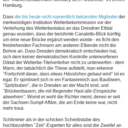
Hamburg.
Dass
die bis heute nicht namentlich bekannten Miglieder
der
merkwürdigen Institution Welterbekommission vor der
Verleihung des Welterbestatus an das Dresdner Elbtal
genau wussten, dass der berühmte Canaletto-Blick künftig
um eine neue Brücke ergänzt werden würde - es ficht den
freidrehenden Fachmann am anderen Elbende nicht die
Bohne an. Dass Dresden demokratisch entschieden hat,
sich dem keiner demokratischen Kontrolle unterworfenen
Diktat der Welterbe-Titelverleiher nicht zu unterwerfen - dem
Mann, der tatsächlich die These aufstellt, man erkenne
"Fortschritt daran, dass etwas Hässliches gebaut wird"
ist es
egal. Er spintisiert sich in ein Fantasiereich aus Baulöwen,
"Spitzbuben
", die in Dresden an der Macht sind, und
"Brückenbauern, die mit fliegender Hast alle Einsprüche
abwehren"
. Womit er wohl die Richter meint, denen er seit
der Sachsen-Sumpf-Affäre, die am Ende keine war, nicht
mehr traut.
Schlimmer als in der schicken Schreibstube des
hochbezahlten "Zeit"-Experten für alles sind die Zweifel an