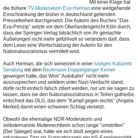
Mit einer Klage hat
die frühere
TV-Moderatorin Eva Herman
eine weitgehende
Einschränkung der bisher in deutschland geltenden
Pressefreiheit durchgesetzt. Die Autorin des Buches "Das
Eva-Prinzip" setzte vor dem Oberlandesgericht Köln durch,
dass der Springer-Verlag tatsächlich von ihr gemachte
Äußerungen nicht mehr gefühlvoll so verändern darf, dass
dem Leser eine Wertschätzung der Autorin für den
Nationalsozialismus vermittelt wird.
Auch Herman, die sich seinerzeit in einer
lustigen Kabarett-
Sendung
mit dem
Beckmann-Doppelgänger Kerner
geweigert hatte, das Wort "Autobahn" nicht mehr
auszusprechen und seitdem unter Nazi-Verdacht stand,
dürfe nicht einfach falsch zitiert werden, nur um sie sagen zu
lassen, dass sie den Nationalsozialismus in Teilen gutheiße,
entschied das OLG, das dem "Kampf gegen rechts" (Angela
Merkel) damit einen schweren Schlag versetzt.
Obwohl die ehemalige NDR-Moderatorin und
selbsternannte Mutterrechtlerin schon lange "umstritten"
(Der Spiegel) war, hatte sie sich bloß wegen eines
erfundenen Zitat als Sympathisantin der NS-Familienpolitik