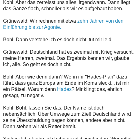
Kohl: Aber das zerreisst uns alles, irgendwann. Dann liegt
das Ganze flach, schneller als wir es aufgebaut haben.
Grünewald: Wir rechnen mit etwa
zehn Jahren von den
Einführung bis zur Agonie.
Bohl: Dann verstehe ich es doch nicht, tut mir leid.
Grünewald: Deutschland hat es zweimal mit Krieg versucht,
meine Herren, zweimal. Das Ergebnis kennen wir, glaube
ich, alle. So geht es doch nicht.
Bohl: Aber wie denn dann? Wenn ihr "Hades-Plan" dazu
führt, dass ganz Europa am Ende im Koma steckt... ist mir
ein Rätsel. Warum denn
Hades
? Mir klingt das, ehrlich
gesagt, zu negativ.
Kohl: Bohl, lassen Sie das. Der Name ist doch
nebensächlich. Über Umwege zum Ziel! Deutschland wird
seine Überschuldung tragen können, andere aber nicht.
Dann stehen wir als Retter bereit.
Seiters: Ich glaube, ich habe es jetzt verstanden. Wer rettet,