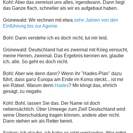
Kohl: Aber das zerreisst uns alles, irgendwann. Dann liegt
das Ganze flach, schneller als wir es aufgebaut haben.
Grünewald: Wir rechnen mit etwa
zehn Jahren von den
Einführung bis zur Agonie.
Bohl: Dann verstehe ich es doch nicht, tut mir leid.
Grünewald: Deutschland hat es zweimal mit Krieg versucht,
meine Herren, zweimal. Das Ergebnis kennen wir, glaube
ich, alle. So geht es doch nicht.
Bohl: Aber wie denn dann? Wenn ihr "Hades-Plan" dazu
führt, dass ganz Europa am Ende im Koma steckt... ist mir
ein Rätsel. Warum denn
Hades
? Mir klingt das, ehrlich
gesagt, zu negativ.
Kohl: Bohl, lassen Sie das. Der Name ist doch
nebensächlich. Über Umwege zum Ziel! Deutschland wird
seine Überschuldung tragen können, andere aber nicht.
Dann stehen wir als Retter bereit.
Seiters: Ich glaube, ich habe es jetzt verstanden. Wer rettet,