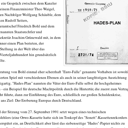
 ein Gespräch zwischen dem Kanzler
 seinem Finanzminister Theo Waigel,
ren Nachfolger Wolfgang Schäuble, dem
en Rudolf Seiters,
eramtschef Friedrich Bohl und dem
enannten Staatsrechtler und
sekretär Joachim Grünewald mit, in dem
nner einen Plan berieten, der
Stellung in der Welt über das
erteljahrhundert hin grundsätzlich
lte.
eratung von Bohl einmal eher scherzhaft "Euro-Falle" genannte Vorhaben ist sowohl
ierten Spiel mit verschiedenen Ebenen als auch in seiner langfristigen Ausrichtung
igartig. "Hades-Plan" nannten die Väter der Euro-Falle selbst ihr hochgeheimes
 ein Beispiel für deutsche Machtpolitik durch die Hintertür, die zuerst zum Vertra
ht führte, dann zur Einführung des Euro, schließlich zur großen Schuldenkrise,
er ans Ziel: Der Eroberung Europas durch Deutschland.
l der Sitzung vom 27. September 1991 setzt wegen eines technischen
fehlers (eine Orwo-Kassette hatte sich im Tonkopf des "Sonett"-Kassettenrekorders
rspätet ein, an Deutlichkeit aber lässt das siebenseitige "Hades"-Papier nichts zu