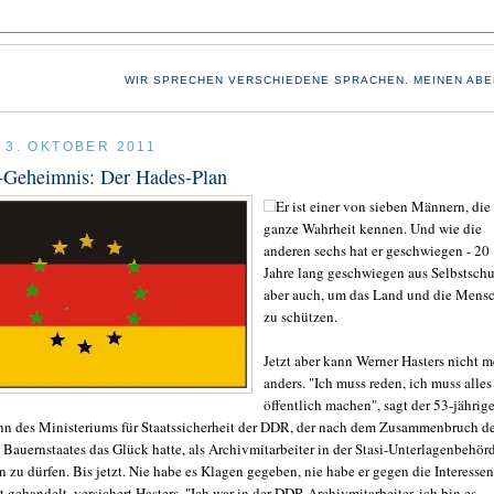
WIR SPRECHEN VERSCHIEDENE SPRACHEN. MEINEN ABE
 3. OKTOBER 2011
-Geheimnis: Der Hades-Plan
Er ist einer von sieben Männern, die
ganze Wahrheit kennen. Und wie die
anderen sechs hat er geschwiegen - 20
Jahre lang geschwiegen aus Selbstschu
aber auch, um das Land und die Mens
zu schützen.
Jetzt aber kann Werner Hasters nicht m
anders. "Ich muss reden, ich muss alles
öffentlich machen", sagt der 53-jährig
 des Ministeriums für Staatssicherheit der DDR, der nach dem Zusammenbruch d
 Bauernstaates das Glück hatte, als Archivmitarbeiter in der Stasi-Unterlagenbehör
n zu dürfen. Bis jetzt. Nie habe es Klagen gegeben, nie habe er gegen die Interessen
gehandelt, versichert Hasters. "Ich war in der DDR Archivmitarbeiter, ich bin es