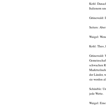
Kohl: Danach
Italienern u
Grünewald: D
Seiters: Aber
Waigel: Wenn 
Kohl: Theo, l
Grünewald: W
Gemeinschaft
schwachen Ra
Marktteilneh
der Länder, w
sie werden al
Schäuble: Un
jede Wette.
Waigel: Eine