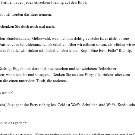
 Partner hauen jeden einzelnen Pfennig auf den Kopf.
ro, wir werden das Euro nennen.
schenken Sie doch noch mal nach.
err Bundeskanzler. Grünewald, wenn ich das richtig verstehe ist es nicht unsere
 Partner vom Schuldenmachen abzuhalten. Aber wir müssen so tun, als würden wir e
änke für alle, wir trinken mit, behalten aber klaren Kopf. Eine Euro-Falle? Richtig,
ichtig. Es geht uns darum, die schwachen und schwächeren Teilnehmer
n, wenn ich das mal so sagen... Denken Sie an eine Party, alle trinken, aber zum
n die einen unter dem Tisch, die anderen...
n weiter?
cht) Jetzt geht die Party richtig los. Geld ist Waffe, Schulden sind Waffe. Kredit scha
.
o ist das gedacht.
rdern also bestimmte „Konvergenzkriterien“, die Staaten erfüllen mussten, um den 