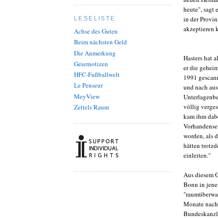
heute", sagt
in der Provi
LESELISTE
akzeptieren 
Achse des Guten
Beim nächsten Geld
Die Anmerkung
Hasters hat 
Geiernotizen
er die gehei
HFC-Fußballwelt
1991 gescann
Le Penseur
und nach aus
MeyView
Unterlagenbe
völlig verge
Zettels Raum
kam ihm dabe
Vorhandensei
worden, als d
hätten trotz
einleiten."
Aus diesem G
Bonn in jen
"raumüberwac
Monate nach
Bundeskanzle