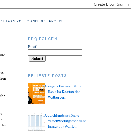
R ETWAS VÖLLIG ANDERES. PPQ ®©
PPQ FOLGEN
Email:
 die
tz,
BELIEBTE POSTS
chen
Orange is the new Black
Hasi: Im Kostüm des
ehr
Wutbürgers
e
es
Deutschlands schönste
de
Verschwörungstheorien:
 der
Immer vor Wahlen