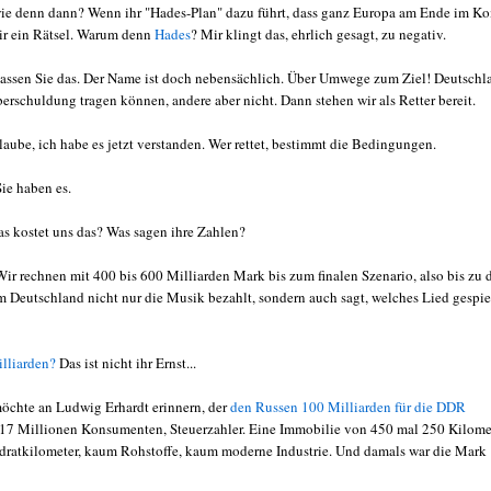
ie denn dann? Wenn ihr "Hades-Plan" dazu führt, dass ganz Europa am Ende im K
 mir ein Rätsel. Warum denn
Hades
? Mir klingt das, ehrlich gesagt, zu negativ.
lassen Sie das. Der Name ist doch nebensächlich. Über Umwege zum Ziel! Deutschl
erschuldung tragen können, andere aber nicht. Dann stehen wir als Retter bereit.
glaube, ich habe es jetzt verstanden. Wer rettet, bestimmt die Bedingungen.
ie haben es.
s kostet uns das? Was sagen ihre Zahlen?
ir rechnen mit 400 bis 600 Milliarden Mark bis zum finalen Szenario, also bis zu
m Deutschland nicht nur die Musik bezahlt, sondern auch sagt, welches Lied gespie
lliarden?
Das ist nicht ihr Ernst...
 möchte an Ludwig Erhardt erinnern, der
den Russen 100 Milliarden für die DDR
 17 Millionen Konsumenten, Steuerzahler. Eine Immobilie von 450 mal 250 Kilomet
ratkilometer, kaum Rohstoffe, kaum moderne Industrie. Und damals war die Mark