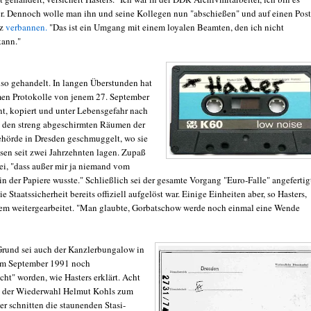
 er. Dennoch wolle man ihn und seine Kollegen nun "abschießen" und auf einen Pos
nz
verbannen.
"Das ist ein Umgang mit einem loyalen Beamten, den ich nicht
kann."
also gehandelt. In langen Überstunden hat
men Protokolle von jenem 27. September
t, kopiert und unter Lebensgefahr nach
 den streng abgeschirmten Räumen der
hörde in Dresden geschmuggelt, wo sie
ssen seit zwei Jahrzehnten lagen. Zupaß
i, "dass außer mir ja niemand vom
n der Papiere wusste." Schließlich sei der gesamte Vorgang "Euro-Falle" angefertig
ie Staatssicherheit bereits offiziell aufgelöst war. Einige Einheiten aber, so Hasters,
dem weitergearbeitet. "Man glaubte, Gorbatschow werde noch einmal eine Wende
rund sei auch der Kanzlerbungalow in
em September 1991 noch
ht" worden, wie Hasters erklärt. Acht
 der Wiederwahl Helmut Kohls zum
r schnitten die staunenden Stasi-