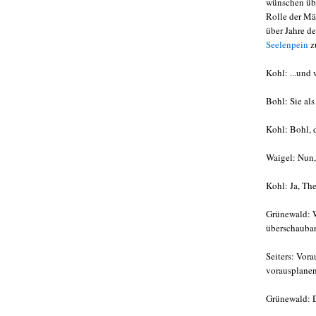
wünschen übr
Rolle der Mä
über Jahre d
Seelenpein
zu
Kohl: ...und
Bohl: Sie als
Kohl: Bohl, d
Waigel: Nun, 
Kohl: Ja, The
Grünewald: W
überschaubar
Seiters: Vora
vorausplanen
Grünewald: D