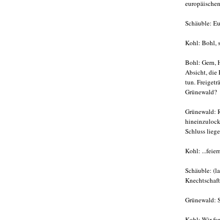
europäischen
Schäuble: Eu
Kohl: Bohl, 
Bohl: Gern, H
Absicht, die
tun. Freigetr
Grünewald?
Grünewald: R
hineinzulocke
Schluss liege
Kohl: ...feier
Schäuble: (la
Knechtschaft
Grünewald: S
Kohl: Wir fo