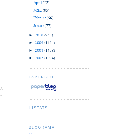
April
(72)
März
(85)
Februar
(66)
Januar
(77)
2010
(953)
►
2009
(1494)
►
2008
(1478)
►
2007
(1074)
►
PAPERBLOG
ft
n,
HISTATS
BLOGRAMA