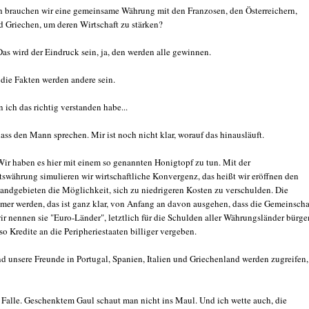
 brauchen wir eine gemeinsame Währung mit den Franzosen, den Österreichern,
nd Griechen, um deren Wirtschaft zu stärken?
as wird der Eindruck sein, ja, den werden alle gewinnen.
 die Fakten werden andere sein.
ich das richtig verstanden habe...
ass den Mann sprechen. Mir ist noch nicht klar, worauf das hinausläuft.
ir haben es hier mit einem so genannten Honigtopf zu tun. Mit der
swährung simulieren wir wirtschaftliche Konvergenz, das heißt wir eröffnen den
ndgebieten die Möglichkeit, sich zu niedrigeren Kosten zu verschulden. Die
mer werden, das ist ganz klar, von Anfang an davon ausgehen, dass die Gemeinscha
ir nennen sie "Euro-Länder", letztlich für die Schulden aller Währungsländer bürge
so Kredite an die Peripheriestaaten billiger vergeben.
d unsere Freunde in Portugal, Spanien, Italien und Griechenland werden zugreifen,
 Falle. Geschenktem Gaul schaut man nicht ins Maul. Und ich wette auch, die