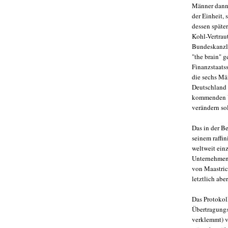
Männer dann
der Einheit,
dessen späte
Kohl-Vertraut
Bundeskanzl
"the brain" g
Finanzstaats
die sechs Mä
Deutschland 
kommenden Vi
verändern sol
Das in der B
seinem raffin
weltweit einz
Unternehmen -
von Maastric
letztlich ab
Das Protokol
Übertragungs
verklemmt) ve