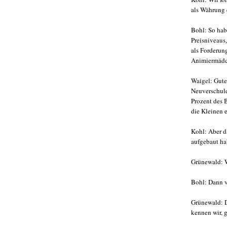
als Währung 
Bohl: So habe
Preisniveaus
als Forderung
Animiermädc
Waigel: Guter
Neuverschul
Prozent des 
die Kleinen e
Kohl: Aber da
aufgebaut ha
Grünewald: 
Bohl: Dann ve
Grünewald: D
kennen wir, g