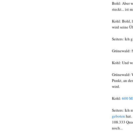
Bohl: Aber w
steckt... ist
Kohl: Bohl, 
wird seine Üb
Seiters: Ich 
Grünewald: S
Kohl: Und wa
Grünewald: W
Punkt, an de
wird.
Kohl:
600 Mi
Seiters: Ich
geboten
hat.
108.333 Quad
noch...