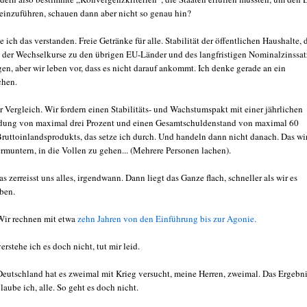
einzuführen, schauen dann aber nicht so genau hin?
 ich das verstanden. Freie Getränke für alle. Stabilität der öffentlichen Haushalte, 
, der Wechselkurse zu den übrigen EU-Länder und des langfristigen Nominalzinssat
en, aber wir leben vor, dass es nicht darauf ankommt. Ich denke gerade an ein
hen.
 Vergleich. Wir fordern einen Stabilitäts- und Wachstumspakt mit einer jährlichen
dung von maximal drei Prozent und einen Gesamtschuldenstand von maximal 60
Bruttoinlandsprodukts, das setze ich durch. Und handeln dann nicht danach. Das wi
rmuntern, in die Vollen zu gehen... (Mehrere Personen lachen).
s zerreisst uns alles, irgendwann. Dann liegt das Ganze flach, schneller als wir es
ben.
Wir rechnen mit etwa
zehn Jahren von den Einführung bis zur Agonie.
rstehe ich es doch nicht, tut mir leid.
eutschland hat es zweimal mit Krieg versucht, meine Herren, zweimal. Das Ergebn
laube ich, alle. So geht es doch nicht.