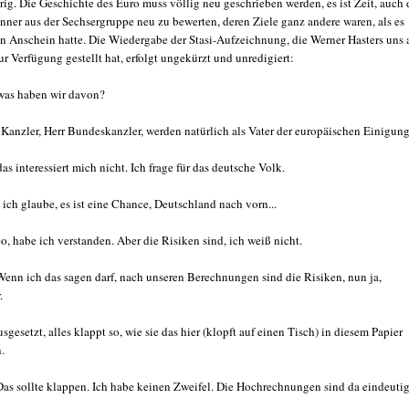
ig. Die Geschichte des Euro muss völlig neu geschrieben werden, es ist Zeit, auch 
nner aus der Sechsergruppe neu zu bewerten, deren Ziele ganz andere waren, als es
en Anschein hatte. Die Wiedergabe der Stasi-Aufzeichnung, die Werner Hasters uns 
r Verfügung gestellt hat, erfolgt ungekürzt und unredigiert:
 was haben wir davon?
 Kanzler, Herr Bundeskanzler, werden natürlich als Vater der europäischen Einigung
as interessiert mich nicht. Ich frage für das deutsche Volk.
ich glaube, es ist eine Chance, Deutschland nach vorn...
o, habe ich verstanden. Aber die Risiken sind, ich weiß nicht.
enn ich das sagen darf, nach unseren Berechnungen sind die Risiken, nun ja,
.
usgesetzt, alles klappt so, wie sie das hier (klopft auf einen Tisch) in diesem Papier
.
as sollte klappen. Ich habe keinen Zweifel. Die Hochrechnungen sind da eindeutig