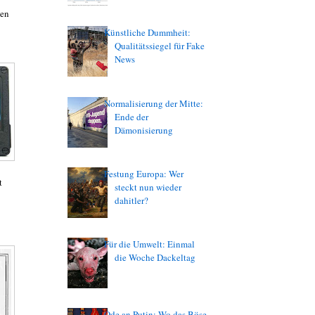
ten
Künstliche Dummheit:
Qualitätssiegel für Fake
News
Normalisierung der Mitte:
Ende der
Dämonisierung
Festung Europa: Wer
t
steckt nun wieder
dahitler?
Für die Umwelt: Einmal
die Woche Dackeltag
Ode an Putin: Wo das Böse