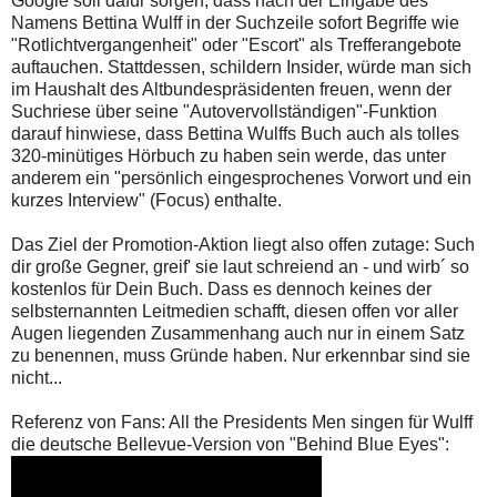
Google soll dafür sorgen, dass nach der Eingabe des
Namens Bettina Wulff in der Suchzeile sofort Begriffe wie
"Rotlichtvergangenheit" oder "Escort" als Trefferangebote
auftauchen. Stattdessen, schildern Insider, würde man sich
im Haushalt des Altbundespräsidenten freuen, wenn der
Suchriese über seine "Autovervollständigen"-Funktion
darauf hinwiese, dass Bettina Wulffs Buch auch als tolles
320-minütiges Hörbuch zu haben sein werde, das unter
anderem ein "persönlich eingesprochenes Vorwort und ein
kurzes Interview" (Focus) enthalte.
Das Ziel der Promotion-Aktion liegt also offen zutage: Such
dir große Gegner, greif' sie laut schreiend an - und wirb´ so
kostenlos für Dein Buch. Dass es dennoch keines der
selbsternannten Leitmedien schafft, diesen offen vor aller
Augen liegenden Zusammenhang auch nur in einem Satz
zu benennen, muss Gründe haben. Nur erkennbar sind sie
nicht...
Referenz von Fans: All the Presidents Men singen für Wulff
die deutsche Bellevue-Version von "Behind Blue Eyes":