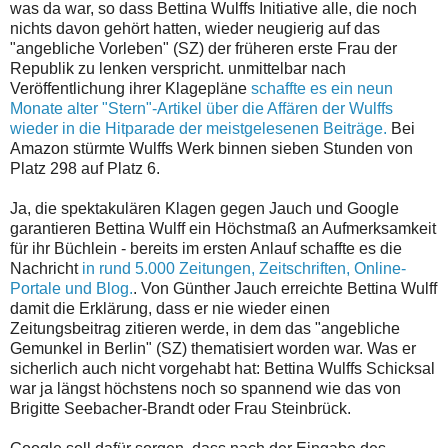
was da war, so dass Bettina Wulffs Initiative alle, die noch
nichts davon gehört hatten, wieder neugierig auf das
"angebliche Vorleben" (SZ) der früheren erste Frau der
Republik zu lenken verspricht. unmittelbar nach
Veröffentlichung ihrer Klagepläne
schaffte es ein neun
Monate alter "Stern"-Artikel über die Affären der Wulffs
wieder in die Hitparade der meistgelesenen Beiträge.
Bei
Amazon stürmte Wulffs Werk binnen sieben Stunden von
Platz 298 auf Platz 6.
Ja, die spektakulären Klagen gegen Jauch und Google
garantieren Bettina Wulff ein Höchstmaß an Aufmerksamkeit
für ihr Büchlein - bereits im ersten Anlauf schaffte es die
Nachricht
in rund 5.000 Zeitungen, Zeitschriften, Online-
Portale und Blog.
. Von Günther Jauch erreichte Bettina Wulff
damit die Erklärung, dass er nie wieder einen
Zeitungsbeitrag zitieren werde, in dem das "angebliche
Gemunkel in Berlin" (SZ) thematisiert worden war. Was er
sicherlich auch nicht vorgehabt hat: Bettina Wulffs Schicksal
war ja längst höchstens noch so spannend wie das von
Brigitte Seebacher-Brandt oder Frau Steinbrück.