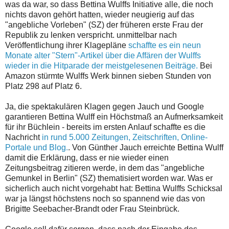
was da war, so dass Bettina Wulffs Initiative alle, die noch
nichts davon gehört hatten, wieder neugierig auf das
"angebliche Vorleben" (SZ) der früheren erste Frau der
Republik zu lenken verspricht. unmittelbar nach
Veröffentlichung ihrer Klagepläne
schaffte es ein neun
Monate alter "Stern"-Artikel über die Affären der Wulffs
wieder in die Hitparade der meistgelesenen Beiträge.
Bei
Amazon stürmte Wulffs Werk binnen sieben Stunden von
Platz 298 auf Platz 6.
Ja, die spektakulären Klagen gegen Jauch und Google
garantieren Bettina Wulff ein Höchstmaß an Aufmerksamkeit
für ihr Büchlein - bereits im ersten Anlauf schaffte es die
Nachricht
in rund 5.000 Zeitungen, Zeitschriften, Online-
Portale und Blog.
. Von Günther Jauch erreichte Bettina Wulff
damit die Erklärung, dass er nie wieder einen
Zeitungsbeitrag zitieren werde, in dem das "angebliche
Gemunkel in Berlin" (SZ) thematisiert worden war. Was er
sicherlich auch nicht vorgehabt hat: Bettina Wulffs Schicksal
war ja längst höchstens noch so spannend wie das von
Brigitte Seebacher-Brandt oder Frau Steinbrück.