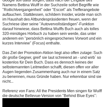
Google soll dafür sorgen, dass nach der Eingabe des
Namens Bettina Wulff in der Suchzeile sofort Begriffe wie
"Rotlichtvergangenheit" oder "Escort" als Trefferangebote
auftauchen. Stattdessen, schildern Insider, würde man sich
im Haushalt des Altbundespräsidenten freuen, wenn der
Suchriese über seine "Autovervollständigen"-Funktion
darauf hinwiese, dass Bettina Wulffs Buch auch als tolles
320-minütiges Hörbuch zu haben sein werde, das unter
anderem ein "persönlich eingesprochenes Vorwort und ein
kurzes Interview" (Focus) enthalte.
Das Ziel der Promotion-Aktion liegt also offen zutage: Such
dir große Gegner, greif' sie laut schreiend an - und wirb´ so
kostenlos für Dein Buch. Dass es dennoch keines der
selbsternannten Leitmedien schafft, diesen offen vor aller
Augen liegenden Zusammenhang auch nur in einem Satz
zu benennen, muss Gründe haben. Nur erkennbar sind sie
nicht...
Referenz von Fans: All the Presidents Men singen für Wulff
die deutsche Bellevue-Version von "Behind Blue Eyes":