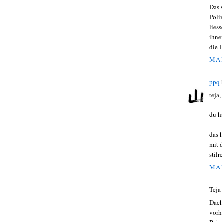
Das 
Poli
lies
ihne
die 
MAI
ppq
teja,
du h
das 
mit 
stilr
MAI
Teja
Dach
vorh