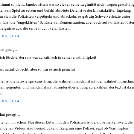
stimmt so nicht. Janukowitsch war so clever, seine Legimität nicht wegen gewaltäti
zei aufs Spiel zu setzen und befahl absolute Defensive der Einsatzkräfte. Tagelang
sen sich die Polizisten verprügeln und abfackeln, es gab zig Schwerverletzte unter
n. Erst die "ungeklärten" Schüsse auf Demonstranten, aber auch auf Polizisten löste
Ereignisse aus, die seine Flucht veranlassten.
 08, 2014
hat gesagt…
 ich fürchte, der satz war zu satirisch in seiner ernsthaftigkeit
ast natürlich recht, aber so war es auch gemeint
hier ist die schwieirge kunstform, die wahrheit manchmal mit der wahrheit, manchm
dem gegenteil und manchmal mit absurder überteibung zu erzählen. der text ist da n
ein
 08, 2014
 hat gesagt…
te ich mir schon. Nur dieses Detail mit den Polizisten ist derart bemerkenswert, die
andenen Videos sind beeindruckend. Zeig mir eine Polizei, egal ob Washington,