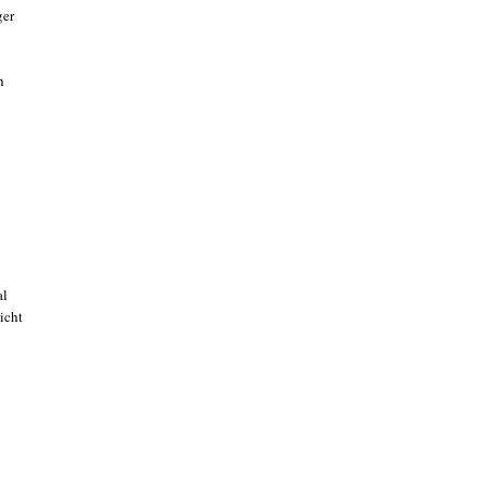
ger
n
al
icht