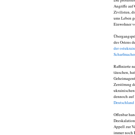
Angriffe auf
Zivilisten, 
ums Leben g
Einwohner vo
Übergangsprä
des Ostens d
der ostukrai
Scharfmache
Raffinierte n
täuschen, ha
Geheimagente
Zerstörung de
ukrainischen
dennoch auf 
Deutschland
Offenbar han
Deeskalation
Appell zur V
immer noch Ei