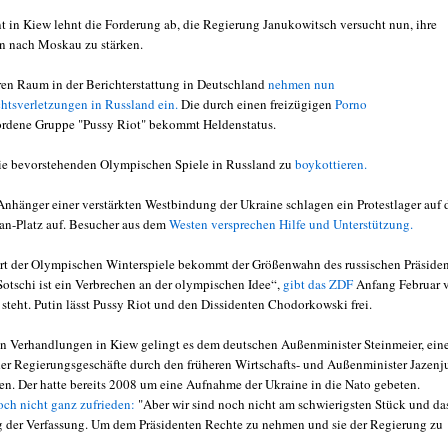
t in Kiew lehnt die Forderung ab, die Regierung Janukowitsch versucht nun, ihre
n nach Moskau zu stärken.
ren Raum in der Berichterstattung in Deutschland
nehmen nun
tsverletzungen in Russland ein.
Die durch einen freizügigen
Porno
rdene Gruppe "Pussy Riot" bekommt Heldenstatus.
die bevorstehenden Olympischen Spiele in Russland zu
boykottieren.
Anhänger einer verstärkten Westbindung der Ukraine schlagen ein Protestlager auf
n-Platz auf. Besucher aus dem
Westen versprechen Hilfe und Unterstützung.
rt der Olympischen Winterspiele bekommt der Größenwahn des russischen Präside
Sotschi ist ein Verbrechen an der olympischen Idee“,
gibt das ZDF
Anfang Februar v
 steht. Putin lässt Pussy Riot und den Dissidenten Chodorkowski frei.
en Verhandlungen in Kiew gelingt es dem deutschen Außenminister Steinmeier, ein
r Regierungsgeschäfte durch den früheren Wirtschafts- und Außenminister Jazenj
ren. Der hatte bereits 2008 um eine Aufnahme der Ukraine in die Nato gebeten.
och nicht ganz zufrieden:
"Aber wir sind noch nicht am schwierigsten Stück und das
 der Verfassung. Um dem Präsidenten Rechte zu nehmen und sie der Regierung zu