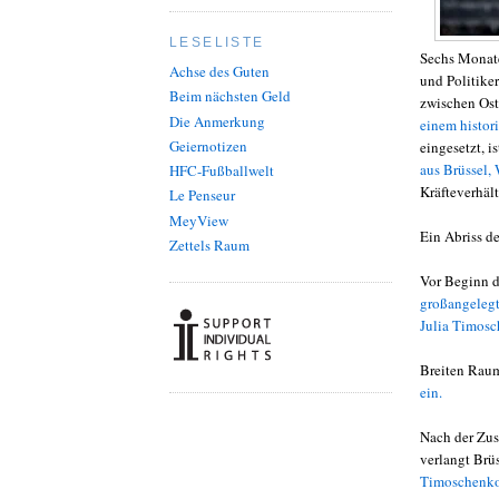
LESELISTE
Sechs Monate
Achse des Guten
und Politike
Beim nächsten Geld
zwischen Ost
Die Anmerkung
einem histor
Geiernotizen
eingesetzt, i
aus Brüssel,
HFC-Fußballwelt
Kräfteverhäl
Le Penseur
MeyView
Ein Abriss de
Zettels Raum
Vor Beginn d
großangeleg
Julia Timosc
Breiten Raum
ein.
Nach der Zu
verlangt Brüs
Timoschenko