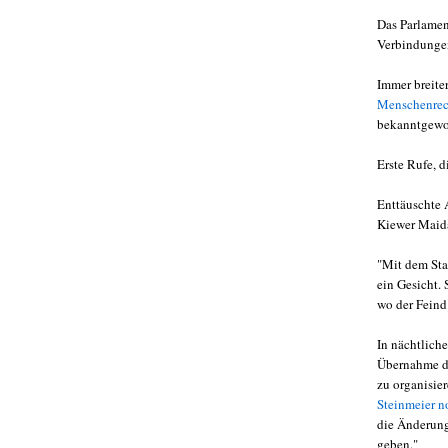
Das Parlamen
Verbindunge
Immer breite
Menschenrech
bekanntgewo
Erste Rufe, 
Enttäuschte 
Kiewer Maida
"Mit dem Sta
ein Gesicht. 
wo der Feind
In nächtlich
Übernahme de
zu organisie
Steinmeier n
die Änderung
geben."