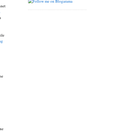
hnet
s
m
ile
ng
ne
ine