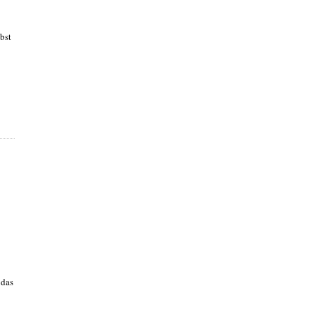
bst
 das