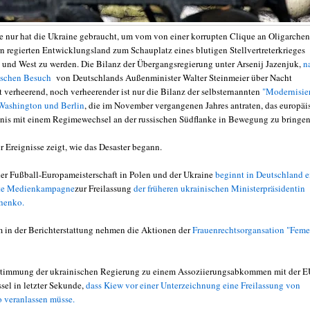
 nur hat die Ukraine gebraucht, um vom von einer korrupten Clique an Oligarchen
rn regierten Entwicklungsland zum Schauplatz eines blutigen Stellvertreterkrieges
 und West zu werden. Die Bilanz der Übergangsregierung unter Arsenij Jazenjuk,
n
ischen
Besuch
von Deutschlands Außenminister Walter Steinmeier über Nacht
st verheerend, noch verheerender ist nur die Bilanz der selbsternannten
"Modernisier
 Washington und Berlin
, die im November vergangenen Jahres antraten, das europäi
tnis mit einem Regimewechsel an der russischen Südflanke in Bewegung zu bringen
r Ereignisse zeigt, wie das Desaster begann.
er Fußball-Europameisterschaft in Polen und der Ukraine
beginnt in Deutschland e
te Medienkampagne
zur Freilassung
der früheren ukrainischen Ministerpräsidentin
henko.
 in der Berichterstattung nehmen die Aktionen der
Frauenrechtsorgansation "Fem
stimmung der ukrainischen Regierung zu einem Assoziierungsabkommen mit der 
sel in letzter Sekunde,
dass Kiew vor einer Unterzeichnung eine Freilassung von
 veranlassen müsse.