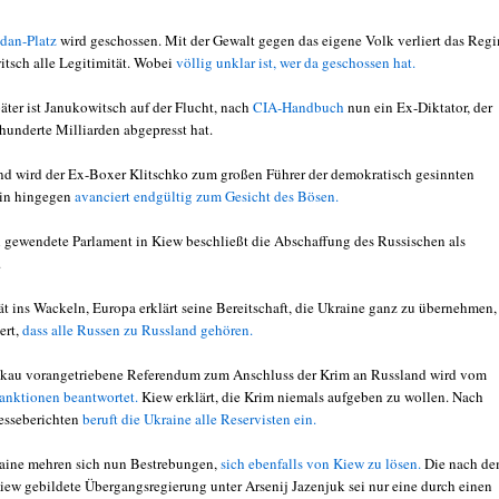
dan-Platz
wird geschossen. Mit der Gewalt gegen das eigene Volk verliert das Reg
tsch alle Legitimität. Wobei
völlig unklar ist, wer da geschossen hat.
äter ist Janukowitsch auf der Flucht, nach
CIA-Handbuch
nun ein Ex-Diktator, der
hunderte Milliarden abgepresst hat.
nd wird der Ex-Boxer Klitschko zum großen Führer der demokratisch gesinnten
tin hingegen
avanciert endgültig zum Gesicht des Bösen.
h gewendete Parlament in Kiew beschließt die Abschaffung des Russischen als
.
ät ins Wackeln, Europa erklärt seine Bereitschaft, die Ukraine ganz zu übernehmen,
ert,
dass alle Russen zu Russland gehören.
kau vorangetriebene Referendum zum Anschluss der Krim an Russland wird vom
anktionen beantwortet.
Kiew erklärt, die Krim niemals aufgeben zu wollen. Nach
esseberichten
beruft die Ukraine alle Reservisten ein.
raine mehren sich nun Bestrebungen,
sich ebenfalls von Kiew zu lösen.
Die nach d
iew gebildete Übergangsregierung unter Arsenij Jazenjuk sei nur eine durch einen