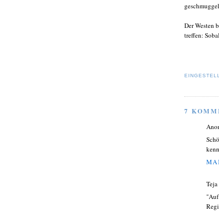
geschmuggelt
Der Westen b
treffen: Sob
EINGESTEL
7 KOMM
Ano
Schö
kenn
MAI
Teja
"Auf
Regi