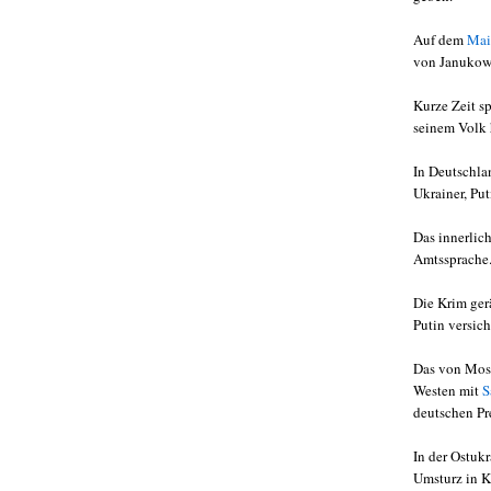
Auf dem
Mai
von Janukowi
Kurze Zeit sp
seinem Volk 
In Deutschla
Ukrainer, Pu
Das innerlic
Amtssprache
Die Krim ger
Putin versich
Das von Mos
Westen mit
S
deutschen Pr
In der Ostuk
Umsturz in K