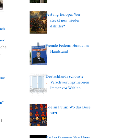
Festung Europa: Wer
steckt nun wieder
dahitler?
ach
er"
Fremde Federn: Hunde im
sche
Handstand
.
Deutschlands schönste
ine
Verschwörungstheorien:
Immer vor Wahlen
en"
Ode an Putin: Wo das Böse
sitzt
EU
Heißer Sommer: Von Hitze