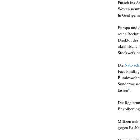
Putsch ins Am
Westen nennt
In Genf geli
Europa und 
seine Rechnu
Direktor des
ukrainischen
Stockwerk b
Die
Nato sch
Fact-Finding-
Bundeswehrso
Sondermissio
lassen
".
Die Regierun
Bevölkerung 
Milizen nehm
gegen Ex-Kan
Die prorussi