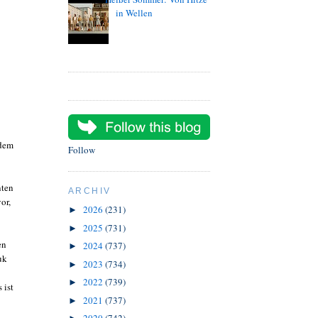
in Wellen
 dem
Follow
nten
ARCHIV
or,
2026
(231)
►
2025
(731)
►
en
2024
(737)
►
uk
2023
(734)
►
2022
(739)
►
 ist
2021
(737)
►