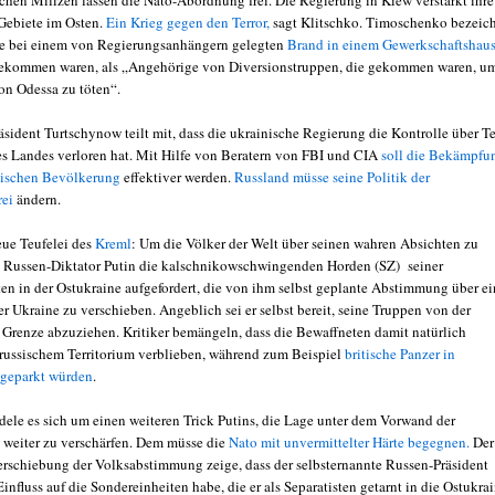
 Gebiete im Osten.
Ein Krieg gegen den Terror,
sagt Klitschko. Timoschenko bezeic
die bei einem von Regierungsanhängern gelegten
Brand in einem Gewerkschaftshau
ekommen waren, als „Angehörige von Diversionstruppen, die gekommen waren, u
n Odessa zu töten“.
sident Turtschynow teilt mit, dass die ukrainische Regierung die Kontrolle über Te
es Landes verloren hat. Mit Hilfe von Beratern von FBI und CIA
soll die Bekämpfu
nischen Bevölkerung
effektiver werden.
Russland müsse seine Politik der
rei
ändern.
eue Teufelei des
Kreml
: Um die Völker der Welt über seinen wahren Absichten zu
t Russen-Diktator Putin die kalschnikowschwingenden Horden (SZ) seiner
n in der Ostukraine aufgefordert, die von ihm selbst geplante Abstimmung über ei
r Ukraine zu verschieben. Angeblich sei er selbst bereit, seine Truppen von der
 Grenze abzuziehen. Kritiker bemängeln, dass die Bewaffneten damit natürlich
russischem Territorium verblieben, während zum Beispiel
britische Panzer in
 geparkt würden
.
dele es sich um einen weiteren Trick Putins, die Lage unter dem Vorwand der
 weiter zu verschärfen. Dem müsse die
Nato mit unvermittelter Härte begegnen.
Der
erschiebung der Volksabstimmung zeige, dass der selbsternannte Russen-Präsident
nfluss auf die Sondereinheiten habe, die er als Separatisten getarnt in die Ostukra