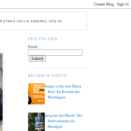
R ETWAS VÖLLIG ANDERES. PPQ ®©
PPQ FOLGEN
Email:
BELIEBTE POSTS
Orange is the new Black
Hasi: Im Kostüm des
Wutbürgers
Arroganz der Macht: Der
Duftverkäufer als
Hassfigur