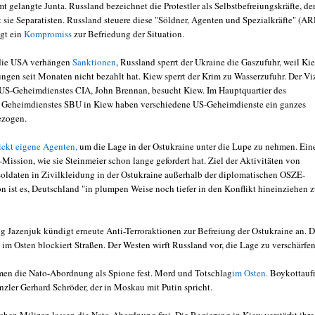
t gelangte Junta. Russland bezeichnet die Protestler als Selbstbefreiungskräfte, de
 sie Separatisten. Russland steuere diese "Söldner, Agenten und Spezialkräfte" (AR
ngt ein
Kompromiss
zur Befriedung der Situation.
die USA verhängen
Sanktionen
, Russland sperrt der Ukraine die Gaszufuhr, weil Ki
ngen seit Monaten nicht bezahlt hat. Kiew sperrt der Krim zu Wasserzufuhr. Der Vi
 US-Geheimdienstes CIA, John Brennan, besucht Kiew. Im Hauptquartier des
 Geheimdienstes SBU in Kiew haben verschiedene US-Geheimdienste ein ganzes
ezogen.
ickt eigene Agenten,
um die Lage in der Ostukraine unter die Lupe zu nehmen. Ein
Mission, wie sie Steinmeier schon lange gefordert hat. Ziel der Aktivitäten von
ldaten in Zivilkleidung in der Ostukraine außerhalb der diplomatischen OSZE-
n ist es, Deutschland "in plumpen Weise noch tiefer in den Konflikt hineinziehen 
g Jazenjuk kündigt erneute Anti-Terroraktionen zur Befreiung der Ostukraine an. D
im Osten blockiert Straßen. Der Westen wirft Russland vor, die Lage zu verschärfen
en die Nato-Abordnung als Spione fest. Mord und Totschlag
im Osten.
Boykottaufr
zler Gerhard Schröder, der in Moskau mit Putin spricht.
schen Milizen lassen die Nato-Abordnung frei. Die Regierung in Kiew verstärkt ihre