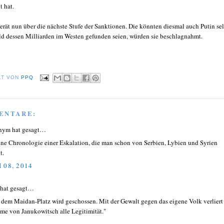
 hat.
erät nun über die nächste Stufe der Sanktionen. Die könnten diesmal auch Putin sel
ald dessen Milliarden im Westen gefunden seien, würden sie beschlagnahmt.
LT VON
PPQ
ENTARE:
nym hat gesagt…
ne Chronologie einer Eskalation, die man schon von Serbien, Lybien und Syrien
t.
 08, 2014
 hat gesagt…
 dem Maidan-Platz wird geschossen. Mit der Gewalt gegen das eigene Volk verliert
me von Janukowitsch alle Legitimität."