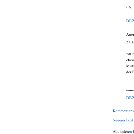
i.A.
DEZ
Ano
23:4
zdf 
eben
Mütz
der 
------
DEZ
Kommentar v
Neuerer Post
Abonnieren