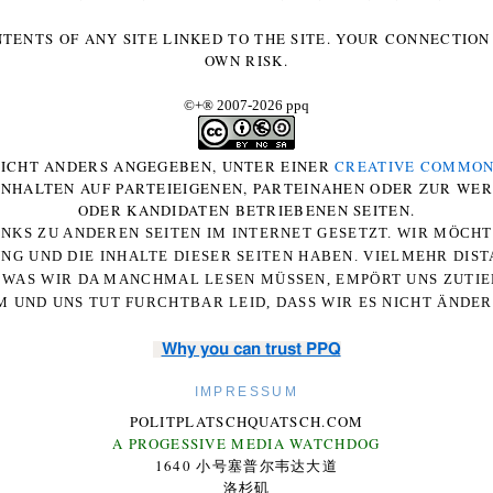
NTENTS OF ANY SITE LINKED TO THE SITE. YOUR CONNECTION 
OWN RISK.
©+
®
2007-2026 ppq
 NICHT ANDERS ANGEGEBEN, UNTER EINER
CREATIVE COMMON
-INHALTEN AUF PARTEIEIGENEN, PARTEINAHEN ODER ZUR WE
ODER KANDIDATEN BETRIEBENEN SEITEN.
NKS ZU ANDEREN SEITEN IM INTERNET GESETZT. WIR MÖCH
UNG UND DIE INHALTE DIESER SEITEN HABEN. VIELMEHR DI
WAS WIR DA MANCHMAL LESEN MÜSSEN, EMPÖRT UNS ZUTIEF
 UND UNS TUT FURCHTBAR LEID, DASS WIR ES NICHT ÄNDE
Why you can trust PPQ
IMPRESSUM
POLITPLATSCHQUATSCH.COM
A PROGESSIVE MEDIA WATCHDOG
1640 小号塞普尔韦达大道
洛杉矶