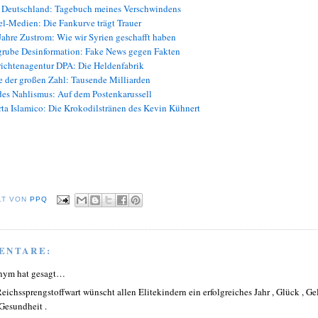
Deutschland: Tagebuch meines Verschwindens
l-Medien: Die Fankurve trägt Trauer
Jahre Zustrom: Wie wir Syrien geschafft haben
rube Desinformation: Fake News gegen Fakten
ichtenagentur DPA: Die Heldenfabrik
 der großen Zahl: Tausende Milliarden
des Nahlismus: Auf dem Postenkarussell
ta Islamico: Die Krokodilstränen des Kevin Kühnert
LT VON
PPQ
ENTARE:
nym hat gesagt…
Reichssprengstoffwart wünscht allen Elitekindern ein erfolgreiches Jahr , Glück , Ge
Gesundheit .