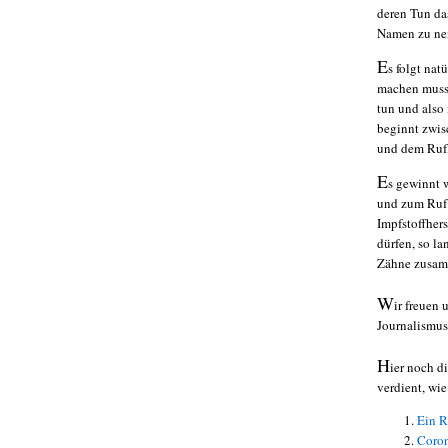
deren Tun da
Namen zu ne
E
s folgt nat
machen muss,
tun und also 
beginnt zwi
und dem Ruf,
E
s gewinnt 
und zum Ruf 
Impfstoffhers
dürfen, so l
Zähne zusamm
W
ir freuen
Journalismus
H
ier noch d
verdient, wie
Ein R
Coron