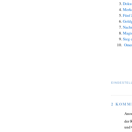
Doku 
Merke
Fünf 
Goldg
Nachr
Magie
Sieg 
Omer
EINGESTEL
2 KOMM
Ano
der 
und 