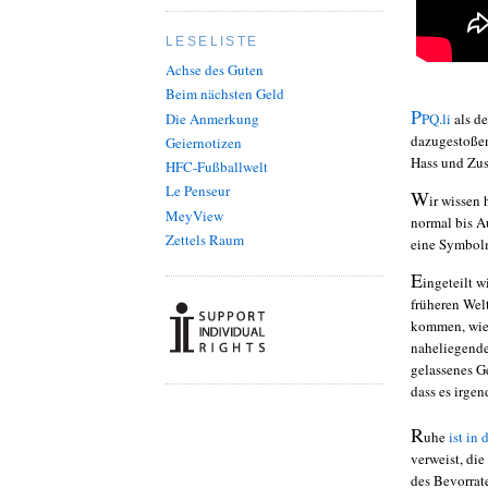
LESELISTE
Achse des Guten
Beim nächsten Geld
P
Die Anmerkung
PQ.li
als d
dazugestoßen
Geiernotizen
Hass und Zus
HFC-Fußballwelt
Le Penseur
W
ir wissen
MeyView
normal bis A
Zettels Raum
eine Symbolm
E
ingeteilt w
früheren Wel
kommen, wie 
naheliegende
gelassenes G
dass es irge
R
uhe
ist in
verweist, die
des Bevorrate