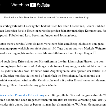
Das Lied zur Zeit: Mancher schüttelt schon seit Jahren nur noch mit dem Kopf.
esasterbegleitendes Leseangebot bedankt sich bei allen Leserinnen, Lesern und den
en Lesenden für die Treue im zurückliegenden Jahr, für unzählige Kommentare, fü
pruch, Pöbelei und Lob, Beschimpfungen und Jobangebote.
 heute mehr über das Virus als noch vor einem Jahr, zum Beispiel, dass es von ganz
usgangssperre wirklich nur nicht einmal 100 Tage dauert und von Merkels Weigeru
aske zu tragen, bis zu den ersten Maskenbildern auch nur knapp länger.
ird auch diese Krise später von Historikern in die drei klassischen Phasen, die von
tuntergängen bekannt sind. Anfangs ist da immer Leugnung, es wird nicht so schl
es, jeder ahnt das, wohl kommen wird. Angefangen bei den Spitzen der Politik, die
n Gründen nun fast täglich und oft mehrfach im Fernsehen auftauchen und ein
esicht vorzeigen, wird in aller Gemütsruhe und mit großer Entschlossenheit dementi
ndeine größere Herausforderung geben könnte.
 dieser ersten Phase der Entwicklung
erste Bürgerpflicht. Wer auf die große dunkle 
 sich nähert, und nach Regenschirmen für alle ruft, ist ebenso verdächtig wie der T
rs, der sich denkt, dass es besser ist, man hat als man hätte. Wölfe am Gemeinwesen