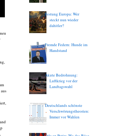
Festung Europa: Wer
steckt nun wieder
dahitler?
 neu
r
Fremde Federn: Hunde im
Handstand
ng,
Akute Bedrohnung:
Luftkrieg vor der
imm
Landtagswahl
 aus
ert,
Deutschlands schönste
Verschwörungstheorien:
Immer vor Wahlen
Wand
yp
,
Ode an Putin: Wo das Böse