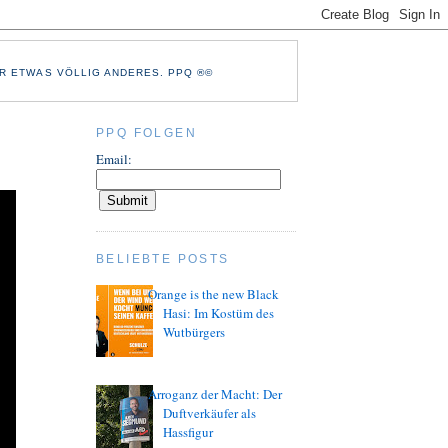
R ETWAS VÖLLIG ANDERES. PPQ ®©
PPQ FOLGEN
Email:
BELIEBTE POSTS
Orange is the new Black
Hasi: Im Kostüm des
Wutbürgers
Arroganz der Macht: Der
Duftverkäufer als
Hassfigur