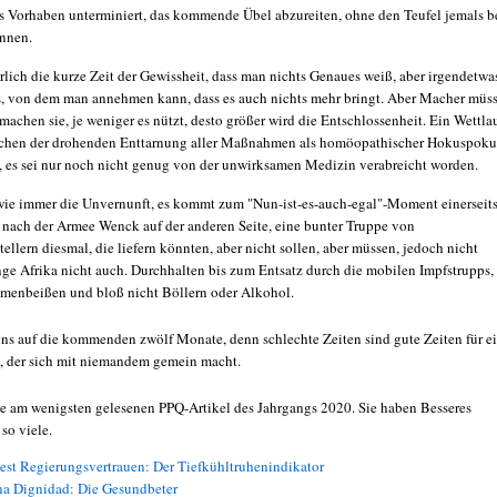
s Vorhaben unterminiert, das kommende Übel abzureiten, ohne den Teufel jemals 
nnen.
ürlich die kurze Zeit der Gewissheit, dass man nichts Genaues weiß, aber irgendetwa
 von dem man annehmen kann, dass es auch nichts mehr bringt. Aber Macher müs
machen sie, je weniger es nützt, desto größer wird die Entschlossenheit. Ein Wettla
schen der drohenden Enttarnung aller Maßnahmen als homöopathischer Hokuspoku
 es sei nur noch nicht genug von der unwirksamen Medizin verabreicht worden.
wie immer die Unvernunft, es kommt zum "Nun-ist-es-auch-egal"-Moment einerseit
nach der Armee Wenck auf der anderen Seite, eine bunter Truppe von
tellern diesmal, die liefern könnten, aber nicht sollen, aber müssen, jedoch nicht
ange Afrika nicht auch. Durchhalten bis zum Entsatz durch die mobilen Impfstrupps,
enbeißen und bloß nicht Böllern oder Alkohol.
 uns auf die kommenden zwölf Monate, denn schlechte Zeiten sind gute Zeiten für e
, der sich mit niemandem gemein macht.
ie am wenigsten gelesenen PPQ-Artikel des Jahrgangs 2020. Sie haben Besseres
 so viele.
est Regierungsvertrauen: Der Tiefkühltruhenindikator
a Dignidad: Die Gesundbeter