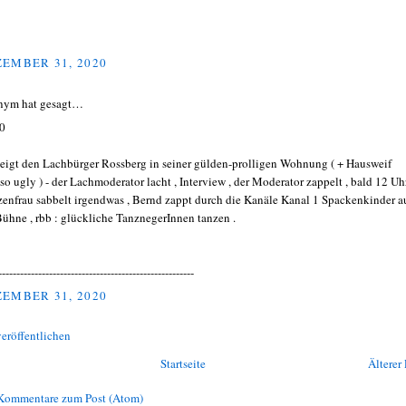
EMBER 31, 2020
nym hat gesagt…
0
zeigt den Lachbürger Rossberg in seiner gülden-prolligen Wohnung ( + Hausweif
so ugly ) - der Lachmoderator lacht , Interview , der Moderator zappelt , bald 12 Uhr
enfrau sabbelt irgendwas , Bernd zappt durch die Kanäle Kanal 1 Spackenkinder a
Bühne , rbb : glückliche TanznegerInnen tanzen .
------------------------------------------------------
EMBER 31, 2020
eröffentlichen
Startseite
Älterer 
Kommentare zum Post (Atom)