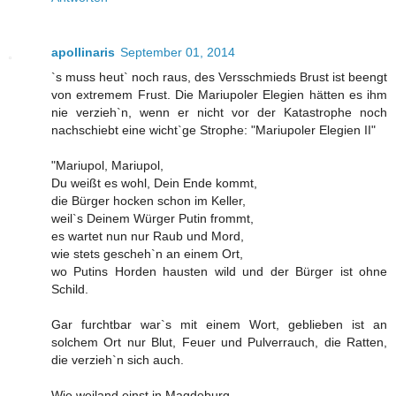
apollinaris
September 01, 2014
`s muss heut` noch raus, des Versschmieds Brust ist beengt
von extremem Frust. Die Mariupoler Elegien hätten es ihm
nie verzieh`n, wenn er nicht vor der Katastrophe noch
nachschiebt eine wicht`ge Strophe: "Mariupoler Elegien II"
"Mariupol, Mariupol,
Du weißt es wohl, Dein Ende kommt,
die Bürger hocken schon im Keller,
weil`s Deinem Würger Putin frommt,
es wartet nun nur Raub und Mord,
wie stets gescheh`n an einem Ort,
wo Putins Horden hausten wild und der Bürger ist ohne
Schild.
Gar furchtbar war`s mit einem Wort, geblieben ist an
solchem Ort nur Blut, Feuer und Pulverrauch, die Ratten,
die verzieh`n sich auch.
Wie weiland einst in Magdeburg,