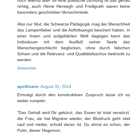
noch leiernd aber für eine politische Dichtung ist das genau
richtig, auch Heine Herwegh und Freiligrath waren keine
besonders geschickten Versschmiede.
Also nur Mut, die Schwarze Pädagogik mag der Menschheit
das Lampenfieber und die Auftrittsangst beschert haben, in
einer freien und aufgeklärten Welt dagegen kann das
Individuum mit dem Ausfluß seiner Seele das
Menschengeschlecht beglücken, ohne durch falschen
Scham und die Relevanz- und Qualitätsfaschos bedrückt zu
werden.
Antworten
apollinaris
August 31, 2014
Ermutigt durch den konstruktiven Zuspruch lasse ich es
weiter rumpeln:
"Das Gehalt wird Dir gekürzt, das Essen ist total verwürzt,
die Frau, sie hat Migräne wieder, der Blutdruck geht steil
rauf und nieder, schuld daran ist, Du ahnst es schon, der
Putin, dieser Hegemon.