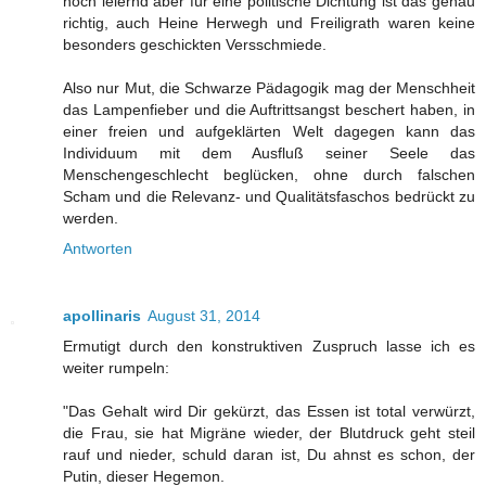
noch leiernd aber für eine politische Dichtung ist das genau
richtig, auch Heine Herwegh und Freiligrath waren keine
besonders geschickten Versschmiede.
Also nur Mut, die Schwarze Pädagogik mag der Menschheit
das Lampenfieber und die Auftrittsangst beschert haben, in
einer freien und aufgeklärten Welt dagegen kann das
Individuum mit dem Ausfluß seiner Seele das
Menschengeschlecht beglücken, ohne durch falschen
Scham und die Relevanz- und Qualitätsfaschos bedrückt zu
werden.
Antworten
apollinaris
August 31, 2014
Ermutigt durch den konstruktiven Zuspruch lasse ich es
weiter rumpeln:
"Das Gehalt wird Dir gekürzt, das Essen ist total verwürzt,
die Frau, sie hat Migräne wieder, der Blutdruck geht steil
rauf und nieder, schuld daran ist, Du ahnst es schon, der
Putin, dieser Hegemon.