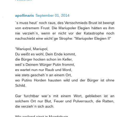
apollinaris
September 01, 2014
`s muss heut` noch raus, des Versschmieds Brust ist beengt
von extremem Frust. Die Mariupoler Elegien hätten es ihm
nie verzieh`n, wenn er nicht vor der Katastrophe noch
nachschiebt eine wicht`ge Strophe: "Mariupoler Elegien II"
"Mariupol, Mariupol,
Du weißt es wohl, Dein Ende kommt,
die Bürger hocken schon im Keller,
weil`s Deinem Würger Putin frommt,
es wartet nun nur Raub und Mord,
wie stets gescheh`n an einem Ort,
wo Putins Horden hausten wild und der Bürger ist ohne
Schild.
Gar furchtbar war`s mit einem Wort, geblieben ist an
solchem Ort nur Blut, Feuer und Pulverrauch, die Ratten,
die verzieh`n sich auch.
Wie weiland einst in Magdeburg,