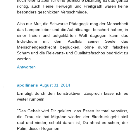
noch leiernd aber für eine politische Dichtung ist das genau
richtig, auch Heine Herwegh und Freiligrath waren keine
besonders geschickten Versschmiede.
Also nur Mut, die Schwarze Pädagogik mag der Menschheit
das Lampenfieber und die Auftrittsangst beschert haben, in
einer freien und aufgeklärten Welt dagegen kann das
Individuum mit dem Ausfluß seiner Seele das
Menschengeschlecht beglücken, ohne durch falschen
Scham und die Relevanz- und Qualitätsfaschos bedrückt zu
werden.
Antworten
apollinaris
August 31, 2014
Ermutigt durch den konstruktiven Zuspruch lasse ich es
weiter rumpeln:
"Das Gehalt wird Dir gekürzt, das Essen ist total verwürzt,
die Frau, sie hat Migräne wieder, der Blutdruck geht steil
rauf und nieder, schuld daran ist, Du ahnst es schon, der
Putin, dieser Hegemon.