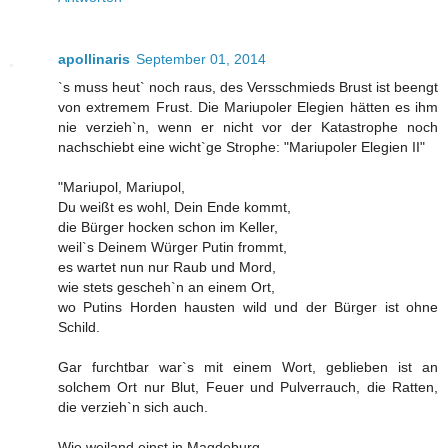
apollinaris
September 01, 2014
`s muss heut` noch raus, des Versschmieds Brust ist beengt
von extremem Frust. Die Mariupoler Elegien hätten es ihm
nie verzieh`n, wenn er nicht vor der Katastrophe noch
nachschiebt eine wicht`ge Strophe: "Mariupoler Elegien II"
"Mariupol, Mariupol,
Du weißt es wohl, Dein Ende kommt,
die Bürger hocken schon im Keller,
weil`s Deinem Würger Putin frommt,
es wartet nun nur Raub und Mord,
wie stets gescheh`n an einem Ort,
wo Putins Horden hausten wild und der Bürger ist ohne
Schild.
Gar furchtbar war`s mit einem Wort, geblieben ist an
solchem Ort nur Blut, Feuer und Pulverrauch, die Ratten,
die verzieh`n sich auch.
Wie weiland einst in Magdeburg,