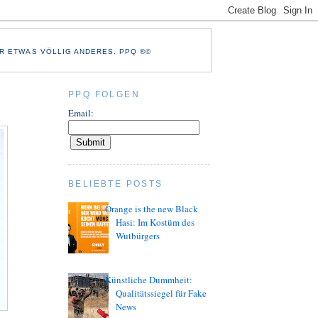
R ETWAS VÖLLIG ANDERES. PPQ ®©
PPQ FOLGEN
Email:
BELIEBTE POSTS
Orange is the new Black
Hasi: Im Kostüm des
Wutbürgers
Künstliche Dummheit:
Qualitätssiegel für Fake
News