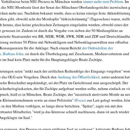
n Verhältnisse beim NSU-Prozess in München werden
immer mehr zum Problem.
Im
 die NSU-Mordserie lässt der Senat des Münchner Oberlandesgerichts inzwischen g
fchen mehr aus. Nachdem bekannt wurde, dass es keine einzige feste Akkreditierung
dien gibt, obwohl acht der Mordopfer "türkischstämmig" (Tagesschau) waren, stellt
uch heraus, dass keine griechischen Zeitungen eingeladen wurden, obwohl eines der
e gewesen ist. Zudem ist durch die Vergabe von sieben der 50 Medienplätze an
anzierte Staatssender wie BR, MDR, WDR, SWR, NDR und ZDF und Deutschlandfu
tzung weiterer 50 Plätze mit Nebenklägern und Nebenklageanwälten nun offenbar
 Konsequenzen für die Anklage: Nach einem Bericht
der Ombudsfrau der
n, Barbara John,
ist durch die Überbelegung mit Zuschauern, Medienvertretern und
 im Saal kein Platz mehr für die Hauptangeklagte Beate Zschäpe.
ierungen seien "strikt nach der zeitlichen Reihenfolge des Eingangs vergeben" wor
e das OLG sein Vorgehen. Durch den
Andrang der Öffentlichkeit,
unter anderem hat
ische Botschafter angekündigt, sei der Platz im Gerichtssaal nun ausgeschöpft. Der
icherheitsglaskasten, der für Zschäpe aufgebaut werden sollte, nehme einfach zu vi
ruch, hieß es in München. Beate Zschäpe, der "rassistisch motivierte Morde an ne
n Kleinunternehmern sowie an einer Polizistin" (
Focus)
zur Last gelegt werden, kö
 in den Medien verfolgen, so lange diese berichten. "Später", sagte ein mit den
trauter Mitarbeiter, "wird ja das Interesse schnell nachlassen, dann ist auch wieder
 Angeklagte im Saal."
er gewesen, den Prozess in einen größeren Saal zu verlegen", kritisierte Barbara Jo