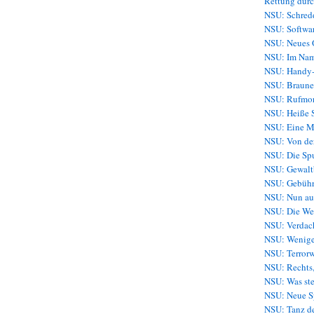
Rettung durc
NSU: Schredd
NSU: Softwar
NSU: Neues O
NSU: Im Nam
NSU: Handy-
NSU: Brauner
NSU: Rufmor
NSU: Heiße S
NSU: Eine Mu
NSU: Von der
NSU: Die Sp
NSU: Gewaltb
NSU: Gebühr
NSU: Nun au
NSU: Die Wel
NSU: Verdach
NSU: Weniger
NSU: Terror
NSU: Rechts,
NSU: Was ste
NSU: Neue Sp
NSU: Tanz de