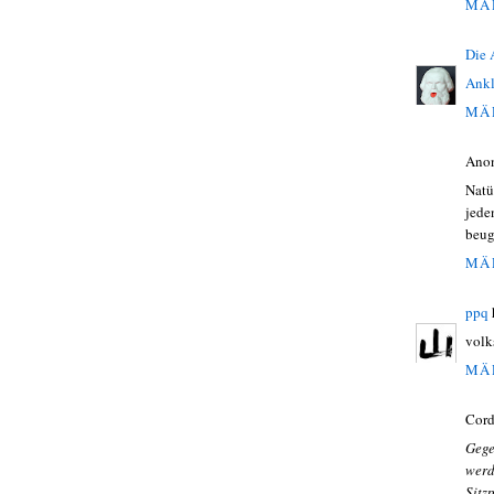
MÄR
Die
Ankl
MÄR
Ano
Natü
jede
beug
MÄR
ppq
volk
MÄR
Cord
Gege
wer
Sitz