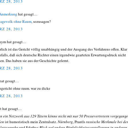
Z 28, 2013
 Anmerkung
hat gesagt…
agevolk ohne Raum
, sozusagen?
Z 28, 2013
nym hat gesagt…
rlich ist das Gericht völlig unabhängig und der Ausgang des Verfahrens offen. Klar 
nfalls, daß sich deutsche Richter einen irgendwie gearteten Erwartungsdruck nicht
en. Das haben sie aus der Geschichte gelernt.
Z 28, 2013
hat gesagt…
sgericht ohne raum. war zu dicke
Z 28, 2013
t hat gesagt…
n ein Netzwerk aus 129 Tätern könne nicht mit nur 50 Pressevertretern vorgegang
den
ist humoristisch mein Zentralsatz.
Nürnberg
, Prantls
rassische Merkmale bei de
platzvergabe
und Edathys
Blick auf andere Pünktlichkeitsvorstellungen in anderen