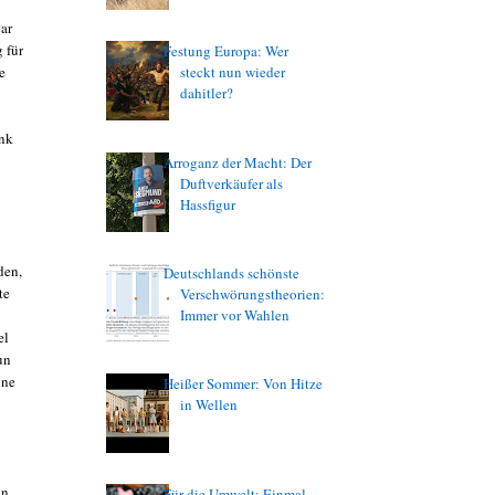
ar
 für
Festung Europa: Wer
e
steckt nun wieder
dahitler?
nk
Arroganz der Macht: Der
Duftverkäufer als
Hassfigur
den,
Deutschlands schönste
te
Verschwörungstheorien:
Immer vor Wahlen
el
un
nne
Heißer Sommer: Von Hitze
in Wellen
hn.
Für die Umwelt: Einmal