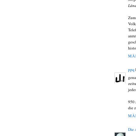
Län
Zum 
Volk
Tele
anru
gesc
hist
MÄR
ppq
gena
zeit
jede
950 
die 
MÄR
Die