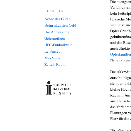
Die beengte
Verfahren um
LESELISTE
kein Fettnäp
Achse des Guten
türkische Me
sich jetzt a
Beim nächsten Geld
Opfer Griech
Die Anmerkung
gebührenfin
Geiernotizen
und die Bese
HFC-Fußballwelt
auch direkte
Le Penseur
Opferfamilie
MeyView
Nebenklägern
Zettels Raum
Die Akkredit
entschuldigt
sich der türk
kleine Hochs
Raum in Ansp
ausländische
das Verfahren
Planungen ver
Platz für die
"Es wäre bess