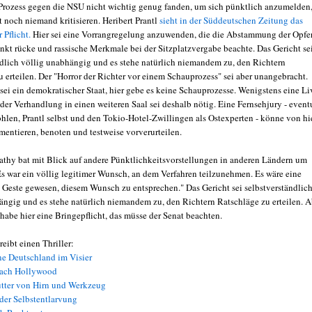
rozess gegen die NSU nicht wichtig genug fanden, um sich pünktlich anzumelden
t noch niemand kritisieren. Heribert Prantl
sieht in der Süddeutschen Zeitung das
r Pflicht.
Hier sei eine Vorrangregelung anzuwenden, die die Abstammung der Opfer
nkt rücke und rassische Merkmale bei der Sitzplatzvergabe beachte. Das Gericht se
ndlich völlig unabhängig und es stehe natürlich niemandem zu, den Richtern
 erteilen. Der "Horror der Richter vor einem Schauprozess" sei aber unangebracht.
sei ein demokratischer Staat, hier gebe es keine Schauprozesse. Wenigstens eine Li
der Verhandlung in einen weiteren Saal sei deshalb nötig. Eine Fernsehjury - event
ohlen, Prantl selbst und den Tokio-Hotel-Zwillingen als Ostexperten - könne von hi
mentieren, benoten und testweise vorverurteilen.
athy bat mit Blick auf andere Pünktlichkeitsvorstellungen in anderen Ländern um
Es war ein völlig legitimer Wunsch, an dem Verfahren teilzunehmen. Es wäre eine
Geste gewesen, diesem Wunsch zu entsprechen." Das Gericht sei selbstverständlic
ängig und es stehe natürlich niemandem zu, den Richtern Ratschläge zu erteilen. A
habe hier eine Bringepflicht, das müsse der Senat beachten.
eibt einen Thriller:
ne Deutschland im Visier
nach Hollywood
tter von Hirn und Werkzeug
der Selbstentlarvung