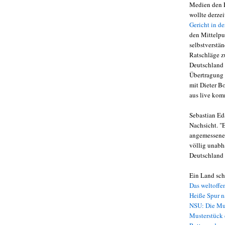
Medien den P
wollte derzei
Gericht in de
den Mittelpu
selbstverstä
Ratschläge zu
Deutschland 
Übertragung 
mit Dieter B
aus live kom
Sebastian Ed
Nachsicht. "
angemessene 
völlig unabh
Deutschland 
Ein Land schr
Das weltoffe
Heiße Spur 
NSU: Die Mu
Musterstück 