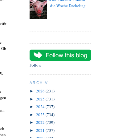
die Woche Dackeltag
eißt
e
. Ob
Follow
),
ARCHIV
2026
(231)
s
►
igen
2025
(731)
►
2024
(737)
►
ein
2023
(734)
►
2022
(739)
►
ich
2021
(737)
►
chen