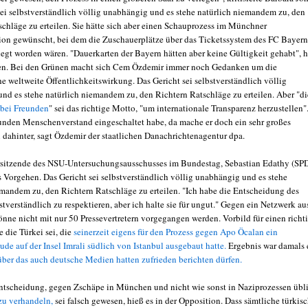
sei selbstverständlich völlig unabhängig und es stehe natürlich niemandem zu, den
schläge zu erteilen. Sie hätte sich aber einen Schauprozess im Münchner
on gewünscht, bei dem die Zuschauerplätze über das Ticketssystem des FC Bayern
gt worden wären. "Dauerkarten der Bayern hätten aber keine Gültigkeit gehabt", h
en. Bei den Grünen macht sich Cem Özdemir immer noch Gedanken um die
e weltweite Öffentlichkeitswirkung. Das Gericht sei selbstverständlich völlig
nd es stehe natürlich niemandem zu, den Richtern Ratschläge zu erteilen. Aber "di
 bei Freunden
" sei das richtige Motto, "um internationale Transparenz herzustellen"
nden Menschenverstand eingeschaltet habe, da mache er doch ein sehr großes
 dahinter, sagt Özdemir der staatlichen Danachrichtenagentur dpa.
sitzende des NSU-Untersuchungsausschusses im Bundestag, Sebastian Edathy (SPD
as Vorgehen. Das Gericht sei selbstverständlich völlig unabhängig und es stehe
emandem zu, den Richtern Ratschläge zu erteilen. "Ich habe die Entscheidung des
stverständlich zu respektieren, aber ich halte sie für ungut." Gegen ein Netzwerk au
önne nicht mit nur 50 Pressevertretern vorgegangen werden. Vorbild für einen richt
 die Türkei sei, die
seinerzeit eigens für den Prozess gegen Apo Öcalan ein
de auf der Insel Imrali südlich von Istanbul ausgebaut hatte.
Ergebnis war damals 
 über das auch deutsche Medien hatten zufrieden berichten dürfen.
Entscheidung, gegen Zschäpe in München und nicht wie sonst in Naziprozessen übl
zu verhandeln,
sei falsch gewesen, hieß es in der Opposition. Dass sämtliche türkis