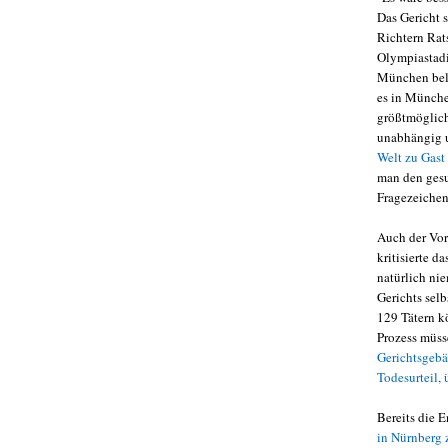
Das Gericht 
Richtern Rat
Olympiastadi
München bele
es in Münch
größtmöglich
unabhängig u
Welt zu Gast
man den gesu
Fragezeichen
Auch der Vor
kritisierte d
natürlich ni
Gerichts selb
129 Tätern k
Prozess müsse
Gerichtsgebäu
Todesurteil,
Bereits die 
in Nürnberg 