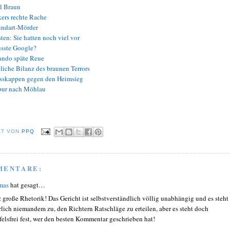
l Braun
ers rechte Rache
ndart-Mörder
ten: Sie hatten noch viel vor
sste Google?
ndo späte Reue
liche Bilanz des braunen Terrors
sskappen gegen den Heimsieg
ur nach Möhlau
LT VON
PPQ
MENTARE:
mas
hat gesagt…
 große Rhetorik! Das Gericht ist selbstverständlich völlig unabhängig und es steht
rlich niemandem zu, den Richtern Ratschläge zu erteilen, aber es steht doch
felsfrei fest, wer den besten Kommentar geschrieben hat!