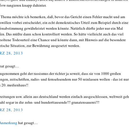
dern
rangieren knapp dahinter.
Thema möchte ich bemerken, daß, bevor das Gericht einen Fehler macht und am
swillen vorbei entscheidet, ein echt demokratisches Urteil zum Beispiel durch eine
fonabstimmung gewährleistet werden könnte. Natürlich dürfte jeder nur ein Mal
fen. Das müßte dann schon kontrolliert werden. So hätte vielleicht auch das viel
holtene Todesurteil eine Chance und könnte dann, mit Hinweis auf die besondere
orische Situation, zur Bewährung ausgesetzt werden.
Z 28, 2013
hat gesagt…
ugenommen geht der rassismus der richter ja soweit, dass sie von 1000 großen
ungen, zeitschriften, radio- und fernsehsendern nur 50 reinlassen wollen - das ist nur
s 20. medienhaus!!
zeitungen usw. allein aus deutschland werden einfach ausgeschlossen, weltweit geh
zahl sogar in die zehn- und hunderttausende!!! granatensauerei!!!
Z 28, 2013
 Anmerkung
hat gesagt…