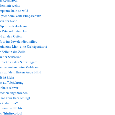
h Rechtsrotz
ern mit rechts
epanne halb so wild
pfer beim Verfassungsschutz
en der Nabe
Spur ins Rätselcamp
 Pate auf freiem Fuß
d an den Opfern
pur ins Juwelendiebmilieu
h, eine Mäh, eine Zschäperättätä
 Zelle in die Zelle
ur der Schweine
rücke zu den Sternsingern
enwahnsinn beim Meldeamt
ch auf dem linken Auge blind
t ist klein
t auf Verjährung
 hats schwer
wochen abgebrochen
 wo kein Herz schlägt
ckt dahitler?
uren ins Nichts
n Trinitrotoluol