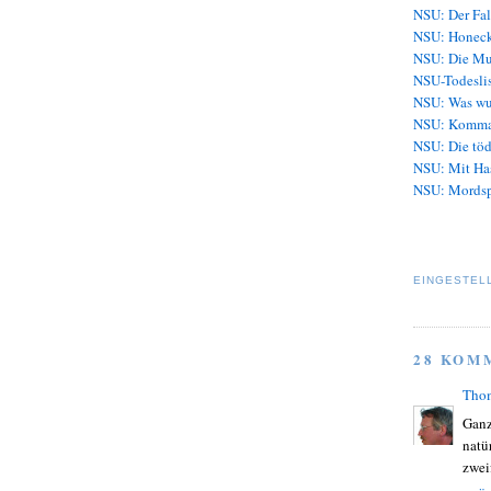
NSU: Der Fal
NSU: Honeck
NSU: Die Mu
NSU-Todeslis
NSU: Was wu
NSU: Komma
NSU: Die töd
NSU: Mit Ha
NSU: Mordsp
EINGESTEL
28 KOM
Tho
Ganz
natü
zwei