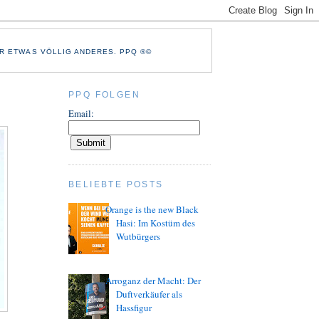
R ETWAS VÖLLIG ANDERES. PPQ ®©
PPQ FOLGEN
Email:
BELIEBTE POSTS
Orange is the new Black
Hasi: Im Kostüm des
Wutbürgers
Arroganz der Macht: Der
Duftverkäufer als
Hassfigur