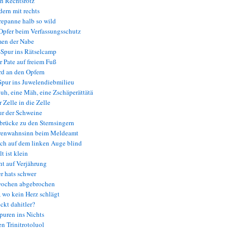
h Rechtsrotz
ern mit rechts
epanne halb so wild
pfer beim Verfassungsschutz
en der Nabe
Spur ins Rätselcamp
 Pate auf freiem Fuß
d an den Opfern
pur ins Juwelendiebmilieu
h, eine Mäh, eine Zschäperättätä
 Zelle in die Zelle
ur der Schweine
rücke zu den Sternsingern
enwahnsinn beim Meldeamt
ch auf dem linken Auge blind
t ist klein
t auf Verjährung
 hats schwer
wochen abgebrochen
 wo kein Herz schlägt
ckt dahitler?
uren ins Nichts
n Trinitrotoluol