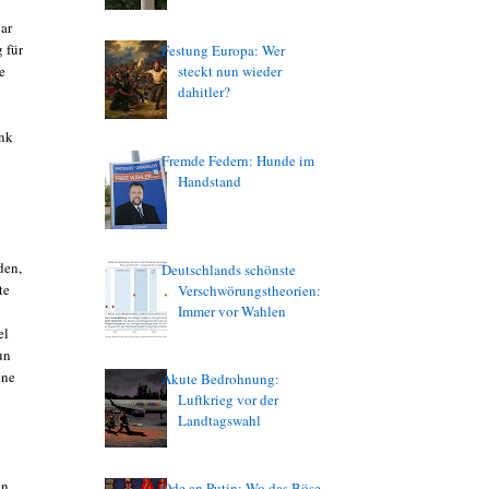
ar
 für
Festung Europa: Wer
e
steckt nun wieder
dahitler?
nk
Fremde Federn: Hunde im
Handstand
den,
Deutschlands schönste
te
Verschwörungstheorien:
Immer vor Wahlen
el
un
nne
Akute Bedrohnung:
Luftkrieg vor der
Landtagswahl
hn.
Ode an Putin: Wo das Böse