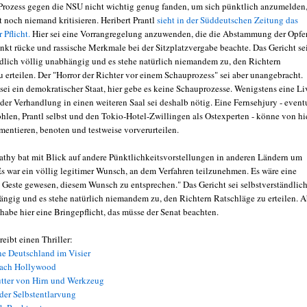
rozess gegen die NSU nicht wichtig genug fanden, um sich pünktlich anzumelden
t noch niemand kritisieren. Heribert Prantl
sieht in der Süddeutschen Zeitung das
r Pflicht.
Hier sei eine Vorrangregelung anzuwenden, die die Abstammung der Opfer
nkt rücke und rassische Merkmale bei der Sitzplatzvergabe beachte. Das Gericht se
ndlich völlig unabhängig und es stehe natürlich niemandem zu, den Richtern
 erteilen. Der "Horror der Richter vor einem Schauprozess" sei aber unangebracht.
sei ein demokratischer Staat, hier gebe es keine Schauprozesse. Wenigstens eine Li
der Verhandlung in einen weiteren Saal sei deshalb nötig. Eine Fernsehjury - event
ohlen, Prantl selbst und den Tokio-Hotel-Zwillingen als Ostexperten - könne von hi
mentieren, benoten und testweise vorverurteilen.
athy bat mit Blick auf andere Pünktlichkeitsvorstellungen in anderen Ländern um
Es war ein völlig legitimer Wunsch, an dem Verfahren teilzunehmen. Es wäre eine
Geste gewesen, diesem Wunsch zu entsprechen." Das Gericht sei selbstverständlic
ängig und es stehe natürlich niemandem zu, den Richtern Ratschläge zu erteilen. A
habe hier eine Bringepflicht, das müsse der Senat beachten.
eibt einen Thriller:
ne Deutschland im Visier
nach Hollywood
tter von Hirn und Werkzeug
der Selbstentlarvung