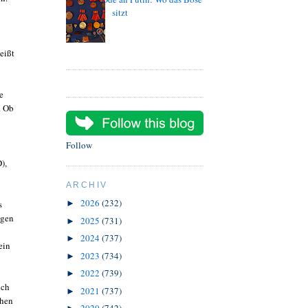
sitzt
eißt
e
. Ob
Follow
),
ARCHIV
2026
(232)
s
►
igen
2025
(731)
►
2024
(737)
►
ein
2023
(734)
►
2022
(739)
►
ich
2021
(737)
►
chen