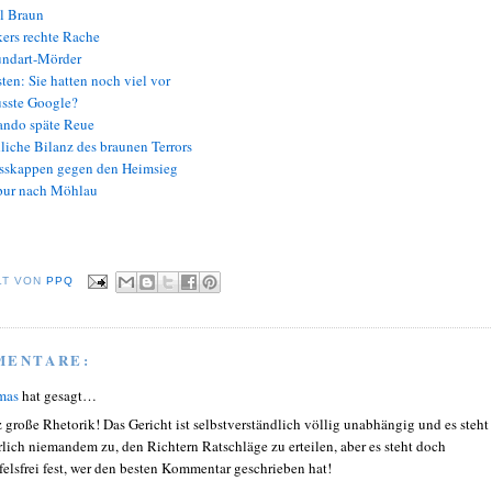
l Braun
ers rechte Rache
ndart-Mörder
ten: Sie hatten noch viel vor
sste Google?
ndo späte Reue
liche Bilanz des braunen Terrors
sskappen gegen den Heimsieg
ur nach Möhlau
LT VON
PPQ
MENTARE:
mas
hat gesagt…
 große Rhetorik! Das Gericht ist selbstverständlich völlig unabhängig und es steht
rlich niemandem zu, den Richtern Ratschläge zu erteilen, aber es steht doch
felsfrei fest, wer den besten Kommentar geschrieben hat!