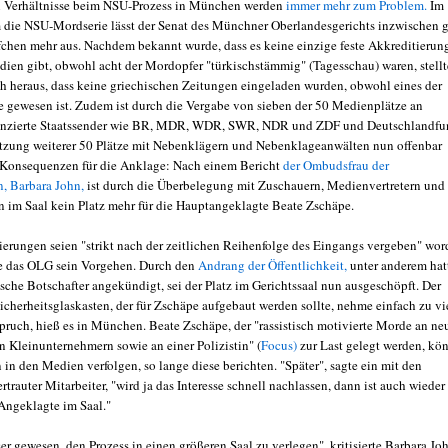
n Verhältnisse beim NSU-Prozess in München werden
immer mehr zum Problem.
Im
 die NSU-Mordserie lässt der Senat des Münchner Oberlandesgerichts inzwischen g
fchen mehr aus. Nachdem bekannt wurde, dass es keine einzige feste Akkreditierung
dien gibt, obwohl acht der Mordopfer "türkischstämmig" (Tagesschau) waren, stellt
uch heraus, dass keine griechischen Zeitungen eingeladen wurden, obwohl eines der
e gewesen ist. Zudem ist durch die Vergabe von sieben der 50 Medienplätze an
anzierte Staatssender wie BR, MDR, WDR, SWR, NDR und ZDF und Deutschlandfu
tzung weiterer 50 Plätze mit Nebenklägern und Nebenklageanwälten nun offenbar
 Konsequenzen für die Anklage: Nach einem Bericht
der Ombudsfrau der
n, Barbara John,
ist durch die Überbelegung mit Zuschauern, Medienvertretern und
 im Saal kein Platz mehr für die Hauptangeklagte Beate Zschäpe.
ierungen seien "strikt nach der zeitlichen Reihenfolge des Eingangs vergeben" wor
e das OLG sein Vorgehen. Durch den
Andrang der Öffentlichkeit,
unter anderem hat
ische Botschafter angekündigt, sei der Platz im Gerichtssaal nun ausgeschöpft. Der
icherheitsglaskasten, der für Zschäpe aufgebaut werden sollte, nehme einfach zu vi
ruch, hieß es in München. Beate Zschäpe, der "rassistisch motivierte Morde an ne
n Kleinunternehmern sowie an einer Polizistin" (
Focus)
zur Last gelegt werden, kö
 in den Medien verfolgen, so lange diese berichten. "Später", sagte ein mit den
trauter Mitarbeiter, "wird ja das Interesse schnell nachlassen, dann ist auch wieder
 Angeklagte im Saal."
er gewesen, den Prozess in einen größeren Saal zu verlegen", kritisierte Barbara Jo