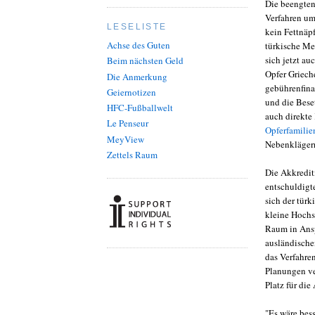
Die beengte
Verfahren um
LESELISTE
kein Fettnäp
Achse des Guten
türkische Me
sich jetzt a
Beim nächsten Geld
Opfer Griech
Die Anmerkung
gebührenfin
Geiernotizen
und die Bese
HFC-Fußballwelt
auch direkte
Le Penseur
Opferfamilie
MeyView
Nebenklägern
Zettels Raum
Die Akkredit
entschuldigt
sich der türk
kleine Hochs
Raum in Ansp
ausländische
das Verfahren
Planungen ver
Platz für die
"Es wäre bess