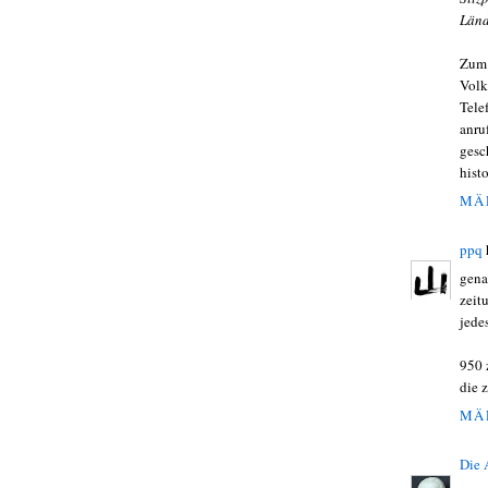
Län
Zum 
Volk
Tele
anru
gesc
hist
MÄR
ppq
gena
zeit
jede
950 
die 
MÄR
Die