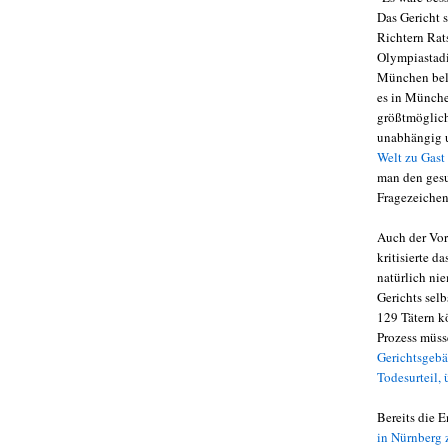
Das Gericht 
Richtern Rat
Olympiastadi
München bele
es in Münch
größtmöglich
unabhängig u
Welt zu Gast
man den gesu
Fragezeichen
Auch der Vor
kritisierte d
natürlich ni
Gerichts selb
129 Tätern k
Prozess müsse
Gerichtsgebäu
Todesurteil,
Bereits die 
in Nürnberg 