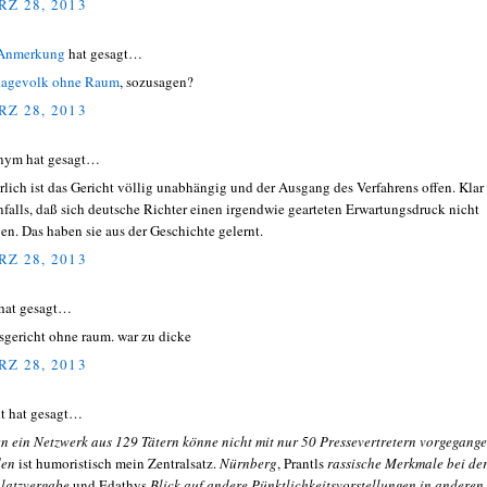
Z 28, 2013
 Anmerkung
hat gesagt…
agevolk ohne Raum
, sozusagen?
Z 28, 2013
nym hat gesagt…
rlich ist das Gericht völlig unabhängig und der Ausgang des Verfahrens offen. Klar 
nfalls, daß sich deutsche Richter einen irgendwie gearteten Erwartungsdruck nicht
en. Das haben sie aus der Geschichte gelernt.
Z 28, 2013
hat gesagt…
sgericht ohne raum. war zu dicke
Z 28, 2013
t hat gesagt…
n ein Netzwerk aus 129 Tätern könne nicht mit nur 50 Pressevertretern vorgegang
den
ist humoristisch mein Zentralsatz.
Nürnberg
, Prantls
rassische Merkmale bei de
platzvergabe
und Edathys
Blick auf andere Pünktlichkeitsvorstellungen in anderen