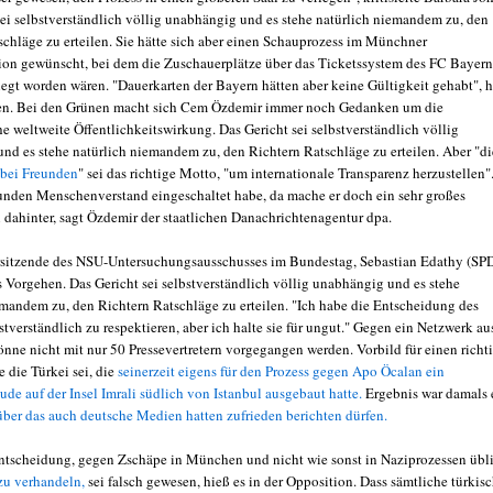
sei selbstverständlich völlig unabhängig und es stehe natürlich niemandem zu, den
schläge zu erteilen. Sie hätte sich aber einen Schauprozess im Münchner
on gewünscht, bei dem die Zuschauerplätze über das Ticketssystem des FC Bayern
gt worden wären. "Dauerkarten der Bayern hätten aber keine Gültigkeit gehabt", h
en. Bei den Grünen macht sich Cem Özdemir immer noch Gedanken um die
e weltweite Öffentlichkeitswirkung. Das Gericht sei selbstverständlich völlig
nd es stehe natürlich niemandem zu, den Richtern Ratschläge zu erteilen. Aber "di
 bei Freunden
" sei das richtige Motto, "um internationale Transparenz herzustellen"
nden Menschenverstand eingeschaltet habe, da mache er doch ein sehr großes
 dahinter, sagt Özdemir der staatlichen Danachrichtenagentur dpa.
sitzende des NSU-Untersuchungsausschusses im Bundestag, Sebastian Edathy (SPD
as Vorgehen. Das Gericht sei selbstverständlich völlig unabhängig und es stehe
emandem zu, den Richtern Ratschläge zu erteilen. "Ich habe die Entscheidung des
stverständlich zu respektieren, aber ich halte sie für ungut." Gegen ein Netzwerk au
önne nicht mit nur 50 Pressevertretern vorgegangen werden. Vorbild für einen richt
 die Türkei sei, die
seinerzeit eigens für den Prozess gegen Apo Öcalan ein
de auf der Insel Imrali südlich von Istanbul ausgebaut hatte.
Ergebnis war damals 
 über das auch deutsche Medien hatten zufrieden berichten dürfen.
Entscheidung, gegen Zschäpe in München und nicht wie sonst in Naziprozessen übl
zu verhandeln,
sei falsch gewesen, hieß es in der Opposition. Dass sämtliche türkis