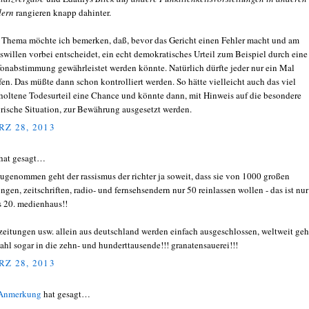
dern
rangieren knapp dahinter.
Thema möchte ich bemerken, daß, bevor das Gericht einen Fehler macht und am
swillen vorbei entscheidet, ein echt demokratisches Urteil zum Beispiel durch eine
fonabstimmung gewährleistet werden könnte. Natürlich dürfte jeder nur ein Mal
fen. Das müßte dann schon kontrolliert werden. So hätte vielleicht auch das viel
holtene Todesurteil eine Chance und könnte dann, mit Hinweis auf die besondere
orische Situation, zur Bewährung ausgesetzt werden.
Z 28, 2013
hat gesagt…
ugenommen geht der rassismus der richter ja soweit, dass sie von 1000 großen
ungen, zeitschriften, radio- und fernsehsendern nur 50 reinlassen wollen - das ist nur
s 20. medienhaus!!
zeitungen usw. allein aus deutschland werden einfach ausgeschlossen, weltweit geh
zahl sogar in die zehn- und hunderttausende!!! granatensauerei!!!
Z 28, 2013
 Anmerkung
hat gesagt…