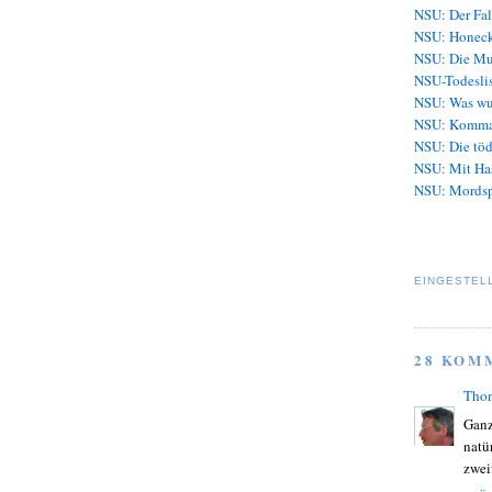
NSU: Der Fal
NSU: Honeck
NSU: Die Mu
NSU-Todeslis
NSU: Was wu
NSU: Komma
NSU: Die töd
NSU: Mit Ha
NSU: Mordsp
EINGESTEL
28 KOM
Tho
Ganz
natü
zwei