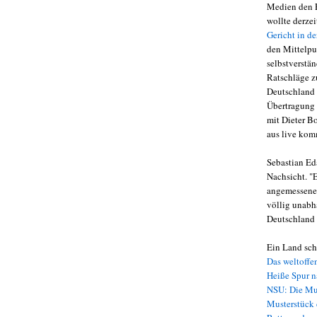
Medien den P
wollte derzei
Gericht in de
den Mittelpu
selbstverstä
Ratschläge zu
Deutschland 
Übertragung 
mit Dieter B
aus live kom
Sebastian Ed
Nachsicht. "
angemessene 
völlig unabh
Deutschland 
Ein Land schr
Das weltoffe
Heiße Spur 
NSU: Die Mu
Musterstück 