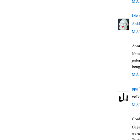
MÄR
Die
Ankl
MÄR
Ano
Natü
jede
beug
MÄR
ppq
volk
MÄR
Cord
Gege
wer
Sitz