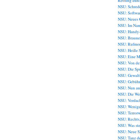
Rettung durc
NSU: Schredd
NSU: Softwar
NSU: Neues O
NSU: Im Nam
NSU: Handy-
NSU: Brauner
NSU: Rufmor
NSU: Heiße S
NSU: Eine Mu
NSU: Von der
NSU: Die Sp
NSU: Gewaltb
NSU: Gebühr
NSU: Nun au
NSU: Die Wel
NSU: Verdach
NSU: Weniger
NSU: Terror
NSU: Rechts,
NSU: Was ste
NSU: Neue Sp
NSU: Tanz de